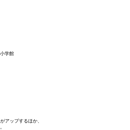
y小学館
度がアップするほか、
。