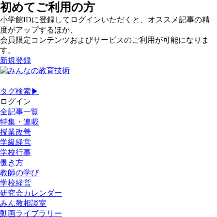
初めてご利用の方
小学館IDに登録してログインいただくと、オススメ記事の精
度がアップするほか、
会員限定コンテンツおよびサービスのご利用が可能になりま
す。
新規登録
タグ検索▶
ログイン
全記事一覧
特集・連載
授業改善
学級経営
学校行事
働き方
教師の学び
学校経営
研究会カレンダー
みん教相談室
動画ライブラリー