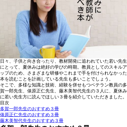
日々、子供と向き合ったり、教材開発に追われていた若い先生
にとって、夏休みは絶好の学びの時期。教員としてのスキルア
ップのため、さまざまな研修やこれまで手を付けられなかった
本を読むことを計画している先生も多いことでしょう。
そこで、多様な知識と技術、経験を併せもつベテラン教員の多
賀一郎先生、俵原正仁先生、藤木美智代先生の３人に、夏休み
に若い先生方に読んでほしい３冊を紹介していただきました。
目次
多賀一郎先生のおすすめ３冊
俵原正仁先生のおすすめ３冊
藤木美智代先生のおすすめ３冊