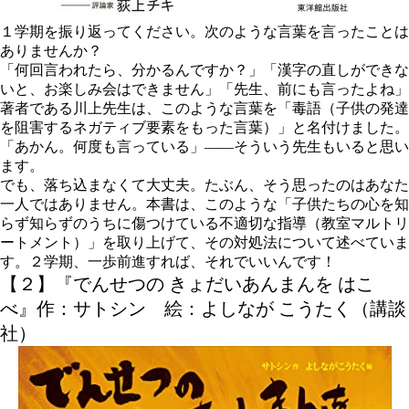
１学期を振り返ってください。次のような言葉を言ったことは
ありませんか？
「何回言われたら、分かるんですか？」「漢字の直しができな
いと、お楽しみ会はできません」「先生、前にも言ったよね」
著者である川上先生は、このような言葉を「毒語（子供の発達
を阻害するネガティブ要素をもった言葉）」と名付けました。
「あかん。何度も言っている」――そういう先生もいると思い
ます。
でも、落ち込まなくて大丈夫。たぶん、そう思ったのはあなた
一人ではありません。本書は、このような「子供たちの心を知
らず知らずのうちに傷つけている不適切な指導（教室マルトリ
ートメント）」を取り上げて、その対処法について述べていま
す。２学期、一歩前進すれば、それでいいんです！
【２】『でんせつの きょだいあんまんを はこ
べ』作：サトシン 絵：よしなが こうたく（講談
社）