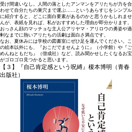
受け間違いなし。人間の落としたアンマンをアリたちが力を合
わせて自分たちの巣穴まで運ぶ……というあらすじをシンプル
に紹介すると、どこに面白要素があるのかと思うかもしれませ
んが、表紙を見れば、私がおすすめした理由が即分かります。
おっさん顔のマッチョな主人公アリヤマ・アリロウの勇姿や過
剰なまでに熱いアリたちの活劇は面白さ満点です。
なお、夏休みには学校の図書室にぜひ足を運んでください。こ
の絵本以外にも、『おこだでませんように』（小学館）や『ご
めんねともだち』（偕成社）など、読み聞かせしたくなるお宝
がゴロゴロ見つかると思います。
【３】『自己肯定感という呪縛』榎本博明（青春
出版社）