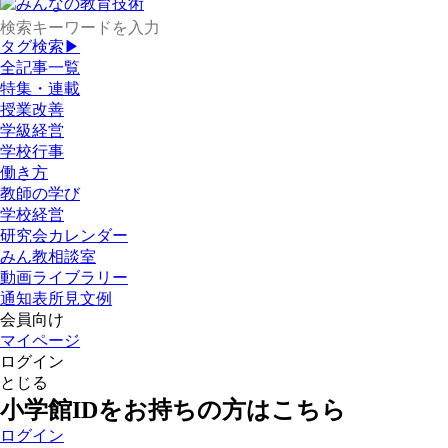
タグ検索▶
全記事一覧
特集・連載
授業改善
学級経営
学校行事
働き方
教師の学び
学校経営
研究会カレンダー
みん教相談室
動画ライブラリー
通知表所見文例
会員向け
マイページ
ログイン
とじる
小学館IDをお持ちの方はこちら
ログイン