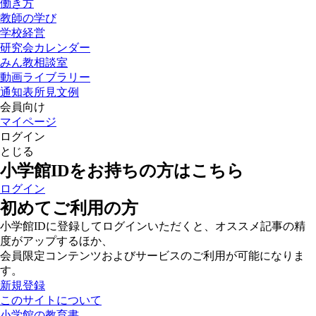
働き方
教師の学び
学校経営
研究会カレンダー
みん教相談室
動画ライブラリー
通知表所見文例
会員向け
マイページ
ログイン
とじる
小学館IDをお持ちの方はこちら
ログイン
初めてご利用の方
小学館IDに登録してログインいただくと、オススメ記事の精
度がアップするほか、
会員限定コンテンツおよびサービスのご利用が可能になりま
す。
新規登録
このサイトについて
小学館の教育書