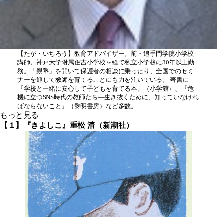
【たが・いちろう】教育アドバイザー。前・追手門学院小学校
講師。神戸大学附属住吉小学校を経て私立小学校に30年以上勤
務。「親塾」を開いて保護者の相談に乗ったり、全国でのセミ
ナーを通して教師を育てることにも力を注いでいる。 著書に
『学校と一緒に安心して子どもを育てる本』（小学館）、『危
機に立つSNS時代の教師たち―生き抜くために、知っていなけれ
ばならないこと』（黎明書房）など多数。
もっと見る
【１】『きよしこ』重松 清（新潮社）