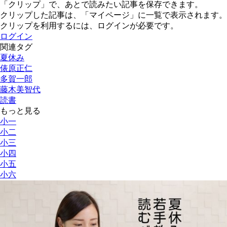
「クリップ」で、あとで読みたい記事を保存できます。
クリップした記事は、「マイページ」に一覧で表示されます。
クリップを利用するには、ログインが必要です。
ログイン
関連タグ
夏休み
俵原正仁
多賀一郎
藤木美智代
読書
もっと見る
小一
小二
小三
小四
小五
小六