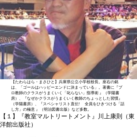
【たわらはら・まさひと】兵庫県公立小学校校長。座右の銘
は、「ゴールはハッピーエンドに決まっている」。著書に『プ
ロ教師のクラスがうまくいく「叱らない」指導術 』（学陽書
房）、『なぜかクラスがうまくいく教師のちょっとした習慣』
（学陽書房）、『スペシャリスト直伝! 全員をひきつける「話
し方」の極意 』（明治図書出版）など多数。
【１】『教室マルトリートメント』川上康則（東
洋館出版社）