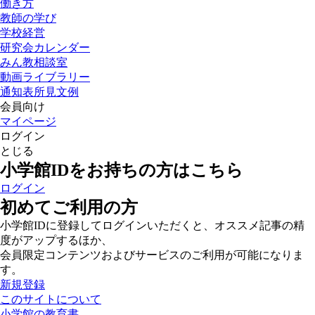
働き方
教師の学び
学校経営
研究会カレンダー
みん教相談室
動画ライブラリー
通知表所見文例
会員向け
マイページ
ログイン
とじる
小学館IDをお持ちの方はこちら
ログイン
初めてご利用の方
小学館IDに登録してログインいただくと、オススメ記事の精
度がアップするほか、
会員限定コンテンツおよびサービスのご利用が可能になりま
す。
新規登録
このサイトについて
小学館の教育書