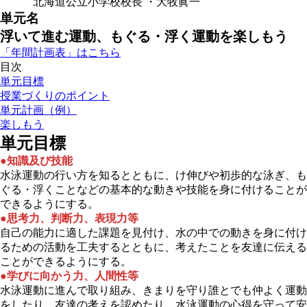
北海道公立小学校校長 ・大牧眞一
単元名
浮いて進む運動、もぐる・浮く運動を楽しもう
「年間計画表」はこちら
目次
単元目標
授業づくりのポイント
単元計画（例）
楽しもう
単元目標
●知識及び
技能
水泳運動の行い方を知るとともに、け伸びや初歩的な泳ぎ、も
ぐる・浮くことなどの基本的な動きや技能を身に付けることが
できるようにする。
●思考力、判断力、表現力等
自己の能力に適した課題を見付け、水の中での動きを身に付け
るための活動を工夫するとともに、考えたことを友達に伝える
ことができるようにする。
●学びに向かう力、人間性等
水泳運動に進んで取り組み、きまりを守り誰とでも仲よく運動
をしたり、友達の考えを認めたり、水泳運動の心得を守って安