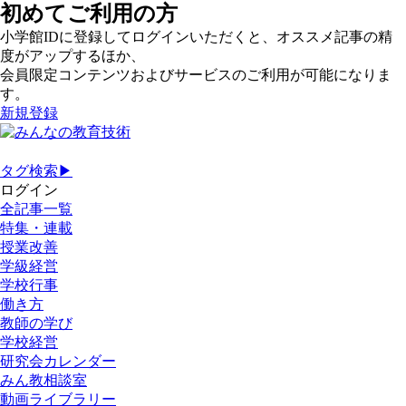
初めてご利用の方
小学館IDに登録してログインいただくと、オススメ記事の精
度がアップするほか、
会員限定コンテンツおよびサービスのご利用が可能になりま
す。
新規登録
タグ検索▶
ログイン
全記事一覧
特集・連載
授業改善
学級経営
学校行事
働き方
教師の学び
学校経営
研究会カレンダー
みん教相談室
動画ライブラリー