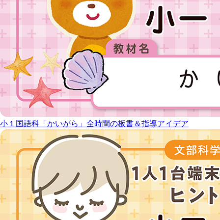
小１国語科「かいがら」全時間の板書＆指導アイデア