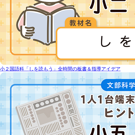
小２国語科「しを読もう」全時間の板書＆指導アイデア