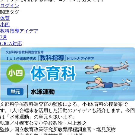
ログイン
関連タグ
体育
小四
教科指導アイデア
7月
GIGA対応
文部科学省教科調査官の監修による、小4体育科の授業案で
す。1人1台端末を活用した活動のアイデアも紹介します。今回
は「水泳運動」の単元を扱います。
執筆／札幌市公立小学校教諭・村上雅之
監修／国立教育政策研究所教育課程調査官・塩見英樹