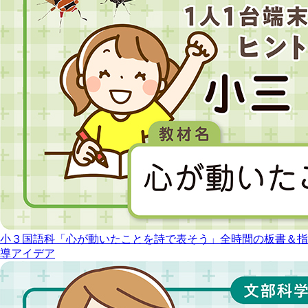
小３国語科「心が動いたことを詩で表そう」全時間の板書＆指
導アイデア