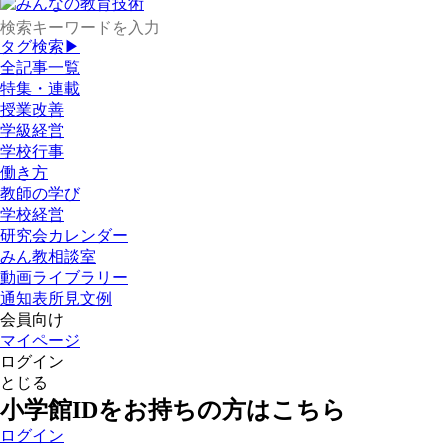
タグ検索▶
全記事一覧
特集・連載
授業改善
学級経営
学校行事
働き方
教師の学び
学校経営
研究会カレンダー
みん教相談室
動画ライブラリー
通知表所見文例
会員向け
マイページ
ログイン
とじる
小学館IDをお持ちの方はこちら
ログイン