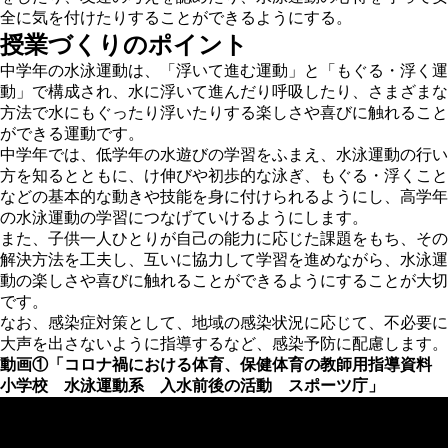
全に気を付けたりすることができるようにする。
授業づくりのポイント
中学年の水泳運動は、「浮いて進む運動」と「もぐる・浮く運
動」で構成され、水に浮いて進んだり呼吸したり、さまざまな
方法で水にもぐったり浮いたりする楽しさや喜びに触れること
ができる運動です。
中学年では、低学年の水遊びの学習をふまえ、水泳運動の行い
方を知るとともに、け伸びや初歩的な泳ぎ、もぐる・浮くこと
などの基本的な動きや技能を身に付けられるようにし、高学年
の水泳運動の学習につなげていけるようにします。
また、子供一人ひとりが自己の能力に応じた課題をもち、その
解決方法を工夫し、互いに協力して学習を進めながら、水泳運
動の楽しさや喜びに触れることができるようにすることが大切
です。
なお、感染症対策として、地域の感染状況に応じて、不必要に
大声を出さないように指導するなど、感染予防に配慮します。
動画①「コロナ禍における体育、保健体育の教師用指導資料
小学校 水泳運動系 入水前後の活動 スポーツ庁」