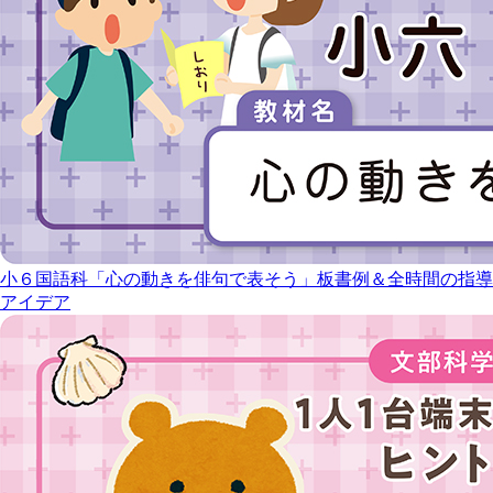
小６国語科「心の動きを俳句で表そう」板書例＆全時間の指導
アイデア