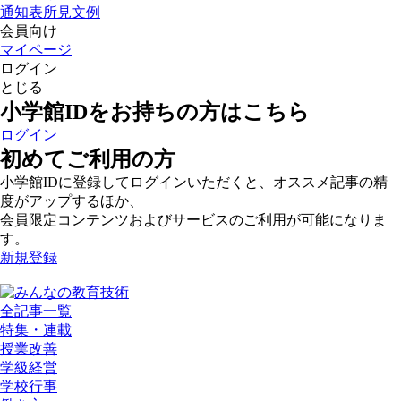
通知表所見文例
会員向け
マイページ
ログイン
とじる
小学館IDをお持ちの方はこちら
ログイン
初めてご利用の方
小学館IDに登録してログインいただくと、オススメ記事の精
度がアップするほか、
会員限定コンテンツおよびサービスのご利用が可能になりま
す。
新規登録
全記事一覧
特集・連載
授業改善
学級経営
学校行事