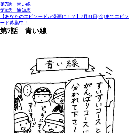
第7話 青い線
第8話 通知表
【あなたのエピソードが漫画に！？】7月31日(金)までエピソ
ード募集中！
第7話 青い線