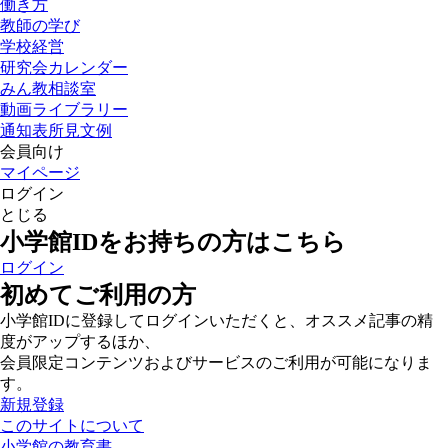
働き方
教師の学び
学校経営
研究会カレンダー
みん教相談室
動画ライブラリー
通知表所見文例
会員向け
マイページ
ログイン
とじる
小学館IDをお持ちの方はこちら
ログイン
初めてご利用の方
小学館IDに登録してログインいただくと、オススメ記事の精
度がアップするほか、
会員限定コンテンツおよびサービスのご利用が可能になりま
す。
新規登録
このサイトについて
小学館の教育書