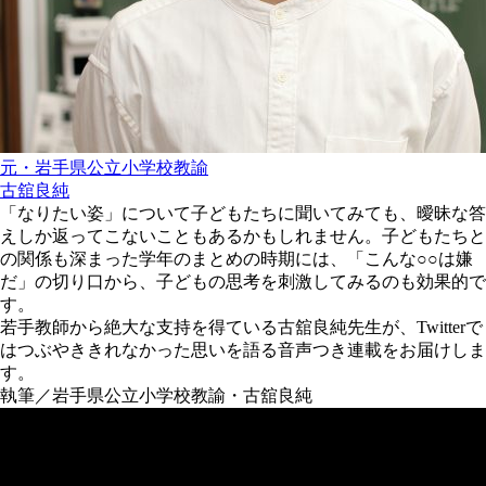
元・岩手県公立小学校教諭
古舘良純
「なりたい姿」について子どもたちに聞いてみても、曖昧な答
えしか返ってこないこともあるかもしれません。子どもたちと
の関係も深まった学年のまとめの時期には、「こんな○○は嫌
だ」の切り口から、子どもの思考を刺激してみるのも効果的で
す。
若手教師から絶大な支持を得ている古舘良純先生が、Twitterで
はつぶやききれなかった思いを語る音声つき連載をお届けしま
す。
執筆／岩手県公立小学校教諭・古舘良純