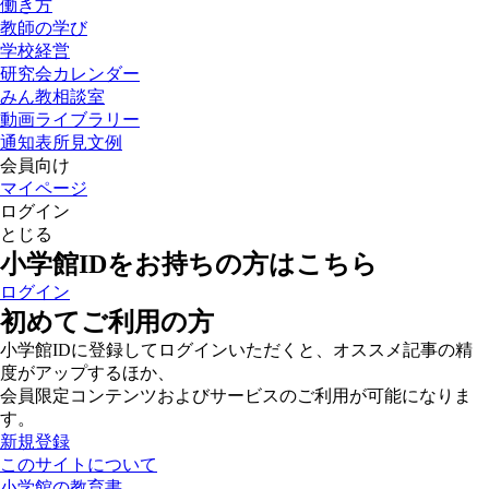
働き方
教師の学び
学校経営
研究会カレンダー
みん教相談室
動画ライブラリー
通知表所見文例
会員向け
マイページ
ログイン
とじる
小学館IDをお持ちの方はこちら
ログイン
初めてご利用の方
小学館IDに登録してログインいただくと、オススメ記事の精
度がアップするほか、
会員限定コンテンツおよびサービスのご利用が可能になりま
す。
新規登録
このサイトについて
小学館の教育書