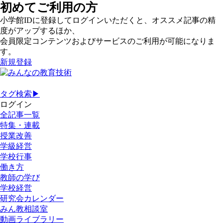
初めてご利用の方
小学館IDに登録してログインいただくと、オススメ記事の精
度がアップするほか、
会員限定コンテンツおよびサービスのご利用が可能になりま
す。
新規登録
タグ検索▶
ログイン
全記事一覧
特集・連載
授業改善
学級経営
学校行事
働き方
教師の学び
学校経営
研究会カレンダー
みん教相談室
動画ライブラリー