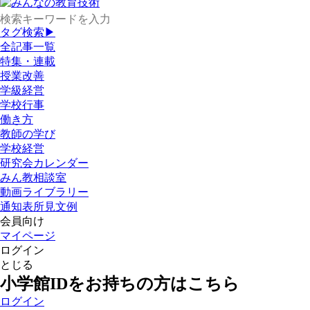
タグ検索▶
全記事一覧
特集・連載
授業改善
学級経営
学校行事
働き方
教師の学び
学校経営
研究会カレンダー
みん教相談室
動画ライブラリー
通知表所見文例
会員向け
マイページ
ログイン
とじる
小学館IDをお持ちの方はこちら
ログイン