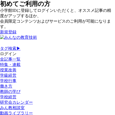
初めてご利用の方
小学館IDに登録してログインいただくと、オススメ記事の精
度がアップするほか、
会員限定コンテンツおよびサービスのご利用が可能になりま
す。
新規登録
タグ検索▶
ログイン
全記事一覧
特集・連載
授業改善
学級経営
学校行事
働き方
教師の学び
学校経営
研究会カレンダー
みん教相談室
動画ライブラリー