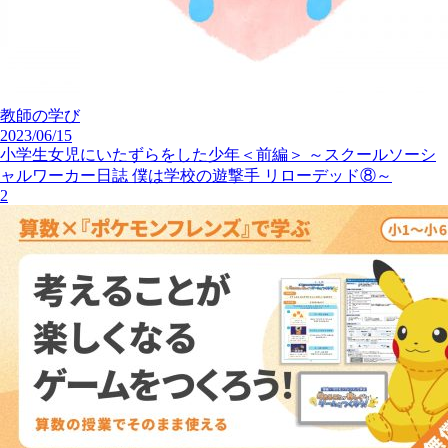
教師の学び
2023/06/15
小学生女児にいたずらをした少年＜前編＞ ～スクールソーシ
ャルワーカー日誌 僕は学校の遊撃手 リローデッド⑧～
2