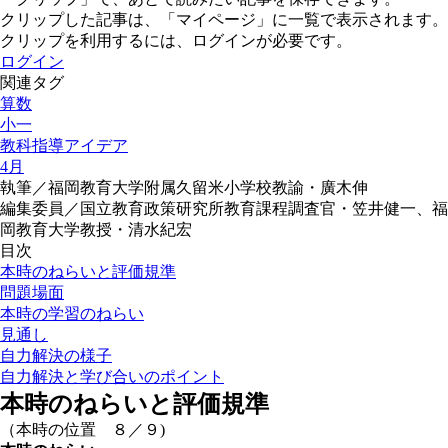
クリップした記事は、「マイページ」に一覧で表示されます。
クリップを利用するには、ログインが必要です。
ログイン
関連タグ
算数
小一
教科指導アイデア
4月
執筆／福岡教育大学附属久留米小学校教諭・廣木伸
編集委員／国立教育政策研究所教育課程調査官・笠井健一、福
岡教育大学教授・清水紀宏
目次
本時のねらいと評価規準
問題場面
本時の学習のねらい
見通し
自力解決の様子
自力解決と学び合いのポイント
本時のねらいと評価規準
（本時の位置 ８／９)