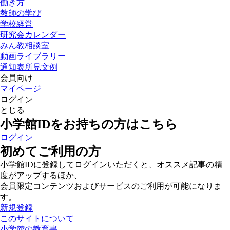
働き方
教師の学び
学校経営
研究会カレンダー
みん教相談室
動画ライブラリー
通知表所見文例
会員向け
マイページ
ログイン
とじる
小学館IDをお持ちの方はこちら
ログイン
初めてご利用の方
小学館IDに登録してログインいただくと、オススメ記事の精
度がアップするほか、
会員限定コンテンツおよびサービスのご利用が可能になりま
す。
新規登録
このサイトについて
小学館の教育書