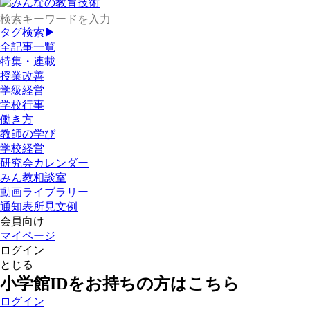
タグ検索▶
全記事一覧
特集・連載
授業改善
学級経営
学校行事
働き方
教師の学び
学校経営
研究会カレンダー
みん教相談室
動画ライブラリー
通知表所見文例
会員向け
マイページ
ログイン
とじる
小学館IDをお持ちの方はこちら
ログイン