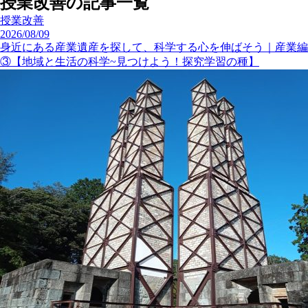
教師の学び
2019/07/11
映画『風をつかまえた少年』で、学びの本質を考える
6
授業改善
2020/05/29
小2生活「わたしの町大発見！」指導アイデア
7
授業改善
2020/11/24