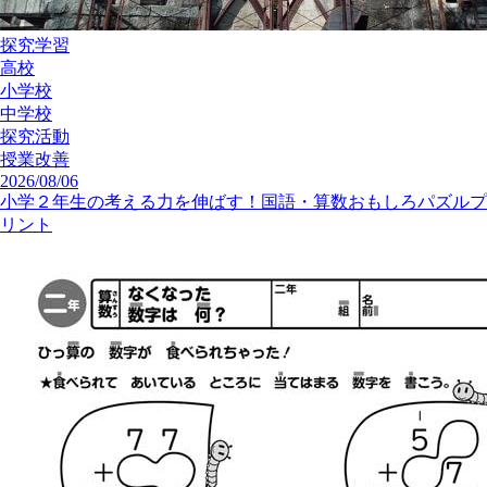
小5体育「器械運動（鉄棒・前方支持回転）」指導アイデア
8
授業改善
2021/11/06
秋を楽しむ「レク＆ネイチャーゲーム」のアイデア11種まとめ
もっと見る
授業改善の記事一覧