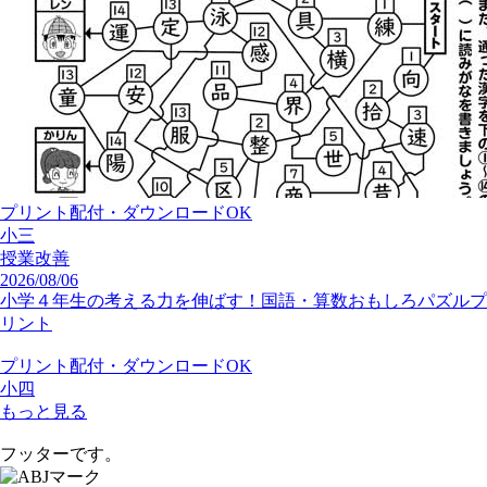
探究学習
高校
小学校
中学校
探究活動
授業改善
2026/08/06
小学２年生の考える力を伸ばす！国語・算数おもしろパズルプ
リント