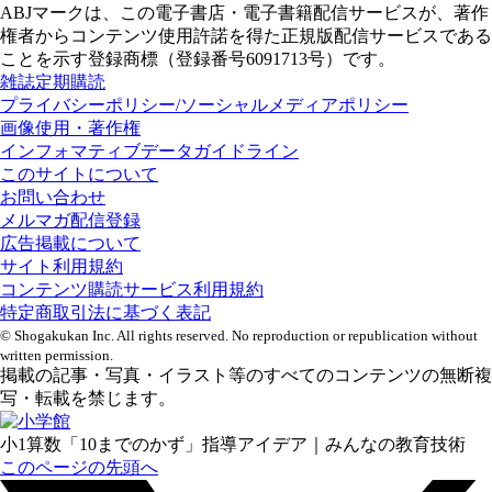
プリント配付・ダウンロードOK
小二
授業改善
2026/08/06
小学１年生の考える力を伸ばす！国語・算数おもしろパズルプ
リント