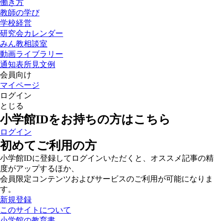
働き方
教師の学び
学校経営
研究会カレンダー
みん教相談室
動画ライブラリー
通知表所見文例
会員向け
マイページ
ログイン
とじる
小学館IDをお持ちの方はこちら
ログイン
初めてご利用の方
小学館IDに登録してログインいただくと、オススメ記事の精
度がアップするほか、
会員限定コンテンツおよびサービスのご利用が可能になりま
す。
新規登録
このサイトについて
小学館の教育書