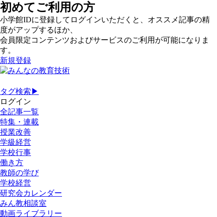
初めてご利用の方
小学館IDに登録してログインいただくと、オススメ記事の精
度がアップするほか、
会員限定コンテンツおよびサービスのご利用が可能になりま
す。
新規登録
タグ検索▶
ログイン
全記事一覧
特集・連載
授業改善
学級経営
学校行事
働き方
教師の学び
学校経営
研究会カレンダー
みん教相談室
動画ライブラリー