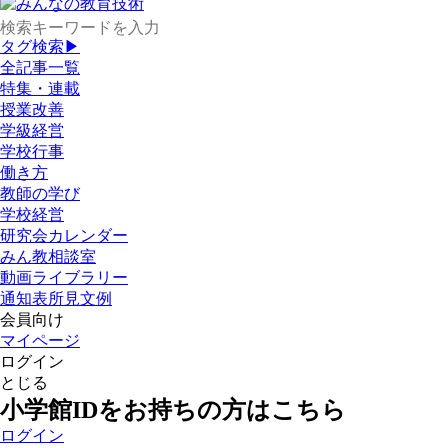
タグ検索▶
全記事一覧
特集・連載
授業改善
学級経営
学校行事
働き方
教師の学び
学校経営
研究会カレンダー
みん教相談室
動画ライブラリー
通知表所見文例
会員向け
マイページ
ログイン
とじる
小学館IDをお持ちの方はこちら
ログイン