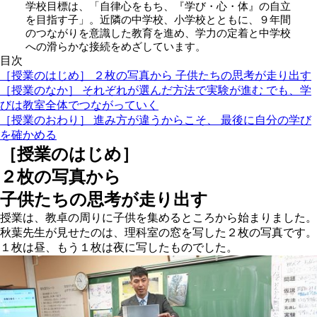
学校目標は、「自律心をもち、『学び・心・体』の自立
を目指す子」。近隣の中学校、小学校とともに、９年間
のつながりを意識した教育を進め、学力の定着と中学校
への滑らかな接続をめざしています。
目次
［授業のはじめ］ ２枚の写真から 子供たちの思考が走り出す
［授業のなか］ それぞれが選んだ方法で実験が進む でも、学
びは教室全体でつながっていく
［授業のおわり］ 進み方が違うからこそ、 最後に自分の学び
を確かめる
［授業のはじめ］
２枚の写真から
子供たちの思考が走り出す
授業は、教卓の周りに子供を集めるところから始まりました。
秋葉先生が見せたのは、理科室の窓を写した２枚の写真です。
１枚は昼、もう１枚は夜に写したものでした。