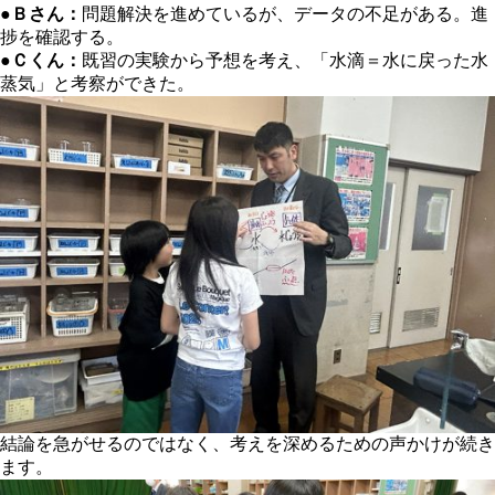
●
Ｂさん：
問題解決を進めているが、データの不足がある。進
捗を確認する。
●
Ｃくん：
既習の実験から予想を考え、「水滴＝水に戻った水
蒸気」と考察ができた。
結論を急がせるのではなく、考えを深めるための声かけが続き
ます。