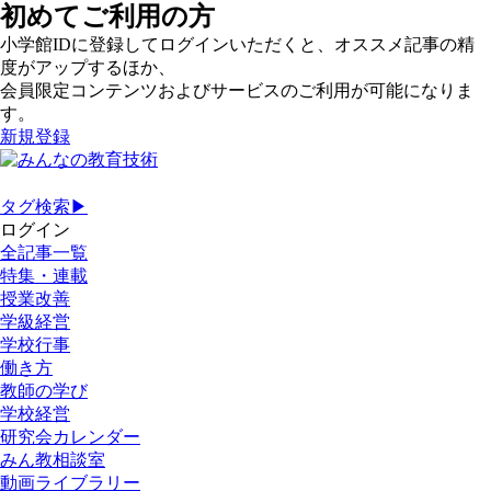
初めてご利用の方
小学館IDに登録してログインいただくと、オススメ記事の精
度がアップするほか、
会員限定コンテンツおよびサービスのご利用が可能になりま
す。
新規登録
タグ検索▶
ログイン
全記事一覧
特集・連載
授業改善
学級経営
学校行事
働き方
教師の学び
学校経営
研究会カレンダー
みん教相談室
動画ライブラリー