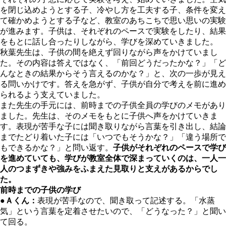
を閉じ込めようとする子、冷やし方を工夫する子、条件を変え
て確かめようとする子など、教室のあちこちで思い思いの実験
が進みます。子供は、それぞれのペースで実験をしたり、結果
をもとに話し合ったりしながら、学びを深めていきました。
秋葉先生は、子供の間を絶えず回りながら声をかけていまし
た。その内容は答えではなく、「前回どうだったかな？」「ど
んなときの結果からそう言えるのかな？」と、次の一歩が見え
る問いかけです。答えを急がず、子供が自分で考えを前に進め
られるよう支えていました。
また先生の手元には、前時までの子供全員の学びのメモがあり
ました。先生は、そのメモをもとに子供へ声をかけていきま
す。表現が苦手な子には聞き取りながら言葉を引き出し、結論
までたどり着いた子には「いつでもそうかな？」「違う場所で
もできるかな？」と問い返す。
子供がそれぞれのペースで学び
を進めていても、学びが教室全体で深まっていくのは、一人一
人のつまずきや強みをふまえた見取りと支えがあるからでし
た。
前時までの子供の学び
●
Ａくん：
表現が苦手なので、聞き取って記述する。「水蒸
気」という言葉を定着させたいので、「どうなった？」と聞い
て回る。