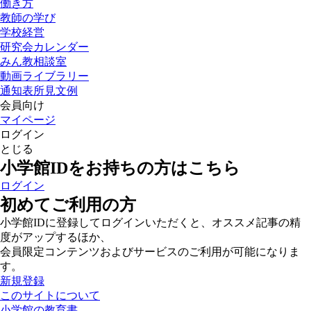
働き方
教師の学び
学校経営
研究会カレンダー
みん教相談室
動画ライブラリー
通知表所見文例
会員向け
マイページ
ログイン
とじる
小学館IDをお持ちの方はこちら
ログイン
初めてご利用の方
小学館IDに登録してログインいただくと、オススメ記事の精
度がアップするほか、
会員限定コンテンツおよびサービスのご利用が可能になりま
す。
新規登録
このサイトについて
小学館の教育書