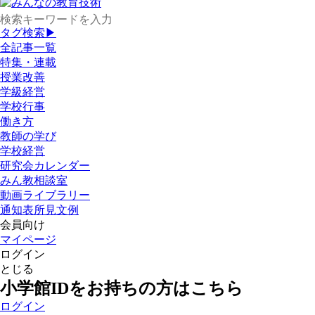
タグ検索▶
全記事一覧
特集・連載
授業改善
学級経営
学校行事
働き方
教師の学び
学校経営
研究会カレンダー
みん教相談室
動画ライブラリー
通知表所見文例
会員向け
マイページ
ログイン
とじる
小学館IDをお持ちの方はこちら
ログイン