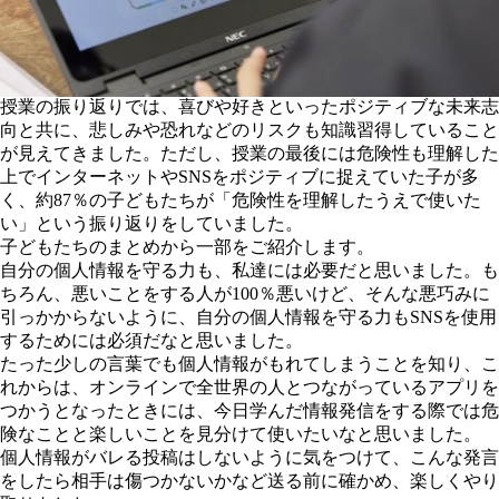
授業の振り返りでは、喜びや好きといったポジティブな未来志
向と共に、悲しみや恐れなどのリスクも知識習得していること
が見えてきました。ただし、授業の最後には危険性も理解した
上でインターネットやSNSをポジティブに捉えていた子が多
く、約87％の子どもたちが「危険性を理解したうえで使いた
い」という振り返りをしていました。
子どもたちのまとめから一部をご紹介します。
自分の個人情報を守る力も、私達には必要だと思いました。も
ちろん、悪いことをする人が100％悪いけど、そんな悪巧みに
引っかからないように、自分の個人情報を守る力もSNSを使用
するためには必須だなと思いました。
たった少しの言葉でも個人情報がもれてしまうことを知り、こ
れからは、オンラインで全世界の人とつながっているアプリを
つかうとなったときには、今日学んだ情報発信をする際では危
険なことと楽しいことを見分けて使いたいなと思いました。
個人情報がバレる投稿はしないように気をつけて、こんな発言
をしたら相手は傷つかないかなど送る前に確かめ、楽しくやり