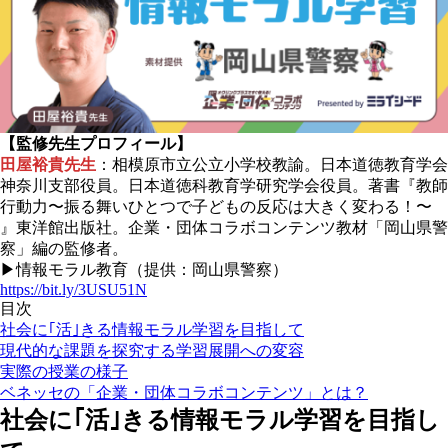
【監修先生プロフィール】
田屋裕貴先生
：相模原市立公立小学校教諭。日本道徳教育学会
神奈川支部役員。日本道徳科教育学研究学会役員。著書『教師
行動力〜振る舞いひとつで子どもの反応は大きく変わる！〜
』東洋館出版社。企業・団体コラボコンテンツ教材「岡山県警
察」編の監修者。
▶情報モラル教育（提供：岡山県警察）
https://bit.ly/3USU51N
目次
社会に｢活｣きる情報モラル学習を目指して
現代的な課題を探究する学習展開への変容
実際の授業の様子
ベネッセの「企業・団体コラボコンテンツ」とは？
社会に｢活｣きる情報モラル学習を目指し