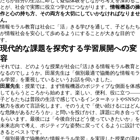
たちが自分の生活に即して疑似体験をしながら考えを深めるこ
とが、社会で実際に役立つ学びにつながります。
情報機器の操
作と心の持ち方、その両方を大切にしていかなければなりませ
ん。
情報モラル教育は社会に「活」きる学びを通して、子どもたち
が情報社会を安心して歩めるようにすることが大きな目的で
す。
現代的な課題を探究する学習展開への変
容
それでは、どのような授業が社会に｢活｣きる情報モラル教育と
なるのでしょうか。田屋先生は「個別最適で協働的な情報モラ
ル学習」を重視しているというお話を伺いました。
田屋先生
：授業では、まず情報機器のポジティブな側面を体感
してもらうところから始めます。楽しい、便利、役に立つ――
子どもたちは普段の生活で感じているインターネットやSNSの
魅力を改めて言語化します。そのうえで「使い続けるにはどん
な危険があるだろうか」と問いを投げかけ、課題に向き合って
もらいます。最後には「今後自分はどう使っていきたいか」を
未来志向で考え、ポジティブな姿勢に戻ってくるように設計で
きるとベストです。
「個別最適で協働的な情報モラル学習」を実現した授業の流れ