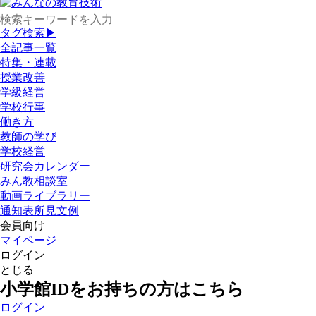
タグ検索▶
全記事一覧
特集・連載
授業改善
学級経営
学校行事
働き方
教師の学び
学校経営
研究会カレンダー
みん教相談室
動画ライブラリー
通知表所見文例
会員向け
マイページ
ログイン
とじる
小学館IDをお持ちの方はこちら
ログイン