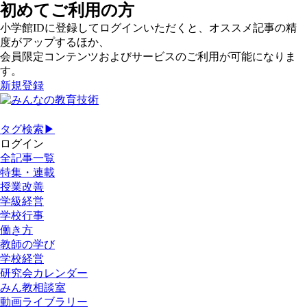
初めてご利用の方
小学館IDに登録してログインいただくと、オススメ記事の精
度がアップするほか、
会員限定コンテンツおよびサービスのご利用が可能になりま
す。
新規登録
タグ検索▶
ログイン
全記事一覧
特集・連載
授業改善
学級経営
学校行事
働き方
教師の学び
学校経営
研究会カレンダー
みん教相談室
動画ライブラリー