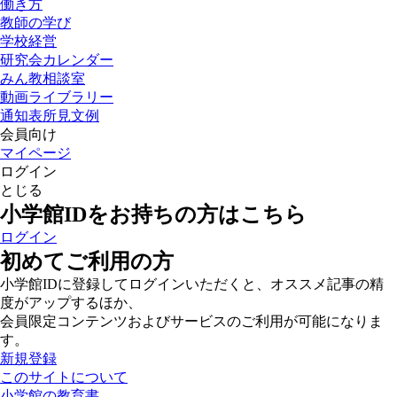
働き方
教師の学び
学校経営
研究会カレンダー
みん教相談室
動画ライブラリー
通知表所見文例
会員向け
マイページ
ログイン
とじる
小学館IDをお持ちの方はこちら
ログイン
初めてご利用の方
小学館IDに登録してログインいただくと、オススメ記事の精
度がアップするほか、
会員限定コンテンツおよびサービスのご利用が可能になりま
す。
新規登録
このサイトについて
小学館の教育書