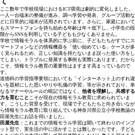
て
ここ数年で学校現場におけるICT環境は劇的に変化しました。
一人一台端末の整備が進み、調べ学習や発表、グループ活動な
どに日常的に端末が活用されています。さらに、家庭において
もスマートフォンを持ち始める年齢は年々低下し、小学生の段
階からSNSを利用している子どもも少なくありません。
学校で情報モラルを体系的に学ぶ前に、子どもたちがすでにス
マートフォンなどの情報機器を「使い始めている」ケースが多
く見られるため、正しい知識を持たないまま誤った使い方をし
てしまい、トラブルに発展する事例も実際にあります。だから
こそ、情報モラル教育の重要性はますます高まっているので
す。
道徳科の学習指導要領においても「インターネット上のすれ違
いを題材にした思いやりや礼儀の学習」等が示されており、単
なるマナーやルールの暗記ではなく、
他者を理解し、共感する
力を育むこと
こそが現在の情報モラル教育に求められていま
す。こうした背景を受けて、現場で子どもたちと向き合いなが
ら情報モラル教育に取り組んでいる神奈川県公立小学校教諭の
田屋先生にお話を伺いました。
田屋先生
：これまでの情報モラル学習は聞いて終わりのインプ
ット型で、実生活の中に活かすことは難しかったです。子ども