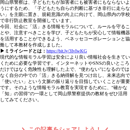
岡山県警察は、子どもたちが加害者にも被害者にもならないよ
うにするため、「子どもたち自らの判断に基づき非行に走らな
い」を主眼に置き、規範意識の向上に向けて、岡山県内の学校
で非行防止教室を開催しています。
今回、社会に「活」きる情報モラルについて、ルールを守るこ
とや、注意すべきことを学び、子どもたちが安心して情報機器
を活用することができるよう、ベネッセコーポレーションと協
働して本教材を作成しました。
▶ミライシードとは：
https://bit.ly/3IvIwKG
現代的な情報モラル学習は安全により良い情報社会を生きてい
くために必要な学習です。インターネットやSNSの良いところ
だけではなく危険性も理解した上で、“使わない”になるのでは
なく自分の中での「活」きる納得解を見つけ出し、未来志向で
「使いたい」という文脈の振り返りを目指していくことが重要
です。そのような情報モラル教育を実現するために、“確かな
「知」の習得”の一環として岡山県警察提供の教材をぜひ活用
してみてください。
この記事をシェアしよう！