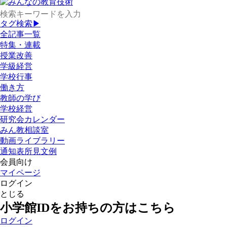
タグ検索▶
全記事一覧
特集・連載
授業改善
学級経営
学校行事
働き方
教師の学び
学校経営
研究会カレンダー
みん教相談室
動画ライブラリー
通知表所見文例
会員向け
マイページ
ログイン
とじる
小学館IDをお持ちの方はこちら
ログイン