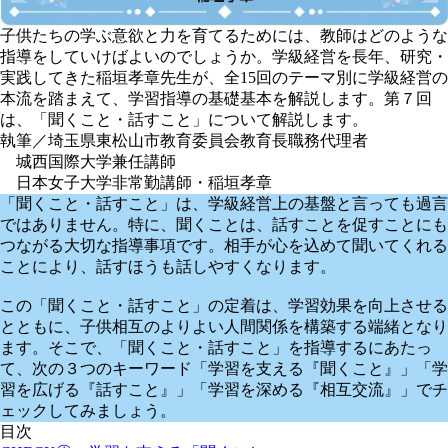
子供たちの学ぶ意欲と力を育てるためには、教師はどのような
指導をしていけばよいのでしょうか。学級経営を長年、研究・
実践してきた稲垣孝章先生が、全15回のテーマ別に学級経営の
本流を踏まえて、学習指導の基礎基本を解説します。第７回
は、「聞くこと・話すこと」について解説します。
執筆／埼玉県東松山市教育委員会教育長職務代理者
城西国際大学兼任講師
日本女子大学非常勤講師・稲垣孝章
「聞くこと・話すこと」は、学級経営上の基盤と言っても過言
ではありません。特に、聞くことは、話すことを促すことにも
つながる大切な指導事項です。相手が心を込めて聞いてくれる
ことにより、話すほうも話しやすくなります。
この「聞くこと・話すこと」の定着は、学習効果を向上させる
とともに、子供相互のよりよい人間関係を構築する端緒となり
ます。そこで、「聞くこと・話すこと」を指導するにあたっ
て、次の３つのキーワード
「学習を支える『聞くこと』」「学
習を広げる『話すこと』」「学習を深める『相互交流』」
でチ
ェックしてみましょう。
目次