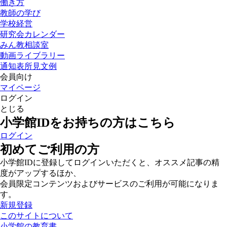
働き方
教師の学び
学校経営
研究会カレンダー
みん教相談室
動画ライブラリー
通知表所見文例
会員向け
マイページ
ログイン
とじる
小学館IDをお持ちの方はこちら
ログイン
初めてご利用の方
小学館IDに登録してログインいただくと、オススメ記事の精
度がアップするほか、
会員限定コンテンツおよびサービスのご利用が可能になりま
す。
新規登録
このサイトについて
小学館の教育書