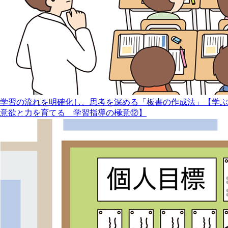
学習の流れを明確化し、思考を深める「板書の作成法」【学ぶ
意欲と力を育てる 学習指導の極意⑫】