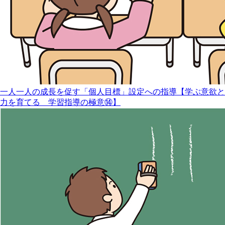
一人一人の成長を促す「個人目標」設定への指導【学ぶ意欲と
力を育てる 学習指導の極意⑭】