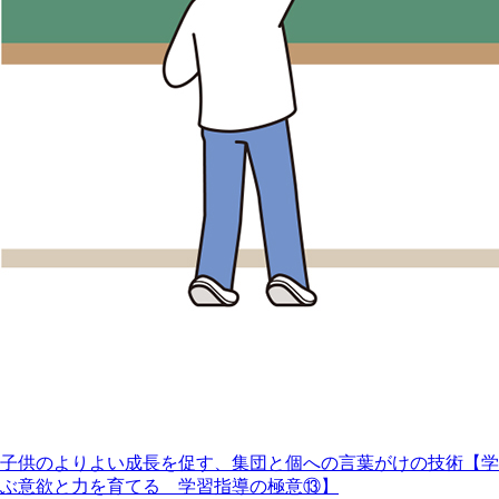
子供のよりよい成長を促す、集団と個への言葉がけの技術【学
ぶ意欲と力を育てる 学習指導の極意⑬】