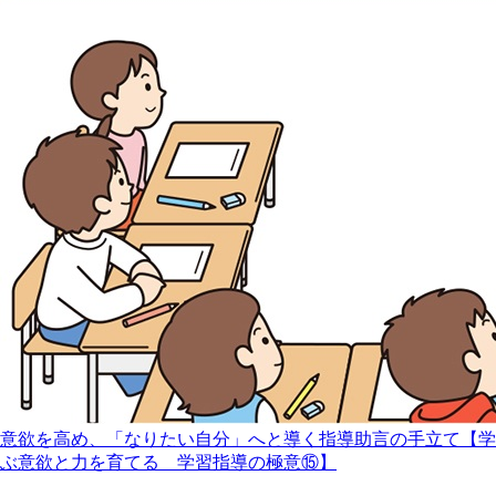
意欲を高め、「なりたい自分」へと導く指導助言の手立て【学
ぶ意欲と力を育てる 学習指導の極意⑮】