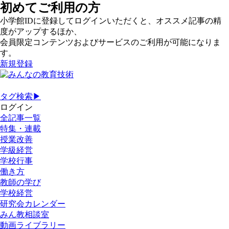
初めてご利用の方
小学館IDに登録してログインいただくと、オススメ記事の精
度がアップするほか、
会員限定コンテンツおよびサービスのご利用が可能になりま
す。
新規登録
タグ検索▶
ログイン
全記事一覧
特集・連載
授業改善
学級経営
学校行事
働き方
教師の学び
学校経営
研究会カレンダー
みん教相談室
動画ライブラリー