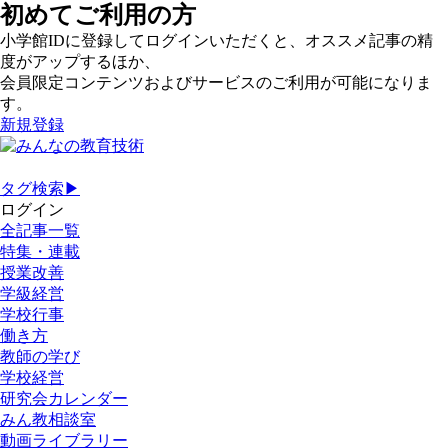
初めてご利用の方
小学館IDに登録してログインいただくと、オススメ記事の精
度がアップするほか、
会員限定コンテンツおよびサービスのご利用が可能になりま
す。
新規登録
タグ検索▶
ログイン
全記事一覧
特集・連載
授業改善
学級経営
学校行事
働き方
教師の学び
学校経営
研究会カレンダー
みん教相談室
動画ライブラリー