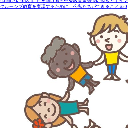
｢困難さの要因｣に目を向ける～中央教育審議会の動き～｜イン
クルーシブ教育を実現するために、今私たちができること #20