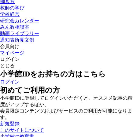
働き方
教師の学び
学校経営
研究会カレンダー
みん教相談室
動画ライブラリー
通知表所見文例
会員向け
マイページ
ログイン
とじる
小学館IDをお持ちの方はこちら
ログイン
初めてご利用の方
小学館IDに登録してログインいただくと、オススメ記事の精
度がアップするほか、
会員限定コンテンツおよびサービスのご利用が可能になりま
す。
新規登録
このサイトについて
小学館の教育書