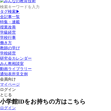
タグ検索▶
全記事一覧
特集・連載
授業改善
学級経営
学校行事
働き方
教師の学び
学校経営
研究会カレンダー
みん教相談室
動画ライブラリー
通知表所見文例
会員向け
マイページ
ログイン
とじる
小学館IDをお持ちの方はこちら
ログイン