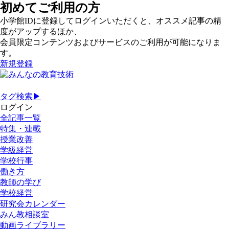
初めてご利用の方
小学館IDに登録してログインいただくと、オススメ記事の精
度がアップするほか、
会員限定コンテンツおよびサービスのご利用が可能になりま
す。
新規登録
タグ検索▶
ログイン
全記事一覧
特集・連載
授業改善
学級経営
学校行事
働き方
教師の学び
学校経営
研究会カレンダー
みん教相談室
動画ライブラリー