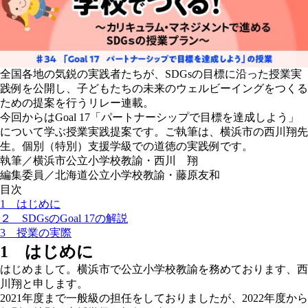
全国各地の気鋭の実践者たちが、SDGsの目標に沿った授業実
践例を公開し、子どもたちの未来のウェルビーイングをつくる
ための提案を行うリレー連載。
今回からはGoal 17「パートナーシップで目標を達成しよう」
について学ぶ授業実践提案です。ご執筆は、横浜市の西川翔先
生。個別（特別）支援学級での道徳の実践例です。
執筆／横浜市公立小学校教諭・西川 翔
編集委員／北海道公立小学校教諭・藤原友和
目次
1 はじめに
２ SDGsのGoal 17の解説
3 授業の実際
1 はじめに
はじめまして。横浜市で公立小学校教諭を務めております、西
川翔と申します。
2021年度まで一般級の担任をしておりましたが、2022年度から