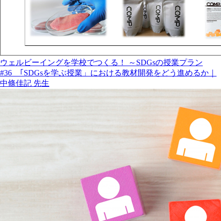
ウェルビーイングを学校でつくる！ ～SDGsの授業プラン
#36 ｢SDGsを学ぶ授業」における教材開発をどう進めるか｜
中條佳記 先生