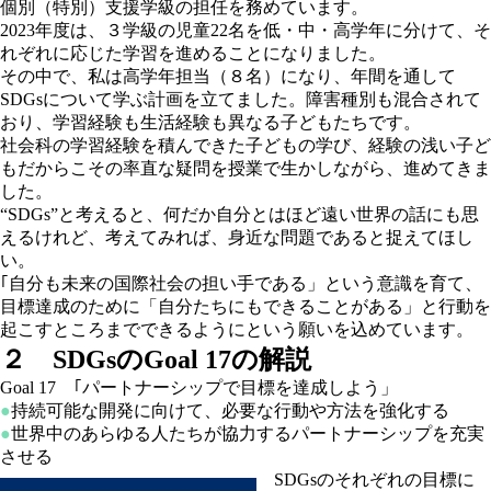
個別（特別）支援学級の担任を務めています。
2023年度は、３学級の児童22名を低・中・高学年に分けて、そ
れぞれに応じた学習を進めることになりました。
その中で、私は高学年担当（８名）になり、年間を通して
SDGsについて学ぶ計画を立てました。障害種別も混合されて
おり、学習経験も生活経験も異なる子どもたちです。
社会科の学習経験を積んできた子どもの学び、経験の浅い子ど
もだからこその率直な疑問を授業で生かしながら、進めてきま
した。
“SDGs”と考えると、何だか自分とはほど遠い世界の話にも思
えるけれど、考えてみれば、身近な問題であると捉えてほし
い。
｢自分も未来の国際社会の担い手である」という意識を育て、
目標達成のために「自分たちにもできることがある」と行動を
起こすところまでできるようにという願いを込めています。
２ SDGsのGoal 17の解説
Goal 17 ｢パートナーシップで目標を達成しよう」
●
持続可能な開発に向けて、必要な行動や方法を強化する
●
世界中のあらゆる人たちが協力するパートナーシップを充実
させる
SDGsのそれぞれの目標に