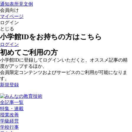
通知表所見文例
会員向け
マイページ
ログイン
とじる
小学館IDをお持ちの方はこちら
ログイン
初めてご利用の方
小学館IDに登録してログインいただくと、オススメ記事の精
度がアップするほか、
会員限定コンテンツおよびサービスのご利用が可能になりま
す。
新規登録
全記事一覧
特集・連載
授業改善
学級経営
学校行事