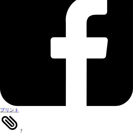
プリント
?