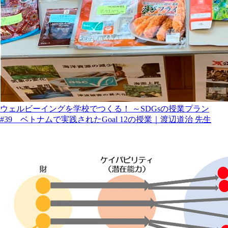
ウェルビーイングを学校でつくる！ ～SDGsの授業プラン
#39 ベトナムで実践されたGoal 12の授業｜渡辺道治 先生