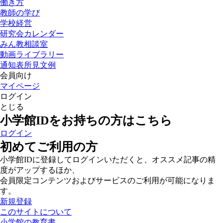
働き方
教師の学び
学校経営
研究会カレンダー
みん教相談室
動画ライブラリー
通知表所見文例
会員向け
マイページ
ログイン
とじる
小学館IDをお持ちの方はこちら
ログイン
初めてご利用の方
小学館IDに登録してログインいただくと、オススメ記事の精
度がアップするほか、
会員限定コンテンツおよびサービスのご利用が可能になりま
す。
新規登録
このサイトについて
小学館の教育書