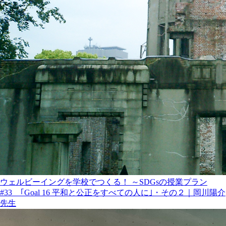
ウェルビーイングを学校でつくる！ ～SDGsの授業プラン
#33 ｢Goal 16 平和と公正をすべての人に｣・その２｜岡川陽介
先生