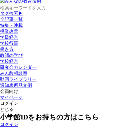
タグ検索▶
全記事一覧
特集・連載
授業改善
学級経営
学校行事
働き方
教師の学び
学校経営
研究会カレンダー
みん教相談室
動画ライブラリー
通知表所見文例
会員向け
マイページ
ログイン
とじる
小学館IDをお持ちの方はこちら
ログイン