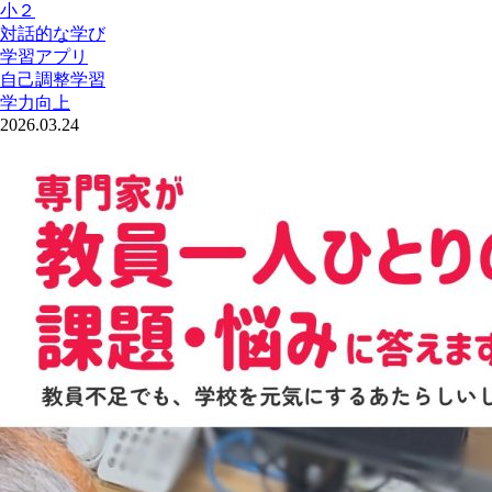
小２
対話的な学び
学習アプリ
自己調整学習
学力向上
2026.03.24