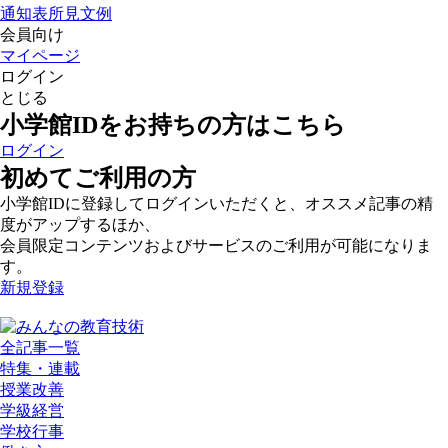
通知表所見文例
会員向け
マイページ
ログイン
とじる
小学館IDをお持ちの方はこちら
ログイン
初めてご利用の方
小学館IDに登録してログインいただくと、オススメ記事の精
度がアップするほか、
会員限定コンテンツおよびサービスのご利用が可能になりま
す。
新規登録
全記事一覧
特集・連載
授業改善
学級経営
学校行事