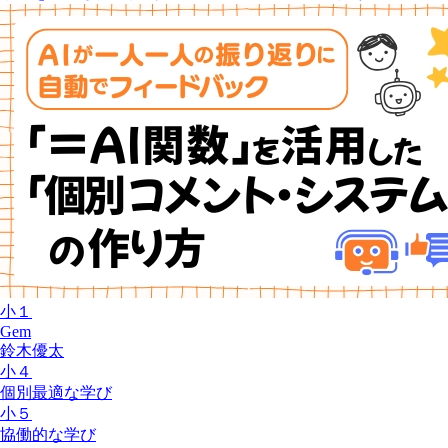
小１
Gem
鈴木優太
小４
個別最適な学び
小５
協働的な学び