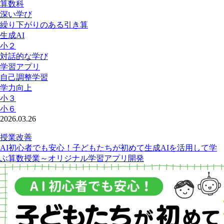
算数科
深い学び
繰り下がりのある引き算
生成AI
小２
対話的な学び
学習アプリ
自己調整学習
学力向上
小３
小６
2026.03.26
授業改善
AI初心者でも安心！子どもたちが初めて生成AIを活用して学
ぶ算数授業～オリジナル学習アプリ開発