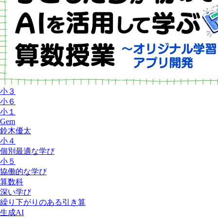
小３
小６
小１
Gem
鈴木優太
小４
個別最適な学び
小５
協働的な学び
算数科
深い学び
繰り下がりのある引き算
生成AI