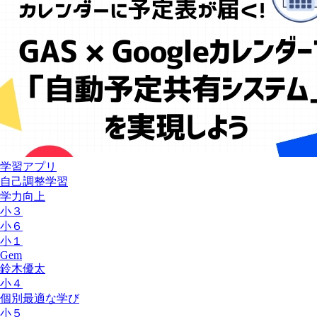
学習アプリ
自己調整学習
学力向上
小３
小６
小１
Gem
鈴木優太
小４
個別最適な学び
小５