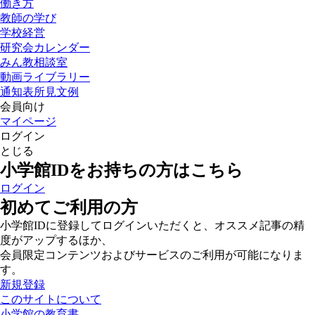
働き方
教師の学び
学校経営
研究会カレンダー
みん教相談室
動画ライブラリー
通知表所見文例
会員向け
マイページ
ログイン
とじる
小学館IDをお持ちの方はこちら
ログイン
初めてご利用の方
小学館IDに登録してログインいただくと、オススメ記事の精
度がアップするほか、
会員限定コンテンツおよびサービスのご利用が可能になりま
す。
新規登録
このサイトについて
小学館の教育書