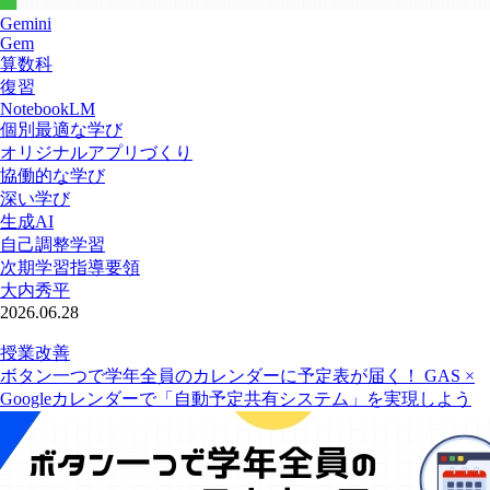
Gemini
Gem
算数科
復習
NotebookLM
個別最適な学び
オリジナルアプリづくり
協働的な学び
深い学び
生成AI
自己調整学習
次期学習指導要領
大内秀平
2026.06.28
授業改善
ボタン一つで学年全員のカレンダーに予定表が届く！ GAS ×
Googleカレンダーで「自動予定共有システム」を実現しよう