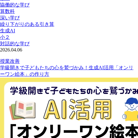
協働的な学び
算数科
深い学び
繰り下がりのある引き算
生成AI
小２
対話的な学び
2026.04.06
授業改善
学級開きで子どもたちの心を鷲づかみ！生成AI活用「オンリ
ーワン絵本」の作り方