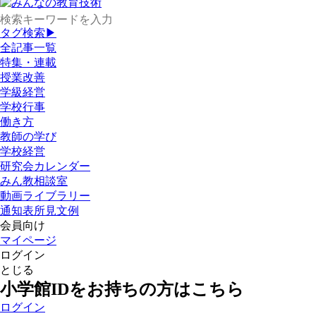
タグ検索▶
全記事一覧
特集・連載
授業改善
学級経営
学校行事
働き方
教師の学び
学校経営
研究会カレンダー
みん教相談室
動画ライブラリー
通知表所見文例
会員向け
マイページ
ログイン
とじる
小学館IDをお持ちの方はこちら
ログイン