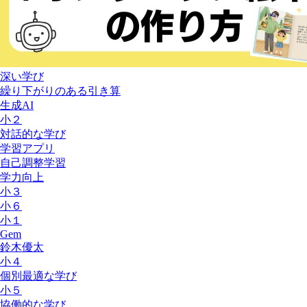
深い学び
繰り下がりのある引き算
生成AI
小２
対話的な学び
学習アプリ
自己調整学習
学力向上
小３
小６
小１
Gem
鈴木優太
小４
個別最適な学び
小５
協働的な学び