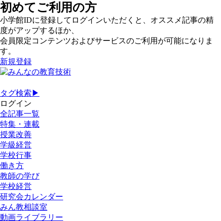
初めてご利用の方
小学館IDに登録してログインいただくと、オススメ記事の精
度がアップするほか、
会員限定コンテンツおよびサービスのご利用が可能になりま
す。
新規登録
タグ検索▶
ログイン
全記事一覧
特集・連載
授業改善
学級経営
学校行事
働き方
教師の学び
学校経営
研究会カレンダー
みん教相談室
動画ライブラリー