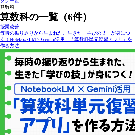
タグ一覧
算数科
算数科の一覧（6件）
授業改善
毎時の振り返りから生まれた、生きた「学びの技」が身につ
く！NotebookLM × Gemini活用 「算数科単元復習アプリ」を
作る方法