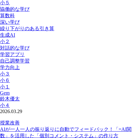
小５
協働的な学び
算数科
深い学び
繰り下がりのある引き算
生成AI
小２
対話的な学び
学習アプリ
自己調整学習
学力向上
小３
小６
小１
Gem
鈴木優太
小４
2026.03.29
授業改善
AIが一人一人の振り返りに自動でフィードバック！「=AI関
数」を活用した「個別コメント・システム」の作り方