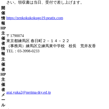
さい。領収書は当日、受付で差し上げます。
開
催
https://zenkokukokugo19.peatix.com
情
報
HP
主
〒1790074
催
東京都練馬区 春日町２－１４－２２
者
（事務局）練馬区立練馬東中学校 校長 荒井友香
情
TEL：03-3998-0233
報
主
催
者
HP
主
催
者
arai.yuka2@nerima-tky.ed.jp
メ
ー
ル