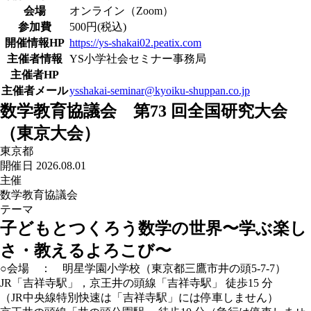
会場
オンライン（Zoom）
参加費
500円(税込)
開催情報HP
https://ys-shakai02.peatix.com
主催者情報
YS小学社会セミナー事務局
主催者HP
主催者メール
ysshakai-seminar@kyoiku-shuppan.co.jp
数学教育協議会 第73 回全国研究大会
（東京大会）
東京都
開催日 2026.08.01
主催
数学教育協議会
テーマ
子どもとつくろう数学の世界〜学ぶ楽し
さ・教えるよろこび〜
○会場 ： 明星学園小学校（東京都三鷹市井の頭5-7-7）
JR「吉祥寺駅」，京王井の頭線「吉祥寺駅」 徒歩15 分
（JR中央線特別快速は「吉祥寺駅」には停車しません）