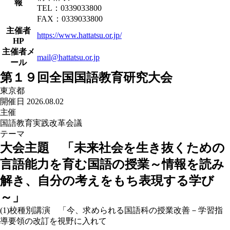
報
TEL：0339033800
FAX：0339033800
主催者
https://www.hattatsu.or.jp/
HP
主催者メ
mail@hattatsu.or.jp
ール
第１９回全国国語教育研究大会
東京都
開催日 2026.08.02
主催
国語教育実践改革会議
テーマ
大会主題 「未来社会を生き抜くための
言語能力を育む国語の授業～情報を読み
解き、自分の考えをもち表現する学び
～」
(1)校種別講演 「今、求められる国語科の授業改善－学習指
導要領の改訂を視野に入れて