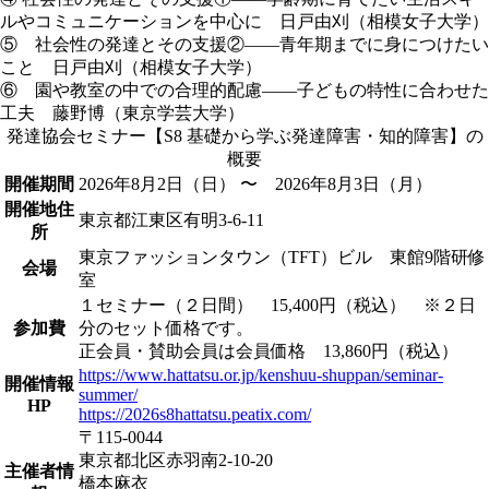
ルやコミュニケーションを中心に 日戸由刈（相模女子大学）
⑤ 社会性の発達とその支援②――青年期までに身につけたい
こと 日戸由刈（相模女子大学）
⑥ 園や教室の中での合理的配慮――子どもの特性に合わせた
工夫 藤野博（東京学芸大学）
発達協会セミナー【S8 基礎から学ぶ発達障害・知的障害】の
概要
開催期間
2026年8月2日（日）
〜 2026年8月3日（月）
開催地住
東京都江東区有明3-6-11
所
東京ファッションタウン（TFT）ビル 東館9階研修
会場
室
１セミナー（２日間） 15,400円（税込） ※２日
参加費
分のセット価格です。
正会員・賛助会員は会員価格 13,860円（税込）
https://www.hattatsu.or.jp/kenshuu-shuppan/seminar-
開催情報
summer/
HP
https://2026s8hattatsu.peatix.com/
〒115-0044
東京都北区赤羽南2-10-20
主催者情
橋本麻衣