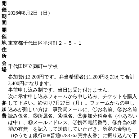
開
催
2026年8月2日（日）
期
間
開
催
地
東京都千代田区平河町２－５－１
住
所
会
千代田区立麹町中学校
場
参加費は2,200円です。弁当希望者は1,200円を加えて合計
3,400円になります。
事前申し込み制です。当日は受け付けません。
次に示す申し込みフォームから申し込み、チケットを購入
参
して下さい。締切り7月27日（月）。フォームからの申し
加
込みが難しい方は、事務局メールに、①お名前、②お名前
費
読み仮名、③所属名、④職名、⑤参加分科会名（小あるい
は中）、⑥メールアドレス、⑦携帯電話番号、⑧弁当の希
望の有無 を記入して送信していただき、所定の金額を
（ゆうちょ銀行008普通6783762荒井友香）に振り込んで下