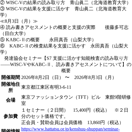
② WISC-Vの結果の読み取り方 青山眞二（北海道教育大学）
③ WISC-Vの結果を支援に活かす 青山眞二（北海道教育大
学）
≪8月3日（月）≫
④ 読み書きアセスメントの概要と支援の実際 後藤多可志
（目白大学）
⑤ KABC-Ⅱの概要 永田真吾（山梨大学）
⑥ KABC-Ⅱの検査結果を支援に活かす 永田真吾（山梨大
学）
発達協会セミナー【S7 支援に活かす知能検査の読み取り方
――WISC-VやKABC-Ⅱ、読み書きアセスメントについて】の
概要
開催期間
2026年8月2日（日）
〜 2026年8月3日（月）
開催地住
東京都江東区有明3-6-11
所
東京ファッションタウン（TFT）ビル 東館9階研修
会場
室
１セミナー（２日間） 15,400円（税込） ※２日
参加費
分のセット価格です。
正会員・賛助会員は会員価格 13,860円（税込）
https://www.hattatsu.or.jp/kenshuu-shuppan/seminar-
開催情報