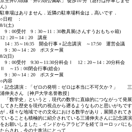
京王井の頭線「井の頭公園駅」 徒歩10 分（急行は停車しませ
ん）
駐車場はありません．近隣の駐車場料金は，高いです．
○日程 ：
8/1(土)
9：00受付 9：30～11：30教具展(さんすうおもちゃ箱)
12：20～14：20 講座
14：35～16:35 開会行事＋記念講演 ～17:50 運営会議
9：30～14：20 ポスター展
8/2(日)
9：00受付 9:30～11:30分科会Ⅰ 12：20～14：20分科会
Ⅱ ～15：00閉会行事(総会)
9：30～14：20 ポスター展
○内容
・記念講演：「ゼロの発明：ゼロは本当に不可欠か？」 三
浦伸夫さん ［神戸大学名誉教授］
「数学史」というと，現代の数学に直線的につながって発展
してきた歴史を現代の視点から遡るようなものと思いがちです
が，様々な地域でその文化における数学があり，展開されてき
ていることも積極的に紹介されている三浦伸夫さんに記念講演
をお願いしました．インドからアラビアを経てヨーロッパにも
たらされ，今の十進法にとって