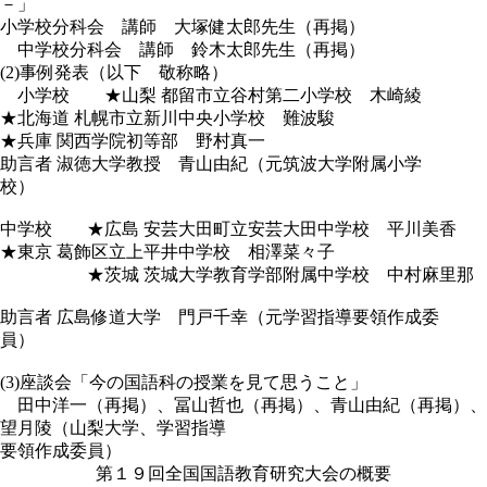
－」
小学校分科会 講師 大塚健太郎先生（再掲）
中学校分科会 講師 鈴木太郎先生（再掲）
(2)事例発表（以下 敬称略）
小学校 ★山梨 都留市立谷村第二小学校 木崎綾
★北海道 札幌市立新川中央小学校 難波駿
★兵庫 関西学院初等部 野村真一
助言者 淑徳大学教授 青山由紀（元筑波大学附属小学
校）
中学校 ★広島 安芸大田町立安芸大田中学校 平川美香
★東京 葛飾区立上平井中学校 相澤菜々子
★茨城 茨城大学教育学部附属中学校 中村麻里那
助言者 広島修道大学 門戸千幸（元学習指導要領作成委
員）
(3)座談会「今の国語科の授業を見て思うこと」
田中洋一（再掲）、冨山哲也（再掲）、青山由紀（再掲）、
望月陵（山梨大学、学習指導
要領作成委員）
第１９回全国国語教育研究大会の概要