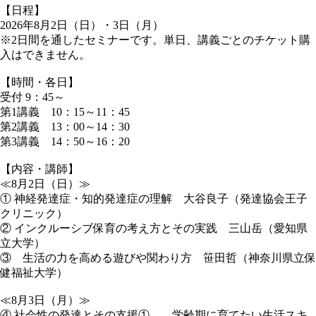
【日程】
2026年8月2日（日）・3日（月）
※2日間を通したセミナーです。単日、講義ごとのチケット購
入はできません。
【時間・各日】
受付 9：45～
第1講義 10：15～11：45
第2講義 13：00～14：30
第3講義 14：50～16：20
【内容・講師】
≪8月2日（日）≫
① 神経発達症・知的発達症の理解 大谷良子（発達協会王子
クリニック）
② インクルーシブ保育の考え方とその実践 三山岳（愛知県
立大学）
③ 生活の力を高める遊びや関わり方 笹田哲（神奈川県立保
健福祉大学）
≪8月3日（月）≫
④ 社会性の発達とその支援①――学齢期に育てたい生活スキ