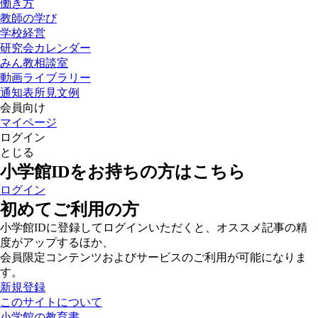
働き方
教師の学び
学校経営
研究会カレンダー
みん教相談室
動画ライブラリー
通知表所見文例
会員向け
マイページ
ログイン
とじる
小学館IDをお持ちの方はこちら
ログイン
初めてご利用の方
小学館IDに登録してログインいただくと、オススメ記事の精
度がアップするほか、
会員限定コンテンツおよびサービスのご利用が可能になりま
す。
新規登録
このサイトについて
小学館の教育書