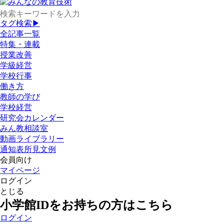
タグ検索▶
全記事一覧
特集・連載
授業改善
学級経営
学校行事
働き方
教師の学び
学校経営
研究会カレンダー
みん教相談室
動画ライブラリー
通知表所見文例
会員向け
マイページ
ログイン
とじる
小学館IDをお持ちの方はこちら
ログイン