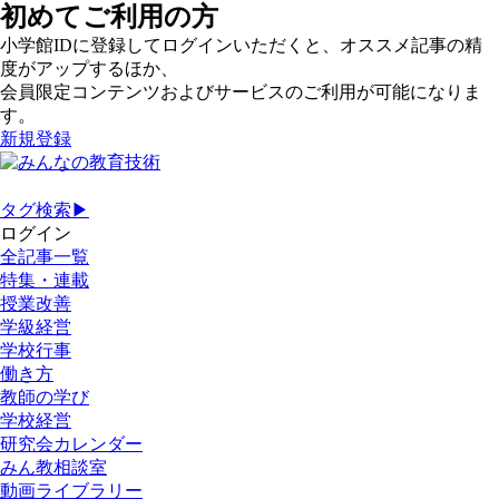
初めてご利用の方
小学館IDに登録してログインいただくと、オススメ記事の精
度がアップするほか、
会員限定コンテンツおよびサービスのご利用が可能になりま
す。
新規登録
タグ検索▶
ログイン
全記事一覧
特集・連載
授業改善
学級経営
学校行事
働き方
教師の学び
学校経営
研究会カレンダー
みん教相談室
動画ライブラリー