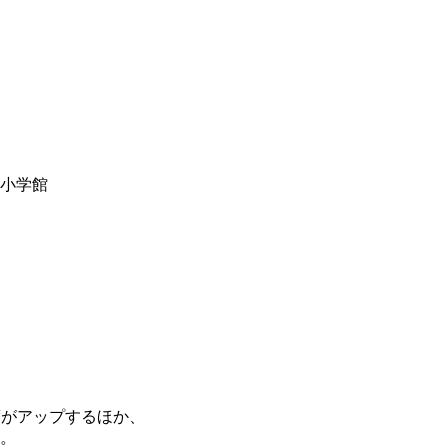
y小学館
度がアップするほか、
。