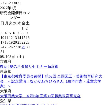
27
28
29
30
31
2027年1月
研究会開催日カレ
ンダー
日
月
火
水
木
金
土
1
2
3
4
5
6
7
8
9
10
11
12
13
14
15
16
17
18
19
20
21
22
23
24
25
26
27
28
29
30
31
08月08日（土）
京都府
復活! 夏のネタ祭りセミナー in京都
東京都
【東京都教育委員会後援】第62回 全国図工・美術教育研究大
会 ＜記念講演：なかがわちひろさん（絵本作家・児童文学
家）＞
大阪府
大阪商業大学 令和8年度第30回起業教育研究会
愛知県