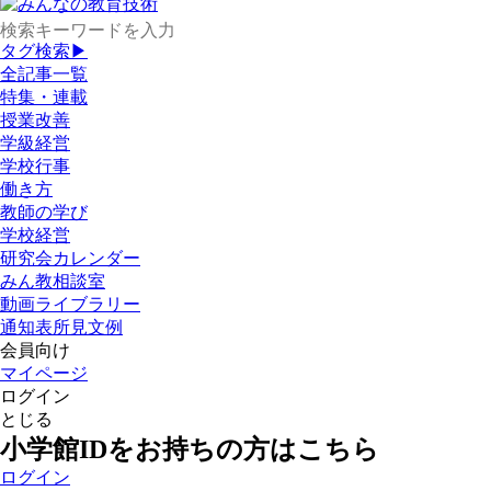
タグ検索▶
全記事一覧
特集・連載
授業改善
学級経営
学校行事
働き方
教師の学び
学校経営
研究会カレンダー
みん教相談室
動画ライブラリー
通知表所見文例
会員向け
マイページ
ログイン
とじる
小学館IDをお持ちの方はこちら
ログイン