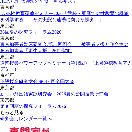
JICA九州 教師海外研修「キルギス」
東京都
JASE性教育研修セミナー2026「学校・家庭での性教育の課題
を科学する ―その実態と連携に向けた探究―」
東京都
36回夏の探究フォーラム2026
東京都
東京加害者臨床研究会:第32回例会――被害者支援と整合性の
ある加害者「更生支援」を目指す.
東京都
道徳授業パワーアップセミナー（第16回）（上廣道徳教育アカ
デミー）
京都府
英語授業研究学会 第 37 回全国大会
東京都
新しい外国語実践研究会 2026夏の公開授業研究会
東京都
第36回夏の探究フォーラム2026
もっと見る
研究会カレンダー一覧へ