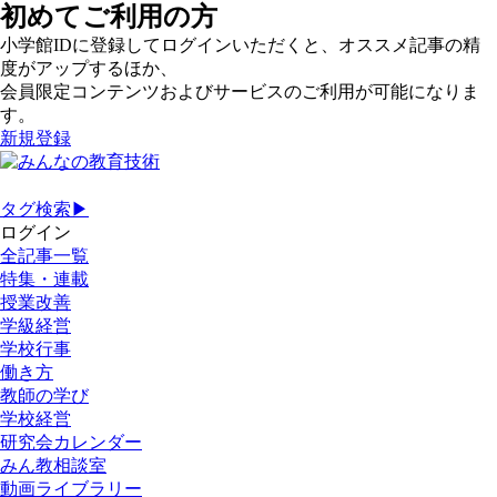
初めてご利用の方
小学館IDに登録してログインいただくと、オススメ記事の精
度がアップするほか、
会員限定コンテンツおよびサービスのご利用が可能になりま
す。
新規登録
タグ検索▶
ログイン
全記事一覧
特集・連載
授業改善
学級経営
学校行事
働き方
教師の学び
学校経営
研究会カレンダー
みん教相談室
動画ライブラリー