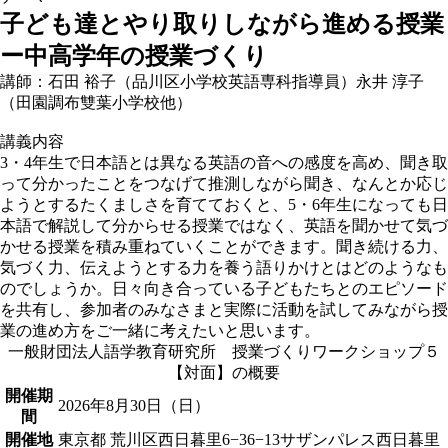
子ども達とやり取りしながら進める授業
ー中高学年の授業づくり
講師：石田 裕子（品川区小学校英語専科指導員）永井 淳子
（田園調布雙葉小学校他）
講義内容
3・4年生で日本語とは異なる英語の音への感度を高め、聞き取
って分かったことをつなげて推測しながら聞き、なんとか応じ
ようとするたくましさを育てておくと、5・6年生になっても日
本語で解説して分からせる授業ではなく、英語を聞かせて気づ
かせる授業を積み重ねていくことができます。聞き続ける力、
気づく力、伝えようとする力を養う語りかけとはどのようなも
のでしょうか。日々向き合っている子どもたちとのエピソード
を共有し、参加者のみなさまと実際に活動を試してみながら授
業の進め方をご一緒に考えたいと思います。
一般財団法人語学教育研究所 授業づくりワークショップ５
【対面】の概要
開催期
2026年8月30日（日）
間
開催地
東京都 荒川区西日暮里6−36−13サザンパレス西日暮里