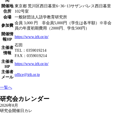
間
開催地
東京都 荒川区西日暮里6−36−13サザンパレス西日暮里
住所
102号室
会場
一般財団法人語学教育研究所
会員 3,000 円 非会員5,000円（学生は各半額）※非会
参加費
員の年度初期費用（2000円、学生500円）
開催情
https://www.irlt.or.jp/
報HP
石田
主催者
TEL：0359019214
情報
FAX：0359019214
主催者
https://www.irlt.or.jp/
HP
主催者
office@irlt.or.jp
メール
一覧へ
研究会カレンダー
2026年8月
研究会開催日カレ