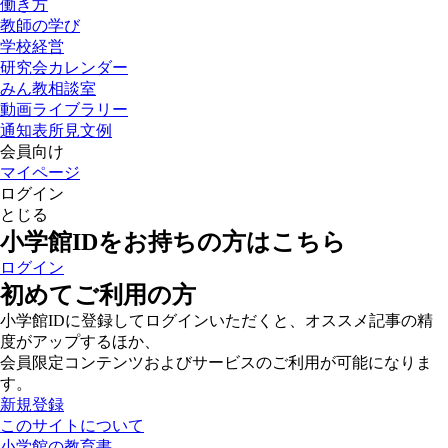
働き方
教師の学び
学校経営
研究会カレンダー
みん教相談室
動画ライブラリー
通知表所見文例
会員向け
マイページ
ログイン
とじる
小学館IDをお持ちの方はこちら
ログイン
初めてご利用の方
小学館IDに登録してログインいただくと、オススメ記事の精
度がアップするほか、
会員限定コンテンツおよびサービスのご利用が可能になりま
す。
新規登録
このサイトについて
小学館の教育書