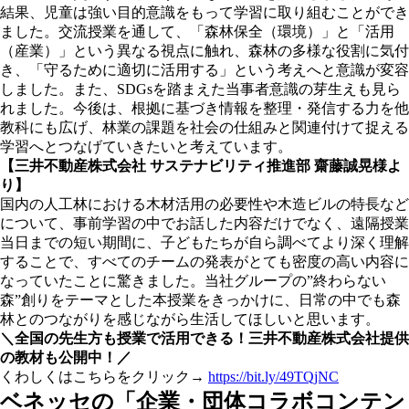
結果、児童は強い目的意識をもって学習に取り組むことができ
ました。交流授業を通して、「森林保全（環境）」と「活用
（産業）」という異なる視点に触れ、森林の多様な役割に気付
き、「守るために適切に活用する」という考えへと意識が変容
しました。また、SDGsを踏まえた当事者意識の芽生えも見ら
れました。今後は、根拠に基づき情報を整理・発信する力を他
教科にも広げ、林業の課題を社会の仕組みと関連付けて捉える
学習へとつなげていきたいと考えています。
【三井不動産株式会社 サステナビリティ推進部 齋藤誠晃様よ
り】
国内の人工林における木材活用の必要性や木造ビルの特長など
について、事前学習の中でお話した内容だけでなく、遠隔授業
当日までの短い期間に、子どもたちが自ら調べてより深く理解
することで、すべてのチームの発表がとても密度の高い内容に
なっていたことに驚きました。当社グループの”終わらない
森”創りをテーマとした本授業をきっかけに、日常の中でも森
林とのつながりを感じながら生活してほしいと思います。
＼全国の先生方も授業で活用できる！三井不動産株式会社提供
の教材も公開中！／
くわしくはこちらをクリック→
https://bit.ly/49TQjNC
ベネッセの「企業・団体コラボコンテン