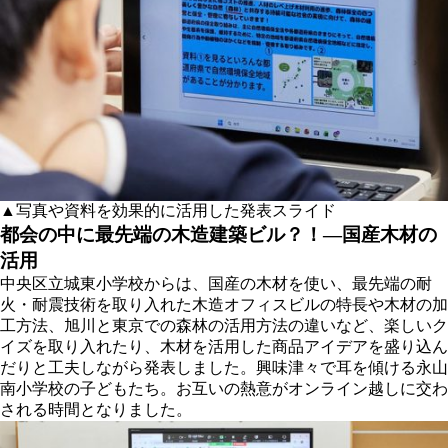
▲写真や資料を効果的に活用した発表スライド
都会の中に最先端の木造建築ビル？！―国産木材の
活用
中央区立城東小学校からは、国産の木材を使い、最先端の耐
火・耐震技術を取り入れた木造オフィスビルの特長や木材の加
工方法、旭川と東京での森林の活用方法の違いなど、楽しいク
イズを取り入れたり、木材を活用した商品アイデアを盛り込ん
だりと工夫しながら発表しました。興味津々で耳を傾ける永山
南小学校の子どもたち。お互いの熱意がオンライン越しに交わ
される時間となりました。