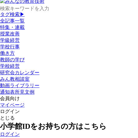
タグ検索▶
全記事一覧
特集・連載
授業改善
学級経営
学校行事
働き方
教師の学び
学校経営
研究会カレンダー
みん教相談室
動画ライブラリー
通知表所見文例
会員向け
マイページ
ログイン
とじる
小学館IDをお持ちの方はこちら
ログイン