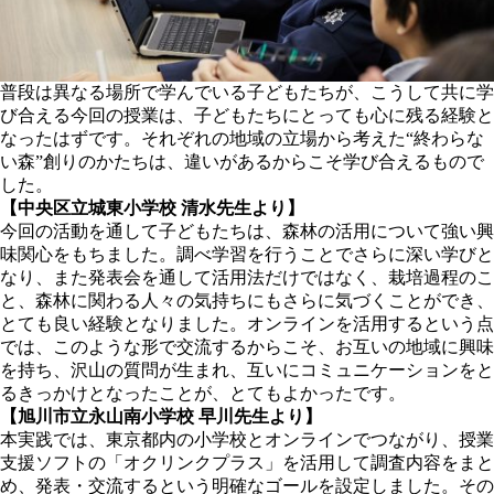
普段は異なる場所で学んでいる子どもたちが、こうして共に学
び合える今回の授業は、子どもたちにとっても心に残る経験と
なったはずです。それぞれの地域の立場から考えた“終わらな
い森”創りのかたちは、違いがあるからこそ学び合えるもので
した。
【中央区立城東小学校 清水先生より】
今回の活動を通して子どもたちは、森林の活用について強い興
味関心をもちました。調べ学習を行うことでさらに深い学びと
なり、また発表会を通して活用法だけではなく、栽培過程のこ
と、森林に関わる人々の気持ちにもさらに気づくことができ、
とても良い経験となりました。オンラインを活用するという点
では、このような形で交流するからこそ、お互いの地域に興味
を持ち、沢山の質問が生まれ、互いにコミュニケーションをと
るきっかけとなったことが、とてもよかったです。
【旭川市立永山南小学校 早川先生より】
本実践では、東京都内の小学校とオンラインでつながり、授業
支援ソフトの「オクリンクプラス」を活用して調査内容をまと
め、発表・交流するという明確なゴールを設定しました。その