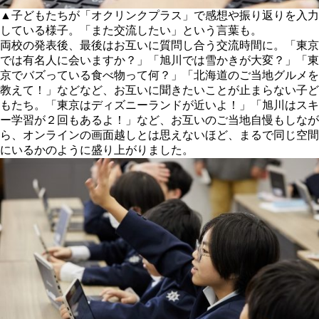
▲子どもたちが「オクリンクプラス」で感想や振り返りを入力
している様子。「また交流したい」という言葉も。
両校の発表後、最後はお互いに質問し合う交流時間に。「東京
では有名人に会いますか？」「旭川では雪かきが大変？」「東
京でバズっている食べ物って何？」「北海道のご当地グルメを
教えて！」などなど、お互いに聞きたいことが止まらない子ど
もたち。「東京はディズニーランドが近いよ！」「旭川はスキ
ー学習が２回もあるよ！」など、お互いのご当地自慢もしなが
ら、オンラインの画面越しとは思えないほど、まるで同じ空間
にいるかのように盛り上がりました。