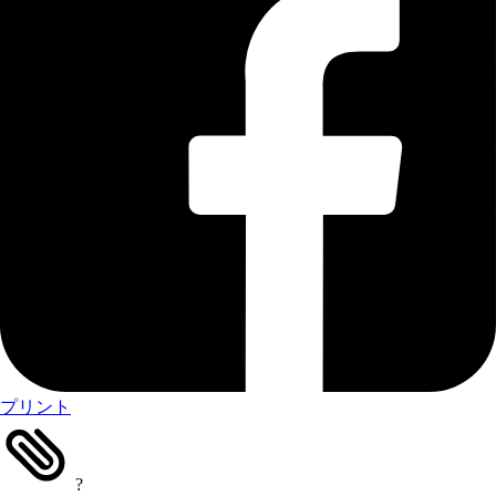
プリント
?