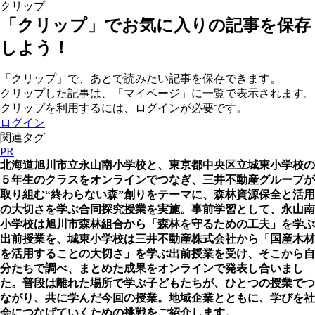
クリップ
「クリップ」でお気に入りの記事を保存
しよう！
「クリップ」で、あとで読みたい記事を保存できます。
クリップした記事は、「マイページ」に一覧で表示されます。
クリップを利用するには、ログインが必要です。
ログイン
関連タグ
PR
北海道旭川市立永山南小学校と、東京都中央区立城東小学校の
５年生のクラスをオンラインでつなぎ、三井不動産グループが
取り組む“終わらない森”創りをテーマに、森林資源保全と活用
の大切さを学ぶ合同探究授業を実施。事前学習として、永山南
小学校は旭川市森林組合から「森林を守るための工夫」を学ぶ
出前授業を、城東小学校は三井不動産株式会社から「国産木材
を活用することの大切さ」を学ぶ出前授業を受け、そこから自
分たちで調べ、まとめた成果をオンラインで発表し合いまし
た。普段は離れた場所で学ぶ子どもたちが、ひとつの授業でつ
ながり、共に学んだ今回の授業。地域企業とともに、学びを社
会につなげていくための挑戦をご紹介します。