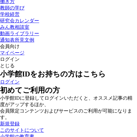
働き方
教師の学び
学校経営
研究会カレンダー
みん教相談室
動画ライブラリー
通知表所見文例
会員向け
マイページ
ログイン
とじる
小学館IDをお持ちの方はこちら
ログイン
初めてご利用の方
小学館IDに登録してログインいただくと、オススメ記事の精
度がアップするほか、
会員限定コンテンツおよびサービスのご利用が可能になりま
す。
新規登録
このサイトについて
小学館の教育書