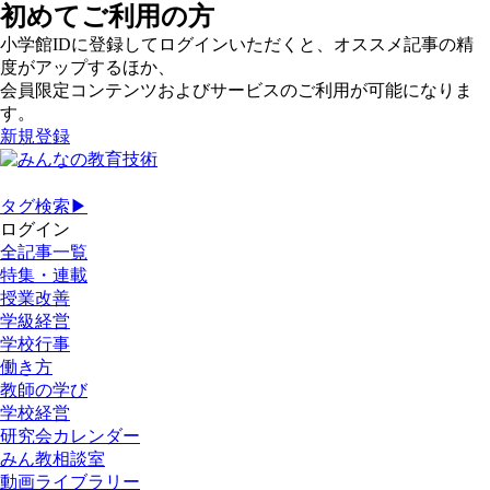
初めてご利用の方
小学館IDに登録してログインいただくと、オススメ記事の精
度がアップするほか、
会員限定コンテンツおよびサービスのご利用が可能になりま
す。
新規登録
タグ検索▶
ログイン
全記事一覧
特集・連載
授業改善
学級経営
学校行事
働き方
教師の学び
学校経営
研究会カレンダー
みん教相談室
動画ライブラリー