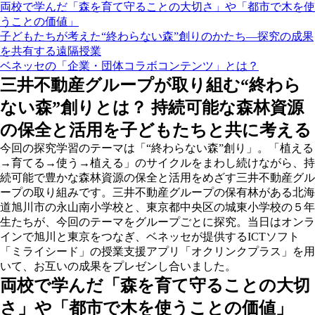
両校で学んだ「森を育て守ることの大切さ」や「都市で木を使
うことの価値」
子どもたちが考えた“終わらない森”創りのかたち―探究の成果
を共有する遠隔授業
ベネッセの「企業・団体コラボコンテンツ」とは？
三井不動産グループが取り組む“終わら
ない森”創りとは？ 持続可能な森林資源
の保全と活用を子どもたちと共に考える
今回の探究学習のテーマは「“終わらない森”創り」。「植える
→育てる→使う→植える」のサイクルをまわし続けながら、持
続可能で豊かな森林資源の保全と活用をめざす三井不動産グル
ープの取り組みです。三井不動産グループの保有林がある北海
道旭川市の永山南小学校と、東京都中央区の城東小学校の５年
生たちが、今回のテーマをグループごとに探究。当日はオンラ
インで旭川と東京をつなぎ、ベネッセが提供するICTソフト
「ミライシード」の授業支援アプリ「オクリンクプラス」を用
いて、お互いの成果をプレゼンし合いました。
両校で学んだ「森を育て守ることの大切
さ」や「都市で木を使うことの価値」