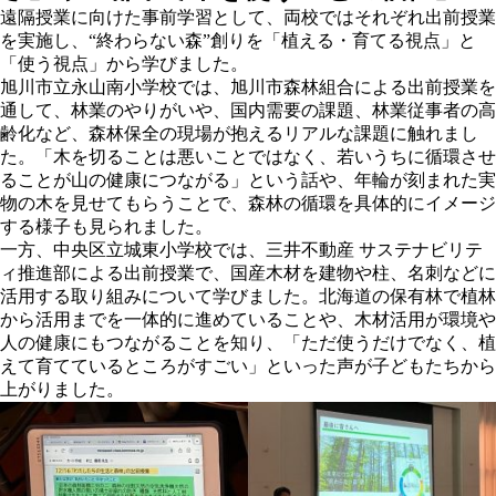
遠隔授業に向けた事前学習として、両校ではそれぞれ出前授業
を実施し、“終わらない森”創りを「植える・育てる視点」と
「使う視点」から学びました。
旭川市立永山南小学校では、旭川市森林組合による出前授業を
通して、林業のやりがいや、国内需要の課題、林業従事者の高
齢化など、森林保全の現場が抱えるリアルな課題に触れまし
た。「木を切ることは悪いことではなく、若いうちに循環させ
ることが山の健康につながる」という話や、年輪が刻まれた実
物の木を見せてもらうことで、森林の循環を具体的にイメージ
する様子も見られました。
一方、中央区立城東小学校では、三井不動産 サステナビリテ
ィ推進部による出前授業で、国産木材を建物や柱、名刺などに
活用する取り組みについて学びました。北海道の保有林で植林
から活用までを一体的に進めていることや、木材活用が環境や
人の健康にもつながることを知り、「ただ使うだけでなく、植
えて育てているところがすごい」といった声が子どもたちから
上がりました。