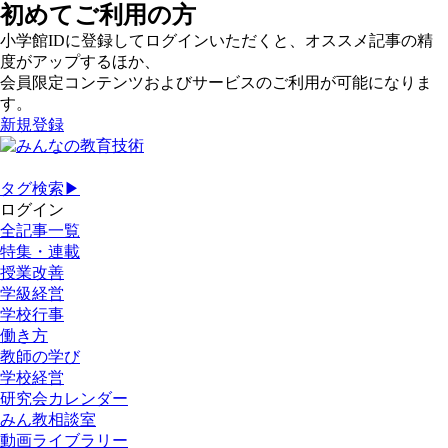
初めてご利用の方
小学館IDに登録してログインいただくと、オススメ記事の精
度がアップするほか、
会員限定コンテンツおよびサービスのご利用が可能になりま
す。
新規登録
タグ検索▶
ログイン
全記事一覧
特集・連載
授業改善
学級経営
学校行事
働き方
教師の学び
学校経営
研究会カレンダー
みん教相談室
動画ライブラリー