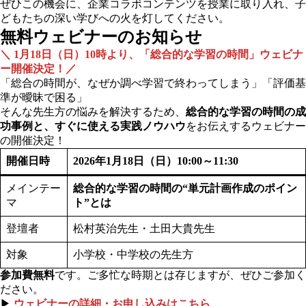
ぜひこの機会に、企業コラボコンテンツを授業に取り入れ、子
どもたちの深い学びへの火を灯してください。
無料ウェビナーのお知らせ
＼ 1月18日（日）10時より、「総合的な学習の時間」ウェビナ
ー開催決定！／
「総合の時間が、なぜか調べ学習で終わってしまう」「評価基
準が曖昧で困る」
そんな先生方の悩みを解決するため、
総合的な学習の時間の成
功事例と、すぐに使える実践ノウハウ
をお伝えするウェビナー
の開催決定！
開催日時
2026
年1月18日（日）10:00～11:30
メインテー
総合的な学習の時間の“単元計画作成のポイン
マ
ト”とは
登壇者
松村英治先生・土田大貴先生
対象
小学校・中学校の先生方
参加費無料
です。ご多忙な時期とは存じますが、ぜひご参加く
ださい。
▶
ウェビナーの詳細・お申し込みはこちら