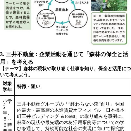
3.
三井不動産：企業活動を通じて「森林の保全と活
用」を考える
【テーマ】森林の現状や取り巻く仕事を知り、保全と活用につ
いて考えよう。
対象
特徴・狙い
学年
小学
三井不動産グループの「”終わらない森”創り」や国
5
内最大・最高層の木造賃貸オフィスビル「日本橋本
年、
町三井ビルディング ＆forest」の取り組みを事例に、
５～
林業の現状や最先端の木材活用事例等についての学
６時
びを通して、持続可能な社会の実現に向けて探究的