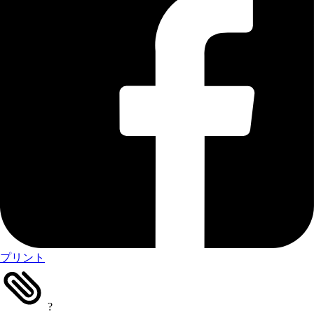
プリント
?