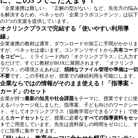
に、この3つでこたえます！
「企業連携は難しい」「正解の型がない」など、先生方の悩み
を解決するため、ベネッセの「企業コラボコンテンツ」は以下
の3つの支援を提供しています。
オクリンクプラスで完結する「使いやすい利用導
線」
企業連携の教材は通常、ダウンロードや加工に手間がかかりま
すが、ベネッセは違います。コンテンツサイトから
共有コード
をコピー
し、ミライシード内の「オクリンクプラス」に入力す
るだけで、すぐに教材がBOXに展開されます。「オクリンク
プラス」の環境さえあれば、
煩雑なファイル管理や準備は一切
不要
です。この手軽さが、授業での継続利用を可能にします。
企業ならではの情報がそのまま使える！「指導案・
カード」のセット
企業が持つ
最新の知見や社会課題
をテーマに、授業ですぐに使
えるパッケージ化しました。指導案、子ども向けのワークシー
ト、そしてオクリンクプラス（協働学習ができるソフト）で使
える
カードセット
など、授業に必要な
すべての指導資料をセッ
ト
でご用意しています。先生は資料探しの時間をゼロにし、す
ぐに指導に集中できます。