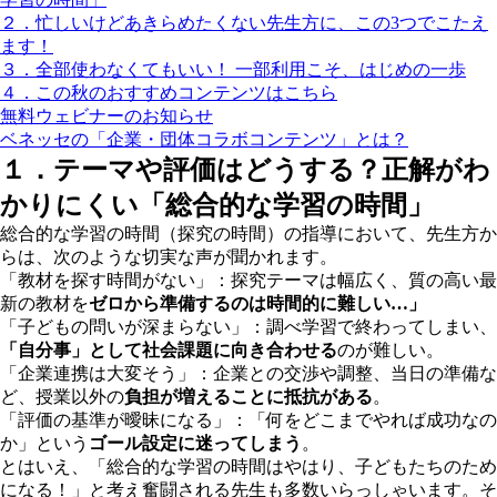
２．忙しいけどあきらめたくない先生方に、この3つでこたえ
ます！
３．全部使わなくてもいい！ 一部利用こそ、はじめの一歩
４．この秋のおすすめコンテンツはこちら
無料ウェビナーのお知らせ
ベネッセの「企業・団体コラボコンテンツ」とは？
１．テーマや評価はどうする？正解がわ
かりにくい「総合的な学習の時間」
総合的な学習の時間（探究の時間）の指導において、先生方か
らは、次のような切実な声が聞かれます。
「教材を探す時間がない」：探究テーマは幅広く、質の高い最
新の教材を
ゼロから準備するのは時間的に難しい…」
「子どもの問いが深まらない」：調べ学習で終わってしまい、
「自分事」として社会課題に向き合わせる
のが難しい。
「企業連携は大変そう」：企業との交渉や調整、当日の準備な
ど、授業以外の
負担が増えることに抵抗がある
。
「評価の基準が曖昧になる」：「何をどこまでやれば成功なの
か」という
ゴール設定に迷ってしまう
。
とはいえ、「総合的な学習の時間はやはり、子どもたちのため
になる！」と考え奮闘される先生も多数いらっしゃいます。そ