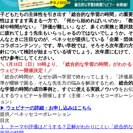
子どもたちの主体性を引き出す「総合的な学習の時間」の重要
性はますます高まる一方で、「何から始めればいいのか」「教
材や時間がない」「評価が難しい」など、多くの実務と選択肢
に疲れてしまう先生もいらっしゃるのではないでしょうか。そ
んなときに注目なのが、ベネッセが提供している「企業・団体
コラボコンテンツ」です。早い学校では、そろそろ次年度の方
針について検討が始まっている頃でしょう。次年度にむけて、
ぜひ参考にしてください。
＼ 1月18日（日）10時より、「総合的な学習の時間」がわかる
ウェビナー開催決定！／
「総合の時間が、なぜか調べ学習で終わってしまう」「評価基
準が曖昧で困る」そんな先生方の悩みを解決するため、
総合的
な学習の時間の成功事例と、すぐに使える実践ノウハウ
をお伝
えするウェビナーを開催します（主催：ベネッセコーポレーシ
ョン）
▶
ウェビナーの詳細・お申し込みはこちら
提供／ベネッセコーポレーション
目次
１．テーマや評価はどうする？正解がわかりにくい「総合的な
学習の時間」