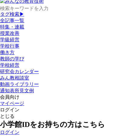
タグ検索▶
全記事一覧
特集・連載
授業改善
学級経営
学校行事
働き方
教師の学び
学校経営
研究会カレンダー
みん教相談室
動画ライブラリー
通知表所見文例
会員向け
マイページ
ログイン
とじる
小学館IDをお持ちの方はこちら
ログイン