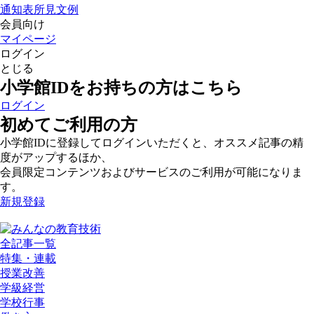
通知表所見文例
会員向け
マイページ
ログイン
とじる
小学館IDをお持ちの方はこちら
ログイン
初めてご利用の方
小学館IDに登録してログインいただくと、オススメ記事の精
度がアップするほか、
会員限定コンテンツおよびサービスのご利用が可能になりま
す。
新規登録
全記事一覧
特集・連載
授業改善
学級経営
学校行事