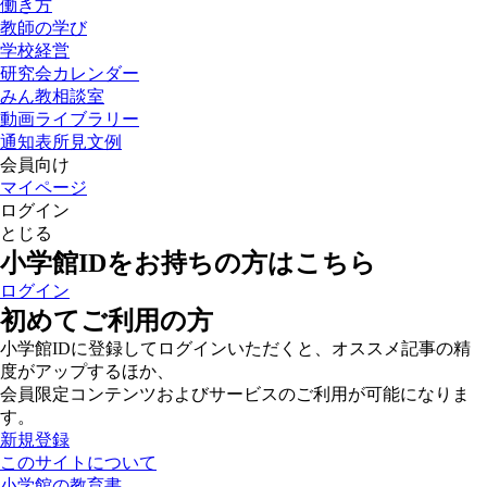
働き方
教師の学び
学校経営
研究会カレンダー
みん教相談室
動画ライブラリー
通知表所見文例
会員向け
マイページ
ログイン
とじる
小学館IDをお持ちの方はこちら
ログイン
初めてご利用の方
小学館IDに登録してログインいただくと、オススメ記事の精
度がアップするほか、
会員限定コンテンツおよびサービスのご利用が可能になりま
す。
新規登録
このサイトについて
小学館の教育書