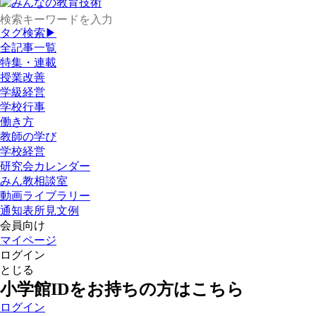
タグ検索▶
全記事一覧
特集・連載
授業改善
学級経営
学校行事
働き方
教師の学び
学校経営
研究会カレンダー
みん教相談室
動画ライブラリー
通知表所見文例
会員向け
マイページ
ログイン
とじる
小学館IDをお持ちの方はこちら
ログイン