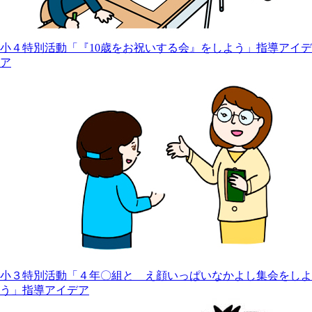
小４特別活動「『10歳をお祝いする会』をしよう」指導アイデ
ア
小３特別活動「４年〇組と え顔いっぱいなかよし集会をしよ
う」指導アイデア