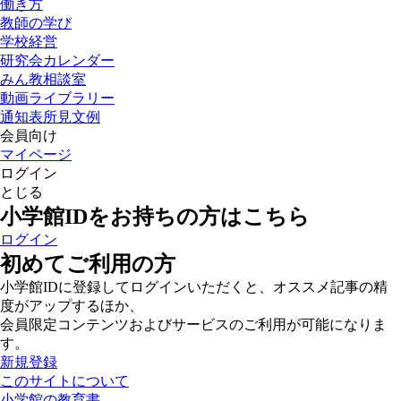
働き方
教師の学び
学校経営
研究会カレンダー
みん教相談室
動画ライブラリー
通知表所見文例
会員向け
マイページ
ログイン
とじる
小学館IDをお持ちの方はこちら
ログイン
初めてご利用の方
小学館IDに登録してログインいただくと、オススメ記事の精
度がアップするほか、
会員限定コンテンツおよびサービスのご利用が可能になりま
す。
新規登録
このサイトについて
小学館の教育書