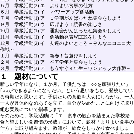
５月 学級活動(2) エ よりよい食事の仕方
６月 学級活動(3) イ パワーアップ係活動
７月 学級活動(1) ア １学期がんばったね集会をしよう
９月 学級活動(3) ウ 広げよう！読書の楽しさ
10月 学級活動(1) ア 運動会がんばったね集会をしよう
11月 学級活動(1) イ 係活動発表WEEKをしよう
12月 学級活動(2) イ 友達のよいところ～みんなニコニコ大
作戦～
１月 学級活動(1) ア 新春！昔遊びをしよう
２月 学級活動(1) ア ペア学年と集会をしよう
３月 学級活動(3) ア もうすぐ４年生～ワンアップ大作戦～
１ 題材について
新しい学年になり、１か月。子供たちは「○○を頑張りたい」
｢○○ができるようになりたい」という思いをもち、登校してい
る時期だと思います。子供たちの意欲を大切にしながら、一人
一人が具体的なめあてを立て、自分が決めたことに向けて取り
組む実践について指導します。
そのために、学級活動(2)「エ 食事の観点を踏まえた学校給
食と望ましい食習慣の形成」において、題材「よりよい食事の
仕方」に取り組みます。教師が「給食をしっかり食べましょ