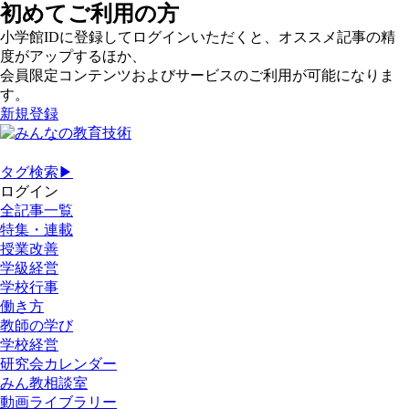
初めてご利用の方
小学館IDに登録してログインいただくと、オススメ記事の精
度がアップするほか、
会員限定コンテンツおよびサービスのご利用が可能になりま
す。
新規登録
タグ検索▶
ログイン
全記事一覧
特集・連載
授業改善
学級経営
学校行事
働き方
教師の学び
学校経営
研究会カレンダー
みん教相談室
動画ライブラリー