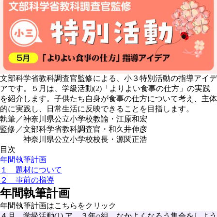
文部科学省教科調査官監修による、小３特別活動の指導アイデ
アです。５月は、学級活動(2)「よりよい食事の仕方」の実践
を紹介します。子供たち自身が食事の仕方について考え、主体
的に実践し、日常生活に反映できることを目指します。
執筆／神奈川県公立小学校教諭・江原和宏
監修／文部科学省教科調査官・和久井伸彦
神奈川県公立小学校校長・源関正浩
目次
年間執筆計画
１ 題材について
２ 事前の指導
年間執筆計画
年間執筆計画はこちらをクリック
４月 学級活動(1) ア ３年○組 なかよくなろう集会をしよう