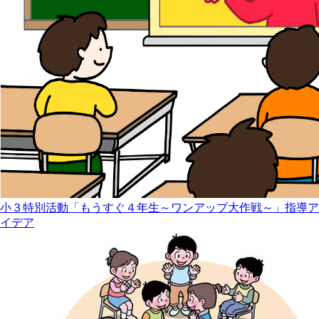
小３特別活動「もうすぐ４年生～ワンアップ大作戦～」指導ア
イデア