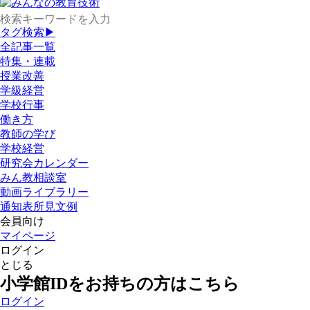
タグ検索▶
全記事一覧
特集・連載
授業改善
学級経営
学校行事
働き方
教師の学び
学校経営
研究会カレンダー
みん教相談室
動画ライブラリー
通知表所見文例
会員向け
マイページ
ログイン
とじる
小学館IDをお持ちの方はこちら
ログイン