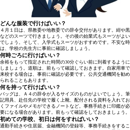
どんな服装で行けばいい？
４月１日は、県教委や地教委での辞令交付があります。
紺や黒
などのスーツ
で行きましょう。その後の始業式もスーツがよい
でしょう。そして、入学式もスーツがおすすめです。不安な時
は、学校の先生方に事前に確認しましょう。
何時ごろに行けばいい？
余裕をもって指定された時間の30分ぐらい前に到着するように
しましょう。道順は、前もって確認しておきます。自家用車で
来校する場合は、事前に確認が必要です。公共交通機関を勧め
られることもあります。
何を持って行けばいい？
バッグは、Ａ４の辞令が入るサイズ
のものがよいでしょう。筆
記用具、赴任先の学校で履く上靴、配付される資料を入れてお
くファイルやメモができるノートなど。事務手続きに印鑑が必
要になる場合があります。前もって確認をしておきましょう。
初めての学校、初日は何をすればいい？
通勤手続きや住居届、金融機関の登録等、事務手続きをするこ