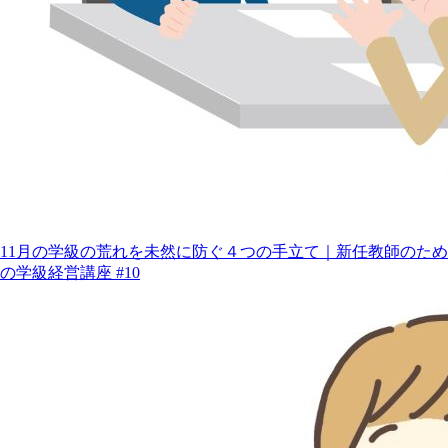
11月の学級の荒れを未然に防ぐ４つの手立て｜新任教師のため
の学級経営講座 #10