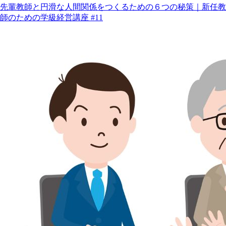
先輩教師と円滑な人間関係をつくるための６つの秘策｜新任教
師のための学級経営講座 #11