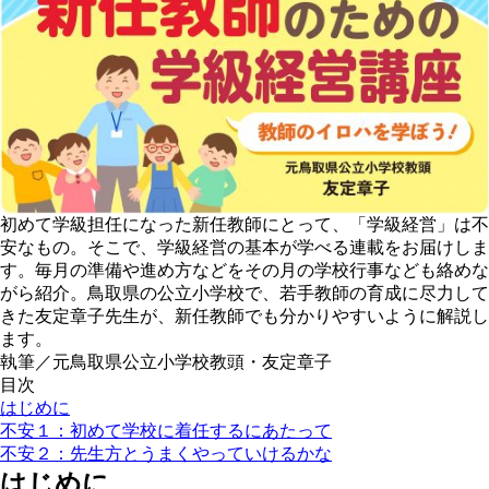
初めて学級担任になった新任教師にとって、「学級経営」は不
安なもの。そこで、学級経営の基本が学べる連載をお届けしま
す。毎月の準備や進め方などをその月の学校行事なども絡めな
がら紹介。鳥取県の公立小学校で、若手教師の育成に尽力して
きた友定章子先生が、新任教師でも分かりやすいように解説し
ます。
執筆／元鳥取県公立小学校教頭・友定章子
目次
はじめに
不安１：初めて学校に着任するにあたって
不安２：先生方とうまくやっていけるかな
はじめに