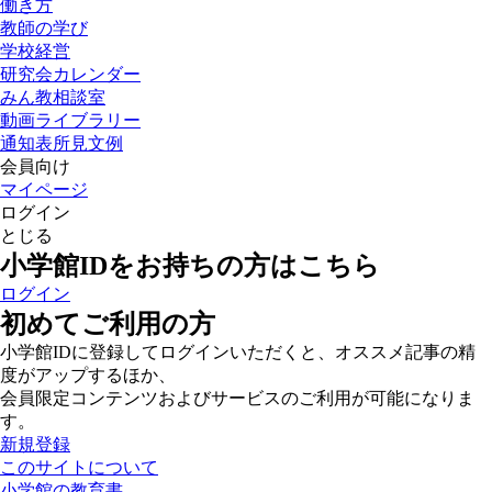
働き方
教師の学び
学校経営
研究会カレンダー
みん教相談室
動画ライブラリー
通知表所見文例
会員向け
マイページ
ログイン
とじる
小学館IDをお持ちの方はこちら
ログイン
初めてご利用の方
小学館IDに登録してログインいただくと、オススメ記事の精
度がアップするほか、
会員限定コンテンツおよびサービスのご利用が可能になりま
す。
新規登録
このサイトについて
小学館の教育書