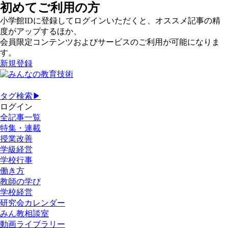
初めてご利用の方
小学館IDに登録してログインいただくと、オススメ記事の精
度がアップするほか、
会員限定コンテンツおよびサービスのご利用が可能になりま
す。
新規登録
タグ検索▶
ログイン
全記事一覧
特集・連載
授業改善
学級経営
学校行事
働き方
教師の学び
学校経営
研究会カレンダー
みん教相談室
動画ライブラリー