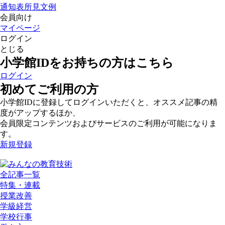
通知表所見文例
会員向け
マイページ
ログイン
とじる
小学館IDをお持ちの方はこちら
ログイン
初めてご利用の方
小学館IDに登録してログインいただくと、オススメ記事の精
度がアップするほか、
会員限定コンテンツおよびサービスのご利用が可能になりま
す。
新規登録
全記事一覧
特集・連載
授業改善
学級経営
学校行事