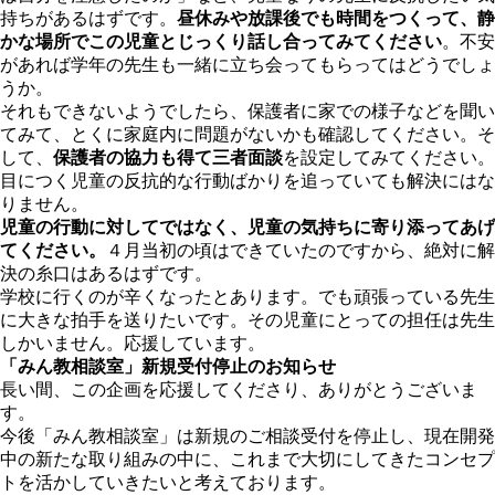
持ちがあるはずです。
昼休みや放課後でも時間をつくって、静
かな場所でこの児童とじっくり話し合ってみてください
。不安
があれば学年の先生も一緒に立ち会ってもらってはどうでしょ
うか。
それもできないようでしたら、保護者に家での様子などを聞い
てみて、とくに家庭内に問題がないかも確認してください。そ
して、
保護者の協力も得て三者面談
を設定してみてください。
目につく児童の反抗的な行動ばかりを追っていても解決にはな
りません。
児童の行動に対してではなく、児童の気持ちに寄り添ってあげ
てください。
４月当初の頃はできていたのですから、絶対に解
決の糸口はあるはずです。
学校に行くのが辛くなったとあります。でも頑張っている先生
に大きな拍手を送りたいです。その児童にとっての担任は先生
しかいません。応援しています。
「みん教相談室」新規受付停止のお知らせ
長い間、この企画を応援してくださり、ありがとうございま
す。
今後「みん教相談室」は新規のご相談受付を停止し、現在開発
中の新たな取り組みの中に、これまで大切にしてきたコンセプ
トを活かしていきたいと考えております。