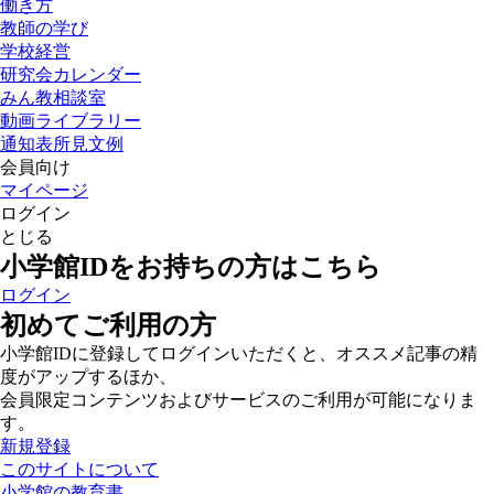
働き方
教師の学び
学校経営
研究会カレンダー
みん教相談室
動画ライブラリー
通知表所見文例
会員向け
マイページ
ログイン
とじる
小学館IDをお持ちの方はこちら
ログイン
初めてご利用の方
小学館IDに登録してログインいただくと、オススメ記事の精
度がアップするほか、
会員限定コンテンツおよびサービスのご利用が可能になりま
す。
新規登録
このサイトについて
小学館の教育書