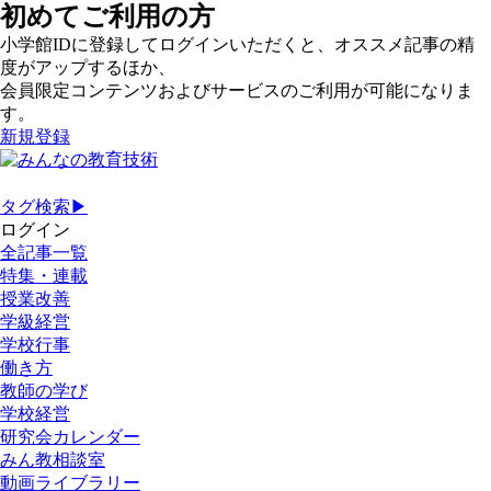
初めてご利用の方
小学館IDに登録してログインいただくと、オススメ記事の精
度がアップするほか、
会員限定コンテンツおよびサービスのご利用が可能になりま
す。
新規登録
タグ検索▶
ログイン
全記事一覧
特集・連載
授業改善
学級経営
学校行事
働き方
教師の学び
学校経営
研究会カレンダー
みん教相談室
動画ライブラリー