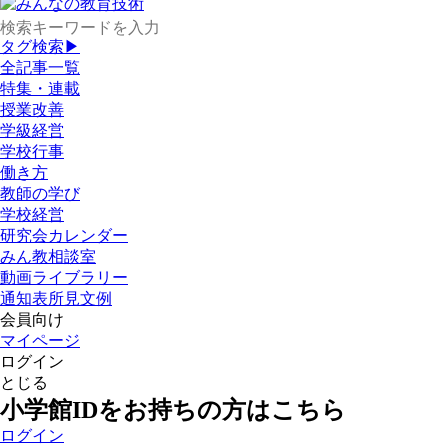
タグ検索▶
全記事一覧
特集・連載
授業改善
学級経営
学校行事
働き方
教師の学び
学校経営
研究会カレンダー
みん教相談室
動画ライブラリー
通知表所見文例
会員向け
マイページ
ログイン
とじる
小学館IDをお持ちの方はこちら
ログイン