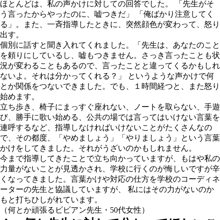
ほとんどは、私の声かけに対しての回答でした。 「先生がそ
う言ったからやったのに、嘘つきだ」 「俺ばかり注意してく
る」。また、一斉指導したときに、突然顔色が変わって、怒り
出す。
個別に話すと聞き入れてくれました。「先生は、あなたのこと
を頼りにしているし、嘘もつきません。さっき言ったことも状
況が変わることもあるので、言ったことと違ってくるかもしれ
ないよ。それは分かってくれる？」 というような声かけで何
とか関係をつないできました。でも、１時間経つと、また怒り
始めます。
立ち歩き、椅子にまっすぐ座れない、ノートを取らない、手遊
び、勝手に歌い始める、公共の場では言ってはいけない言葉を
連呼するなど、指導しなければいけないことがたくさんなの
で、その都度、「やめましょう」「やりましょう」という言葉
かけをしてきました。それがうざいのかもしれません。
今まで指導してきたことで立ち向かっていますが、もはや私の
力量がないことが見透かされ、学校に行くのが悔しいですが辛
くなってきました。言葉かけや対応の仕方を学校のコーディネ
ーターの先生と協議していますが、 私にはその力がないのか
もと打ちひしがれています。
（何とか頑張るビビアン先生・50代女性）