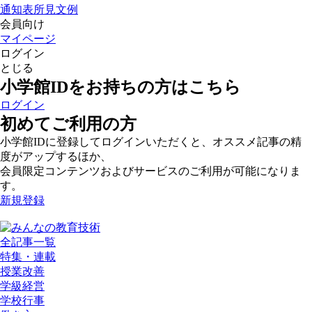
通知表所見文例
会員向け
マイページ
ログイン
とじる
小学館IDをお持ちの方はこちら
ログイン
初めてご利用の方
小学館IDに登録してログインいただくと、オススメ記事の精
度がアップするほか、
会員限定コンテンツおよびサービスのご利用が可能になりま
す。
新規登録
全記事一覧
特集・連載
授業改善
学級経営
学校行事