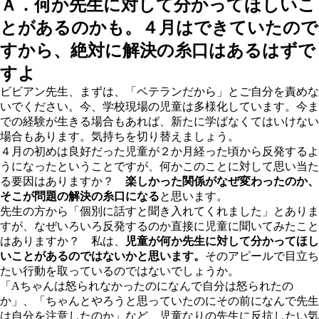
Ａ．何か先生に対して分かってほしいこ
とがあるのかも。４月はできていたので
すから、絶対に解決の糸口はあるはずで
すよ
ビビアン先生、まずは、「ベテランだから」とご自分を責めな
いでください。今、学校現場の児童は多様化しています。今ま
での経験が生きる場合もあれば、新たに学ばなくてはいけない
場合もあります。気持ちを切り替えましょう。
４月の初めは良好だった児童が２か月経った頃から反発するよ
うになったということですが、何かこのことに対して思い当た
る要因はありますか？
楽しかった関係がなぜ変わったのか、
そこが問題の解決の糸口になる
と思います。
先生の方から「個別に話すと聞き入れてくれました」とありま
すが、なぜいろいろ反発するのか直接に児童に聞いてみたこと
はありますか？ 私は、
児童が何か先生に対して分かってほし
いことがあるのではないかと思います。
そのアピールで目立ち
たい行動を取っているのではないでしょうか。
「Aちゃんは怒られなかったのになんで自分は怒られたの
か」、「ちゃんとやろうと思っていたのにその前になんで先生
は自分を注意したのか」など、児童なりの先生に反抗したい気