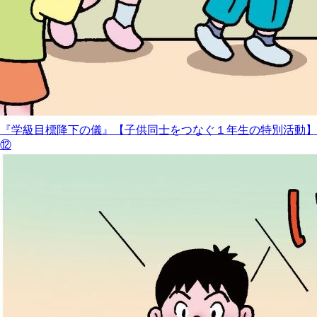
『学級目標降下の儀』【子供同士をつなぐ１年生の特別活動】
⑫