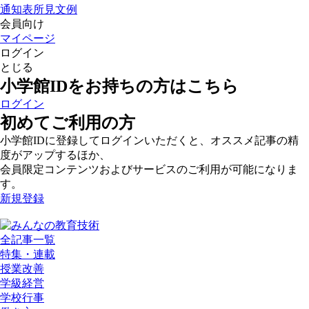
通知表所見文例
会員向け
マイページ
ログイン
とじる
小学館IDをお持ちの方はこちら
ログイン
初めてご利用の方
小学館IDに登録してログインいただくと、オススメ記事の精
度がアップするほか、
会員限定コンテンツおよびサービスのご利用が可能になりま
す。
新規登録
全記事一覧
特集・連載
授業改善
学級経営
学校行事