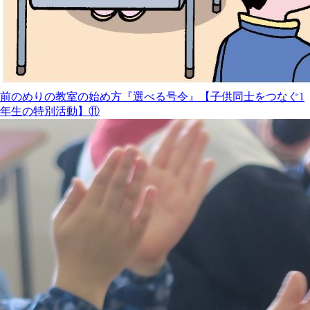
前のめりの教室の始め方『選べる号令』【子供同士をつなぐ1
年生の特別活動】⑪