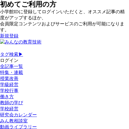
初めてご利用の方
小学館IDに登録してログインいただくと、オススメ記事の精
度がアップするほか、
会員限定コンテンツおよびサービスのご利用が可能になりま
す。
新規登録
タグ検索▶
ログイン
全記事一覧
特集・連載
授業改善
学級経営
学校行事
働き方
教師の学び
学校経営
研究会カレンダー
みん教相談室
動画ライブラリー