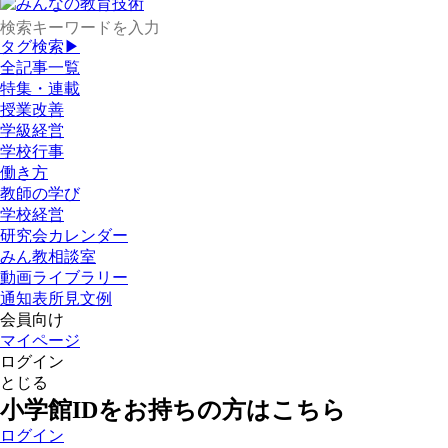
タグ検索▶
全記事一覧
特集・連載
授業改善
学級経営
学校行事
働き方
教師の学び
学校経営
研究会カレンダー
みん教相談室
動画ライブラリー
通知表所見文例
会員向け
マイページ
ログイン
とじる
小学館IDをお持ちの方はこちら
ログイン