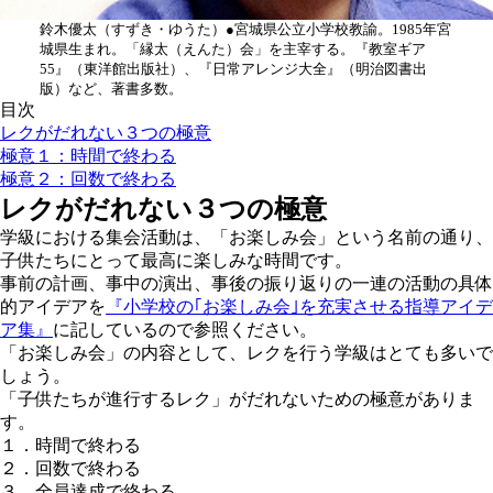
鈴木優太
（すずき・ゆうた）●宮城県公立小学校教諭。1985年宮
城県生まれ。「縁太（えんた）会」を主宰する。『教室ギア
55』（東洋館出版社）、『日常アレンジ大全』（明治図書出
版）など、著書多数。
目次
レクがだれない３つの極意
極意１：時間で終わる
極意２：回数で終わる
レクがだれない３つの極意
学級における集会活動は、「お楽しみ会」という名前の通り、
子供たちにとって最高に楽しみな時間です。
事前の計画、事中の演出、事後の振り返りの一連の活動の具体
的アイデアを
『小学校の｢お楽しみ会｣を充実させる指導アイデ
ア集』
に記しているので参照ください。
「お楽しみ会」の内容として、レクを行う学級はとても多いで
しょう。
「子供たちが進行するレク」がだれないための極意がありま
す。
１．時間で終わる
２．回数で終わる
３．全員達成で終わる