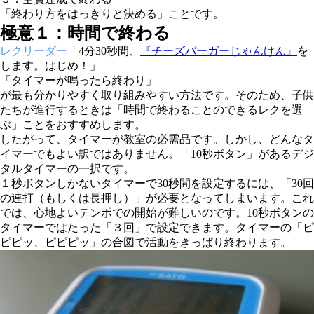
「終わり方をはっきりと決める」こと
です。
極意１：時間で終わる
レクリーダー
「4分30秒間、
『チーズバーガーじゃんけん』
を
します。はじめ！」
「タイマーが鳴ったら終わり」
が最も分かりやすく取り組みやすい方法です。そのため、子供
たちが進行するときは「時間で終わることのできるレクを選
ぶ」ことをおすすめします。
したがって、
タイマーが教室の必需品
です。しかし、どんなタ
イマーでもよい訳ではありません。
「10秒ボタン」
があるデジ
タルタイマーの一択です。
１秒ボタンしかないタイマーで30秒間を設定するには、「30回
の連打（もしくは長押し）」が必要となってしまいます。これ
では、心地よいテンポでの開始が難しいのです。10秒ボタンの
タイマーではたった「３回」で設定できます。タイマーの「ピ
ピピッ、ピピピッ」の合図で活動をきっぱり終わります。