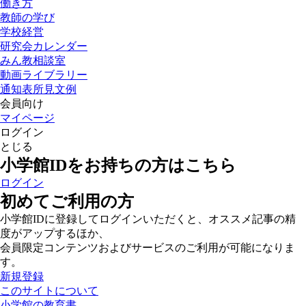
働き方
教師の学び
学校経営
研究会カレンダー
みん教相談室
動画ライブラリー
通知表所見文例
会員向け
マイページ
ログイン
とじる
小学館IDをお持ちの方はこちら
ログイン
初めてご利用の方
小学館IDに登録してログインいただくと、オススメ記事の精
度がアップするほか、
会員限定コンテンツおよびサービスのご利用が可能になりま
す。
新規登録
このサイトについて
小学館の教育書