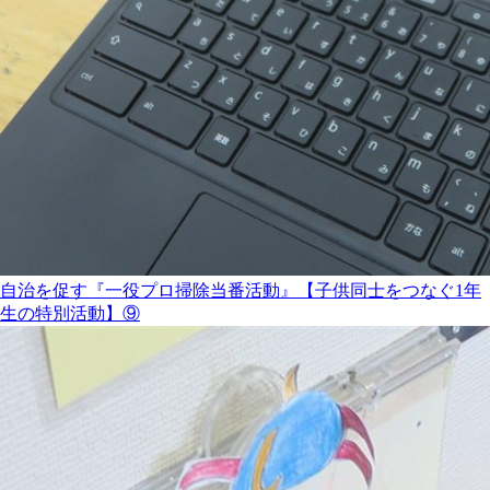
自治を促す『一役プロ掃除当番活動』【子供同士をつなぐ1年
生の特別活動】⑨