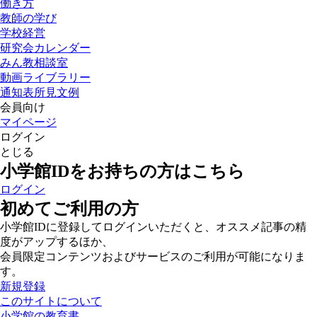
働き方
教師の学び
学校経営
研究会カレンダー
みん教相談室
動画ライブラリー
通知表所見文例
会員向け
マイページ
ログイン
とじる
小学館IDをお持ちの方はこちら
ログイン
初めてご利用の方
小学館IDに登録してログインいただくと、オススメ記事の精
度がアップするほか、
会員限定コンテンツおよびサービスのご利用が可能になりま
す。
新規登録
このサイトについて
小学館の教育書