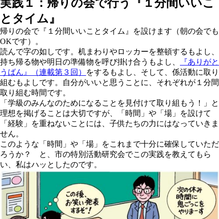
実践１：帰りの会で行う『１分間いいこ
とタイム』
帰りの会で
『１分間いいことタイム』
を設けます（朝の会でも
OKです）。
読んで字の如しです。机まわりやロッカーを整頓するもよし、
持ち帰る物や明日の準備物を呼び掛け合うもよし、
『ありがと
うばん』（連載第３回）
をするもよし、そして、係活動に取り
組むもよしです。自分がいいと思うことに、それぞれが１分間
取り組む時間です。
「学級のみんなのためになることを見付けて取り組もう！」と
理想を掲げることは大切ですが、「時間」や「場」を設けて
「経験」を重ねないことには、子供たちの力にはなっていきま
せん。
このような「時間」や「場」をこれまで十分に確保していただ
ろうか？ と、市の特別活動研究会でこの実践を教えてもら
い、私はハッとしたのです。