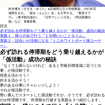
鈴木優太
（すずき・ゆうた）●宮城県公立小学校教諭。1985年宮
城県生まれ。「縁太（えんた）会」を主宰する。『教室ギア
55』（東洋館出版社）、『日常アレンジ大全』（明治図書出
版）など、著書多数。
目次
必ず訪れる停滞期をどう乗り越えるかが「係活動」成功の秘訣
実践１：帰りの会で行う『１分間いいことタイム』
実践２：話合いが活発になる『ミニホワイトボード係コーナ
ー』
必ず訪れる停滞期をどう乗り越えるかが
「係活動」成功の秘訣
「なくても困らないけれど、あると学級目標達成に近づく仕
事」が係活動です。
得意を活かそう！
好きを活かそう！
夢のある仕事にチャレンジしよう！
それが係活動です。
勢い勇んでスタートした係活動ですが…そうです、必ず訪れる
のが停滞期です。 停滞期を打破する実践を３つ紹介します。