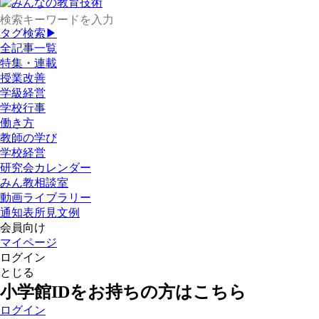
タグ検索▶
全記事一覧
特集・連載
授業改善
学級経営
学校行事
働き方
教師の学び
学校経営
研究会カレンダー
みん教相談室
動画ライブラリー
通知表所見文例
会員向け
マイページ
ログイン
とじる
小学館IDをお持ちの方はこちら
ログイン