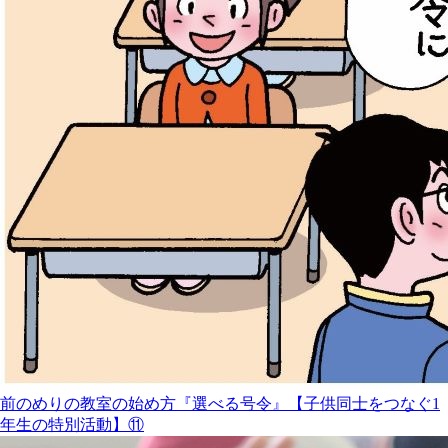
前のめりの教室の始め方『選べる号令』【子供同士をつなぐ1
年生の特別活動】⑪