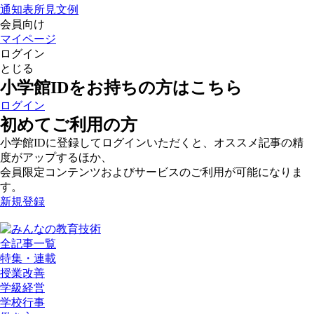
通知表所見文例
会員向け
マイページ
ログイン
とじる
小学館IDをお持ちの方はこちら
ログイン
初めてご利用の方
小学館IDに登録してログインいただくと、オススメ記事の精
度がアップするほか、
会員限定コンテンツおよびサービスのご利用が可能になりま
す。
新規登録
全記事一覧
特集・連載
授業改善
学級経営
学校行事