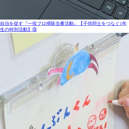
自治を促す『一役プロ掃除当番活動』【子供同士をつなぐ1年
生の特別活動】⑨