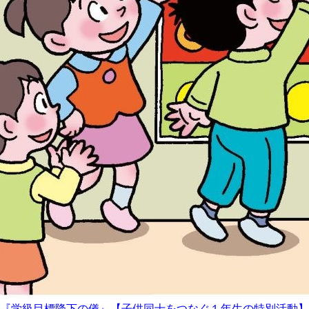
『学級目標降下の儀』【子供同士をつなぐ１年生の特別活動】