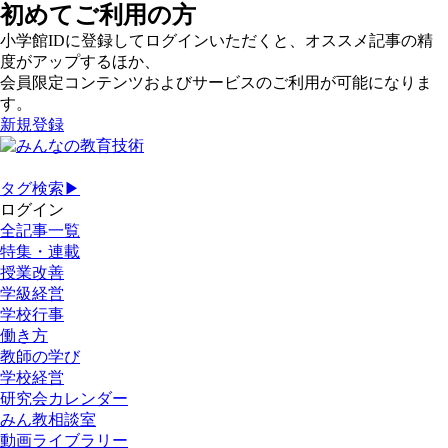
初めてご利用の方
小学館IDに登録してログインいただくと、オススメ記事の精
度がアップするほか、
会員限定コンテンツおよびサービスのご利用が可能になりま
す。
新規登録
タグ検索▶
ログイン
全記事一覧
特集・連載
授業改善
学級経営
学校行事
働き方
教師の学び
学校経営
研究会カレンダー
みん教相談室
動画ライブラリー