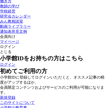
働き方
教師の学び
学校経営
研究会カレンダー
みん教相談室
動画ライブラリー
通知表所見文例
会員向け
マイページ
ログイン
とじる
小学館IDをお持ちの方はこちら
ログイン
初めてご利用の方
小学館IDに登録してログインいただくと、オススメ記事の精
度がアップするほか、
会員限定コンテンツおよびサービスのご利用が可能になりま
す。
新規登録
このサイトについて
小学館の教育書