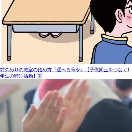
前のめりの教室の始め方『選べる号令』【子供同士をつなぐ1
年生の特別活動】⑪