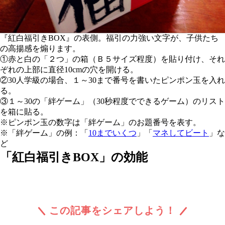
『紅白福引きBOX』の表側。福引の力強い文字が、子供たち
の高揚感を煽ります。
①赤と白の「２つ」の箱（Ｂ５サイズ程度）を貼り付け、それ
ぞれの上部に直径10cmの穴を開ける。
②30人学級の場合、１～30まで番号を書いたピンポン玉を入れ
る。
③１～30の「絆ゲーム」（30秒程度でできるゲーム）のリスト
を箱に貼る。
※ピンポン玉の数字は「絆ゲーム」のお題番号を表す。
※「絆ゲーム」の例：「
10までいくつ
」「
マネしてビート
」な
ど
「紅白福引きBOX」の効能
この記事をシェアしよう！