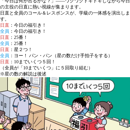
「今日は何が出るかな？」――ワクワクドキドキしながら今日
の主役の日直に熱い視線が集まります。
日直と全員のコール＆レスポンスが、学級の一体感を演出しま
す。
日直
：今日の福引き！
全員
：今日の福引き！
日直
：25番！
全員
：25番！
日直
：星２つ！
全員
：ヨー！ パン・パン（星の数だけ手拍子をする）
日直
：10までいくつ５回！
（全員が「10までいくつ」に５回取り組む）
※星の数の解説は後述