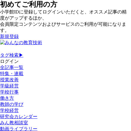
初めてご利用の方
小学館IDに登録してログインいただくと、オススメ記事の精
度がアップするほか、
会員限定コンテンツおよびサービスのご利用が可能になりま
す。
新規登録
タグ検索▶
ログイン
全記事一覧
特集・連載
授業改善
学級経営
学校行事
働き方
教師の学び
学校経営
研究会カレンダー
みん教相談室
動画ライブラリー