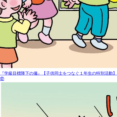
『学級目標降下の儀』【子供同士をつなぐ１年生の特別活動】
⑫