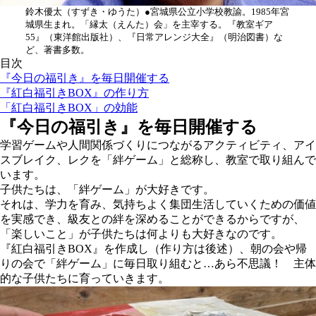
鈴木優太
（すずき・ゆうた）●宮城県公立小学校教諭。1985年宮
城県生まれ。「縁太（えんた）会」を主宰する。『教室ギア
55』（東洋館出版社）、『日常アレンジ大全』（明治図書）な
ど、著書多数。
目次
『今日の福引き』を毎日開催する
『紅白福引きBOX』の作り方
「紅白福引きBOX」の効能
『今日の福引き』を毎日開催する
学習ゲームや人間関係づくりにつながるアクティビティ、アイ
スブレイク、レクを「絆ゲーム」と総称し、教室で取り組んで
います
。
子供たちは、「絆ゲーム」が大好きです。
それは、学力を育み、気持ちよく集団生活していくための価値
を実感でき、級友との絆を深めることができるからですが、
「楽しいこと」が子供たちは何よりも大好きなのです。
『紅白福引きBOX』を作成し（作り方は後述）、朝の会や帰
りの会で「絆ゲーム」に毎日取り組むと…あら不思議！ 主体
的な子供たちに育っていきます。