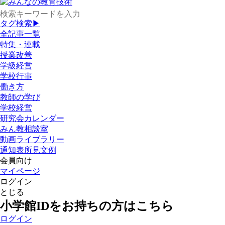
タグ検索▶
全記事一覧
特集・連載
授業改善
学級経営
学校行事
働き方
教師の学び
学校経営
研究会カレンダー
みん教相談室
動画ライブラリー
通知表所見文例
会員向け
マイページ
ログイン
とじる
小学館IDをお持ちの方はこちら
ログイン