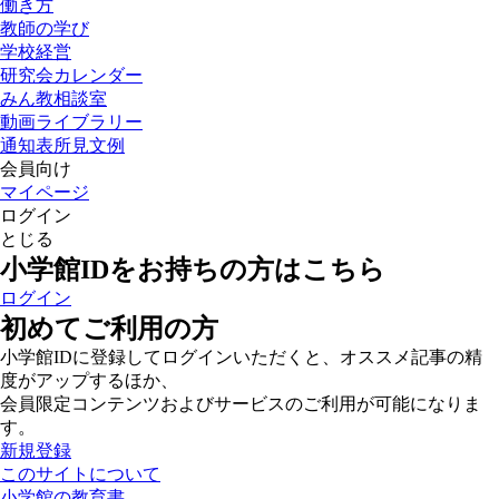
働き方
教師の学び
学校経営
研究会カレンダー
みん教相談室
動画ライブラリー
通知表所見文例
会員向け
マイページ
ログイン
とじる
小学館IDをお持ちの方はこちら
ログイン
初めてご利用の方
小学館IDに登録してログインいただくと、オススメ記事の精
度がアップするほか、
会員限定コンテンツおよびサービスのご利用が可能になりま
す。
新規登録
このサイトについて
小学館の教育書