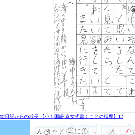
絵日記からの成長 【小１国語 京女式書くことの指導】12