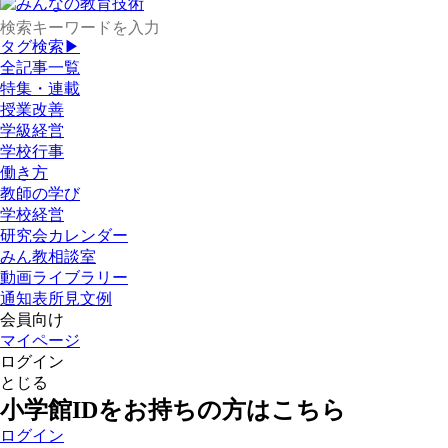
タグ検索▶
全記事一覧
特集・連載
授業改善
学級経営
学校行事
働き方
教師の学び
学校経営
研究会カレンダー
みん教相談室
動画ライブラリー
通知表所見文例
会員向け
マイページ
ログイン
とじる
小学館IDをお持ちの方はこちら
ログイン