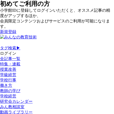
初めてご利用の方
小学館IDに登録してログインいただくと、オススメ記事の精
度がアップするほか、
会員限定コンテンツおよびサービスのご利用が可能になりま
す。
新規登録
タグ検索▶
ログイン
全記事一覧
特集・連載
授業改善
学級経営
学校行事
働き方
教師の学び
学校経営
研究会カレンダー
みん教相談室
動画ライブラリー