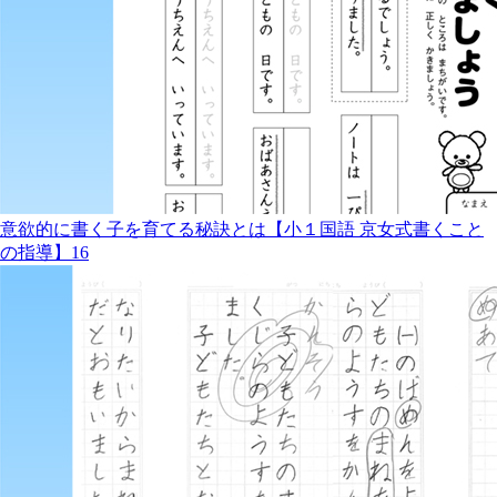
意欲的に書く子を育てる秘訣とは【小１国語 京女式書くこと
の指導】16