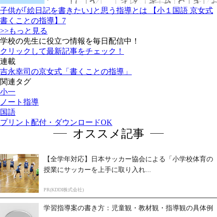
子供が｢絵日記を書きたい｣と思う指導とは 【小１国語 京女式
書くことの指導】7
>>もっと見る
学校の先生に役立つ情報を毎日配信中！
クリックして最新記事をチェック！
連載
吉永幸司の京女式「書くことの指導」
関連タグ
小一
ノート指導
国語
プリント配付・ダウンロードOK
オススメ記事
【全学年対応】日本サッカー協会による「小学校体育の
授業にサッカーを上手に取り入れ...
PR(KDDI株式会社)
学習指導案の書き方：児童観・教材観・指導観の具体例