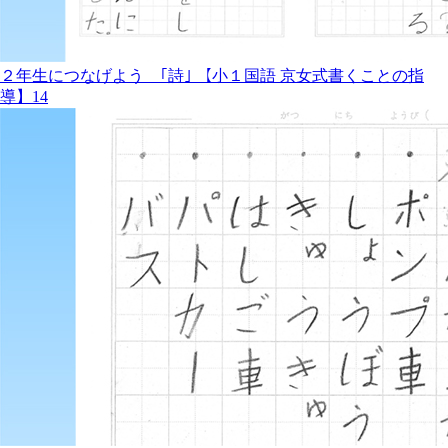
２年生につなげよう ｢詩｣ 【小１国語 京女式書くことの指
導】14