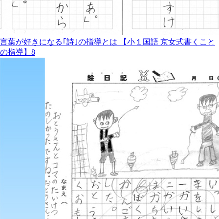
言葉が好きになる｢詩｣の指導とは 【小１国語 京女式書くこと
の指導】8