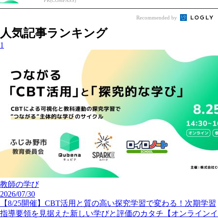
PR(COMPASS)
Recommended by
人気記事ランキング
1
教師の学び
2026/07/30
【8/25開催】CBT活用と質の高い探究学習で変わる！次期学習
指導要領を見据えた新しい学びと評価のカタチ【オンラインイ