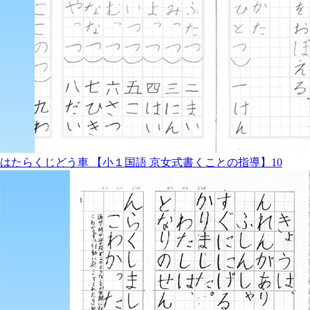
はたらくじどう車 【小１国語 京女式書くことの指導】10