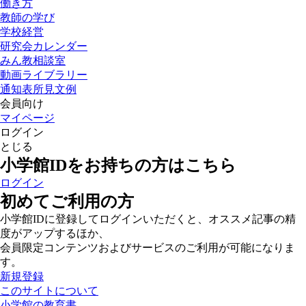
働き方
教師の学び
学校経営
研究会カレンダー
みん教相談室
動画ライブラリー
通知表所見文例
会員向け
マイページ
ログイン
とじる
小学館IDをお持ちの方はこちら
ログイン
初めてご利用の方
小学館IDに登録してログインいただくと、オススメ記事の精
度がアップするほか、
会員限定コンテンツおよびサービスのご利用が可能になりま
す。
新規登録
このサイトについて
小学館の教育書