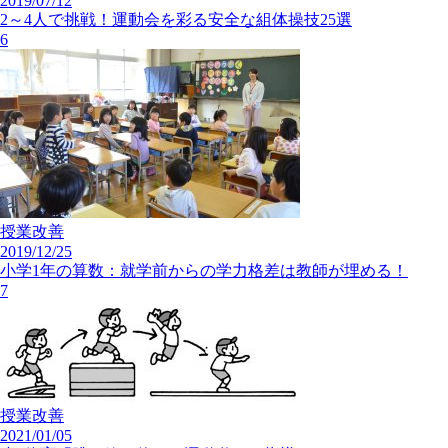
2019/07/12
2～4人で挑戦！運動会を彩る安全な組体操技25選
6
授業改善
2019/12/25
小学1年の算数：就学前からの学力格差は教師が埋める！
7
授業改善
2021/01/05