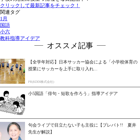
クリックして最新記事をチェック！
関連タグ
1月
国語
小六
教科指導アイデア
オススメ記事
【全学年対応】日本サッカー協会による「小学校体育の
授業にサッカーを上手に取り入れ...
PR(KDDI株式会社)
小5国語「俳句・短歌を作ろう」指導アイデア
句会ライブで目立たない子も主役に【プレバト!! 夏井
先生が解説】