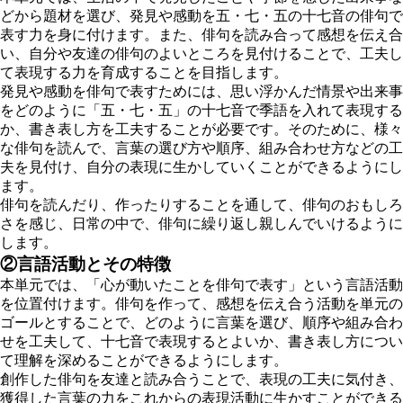
どから題材を選び、発見や感動を五・七・五の十七音の俳句で
表す力を身に付けます。また、俳句を読み合って感想を伝え合
い、自分や友達の俳句のよいところを見付けることで、工夫し
て表現する力を育成することを目指します。
発見や感動を俳句で表すためには、思い浮かんだ情景や出来事
をどのように「五・七・五」の十七音で季語を入れて表現する
か、書き表し方を工夫することが必要です。そのために、様々
な俳句を読んで、言葉の選び方や順序、組み合わせ方などの工
夫を見付け、自分の表現に生かしていくことができるようにし
ます。
俳句を読んだり、作ったりすることを通して、俳句のおもしろ
さを感じ、日常の中で、俳句に繰り返し親しんでいけるように
します。
②言語活動とその特徴
本単元では、「心が動いたことを俳句で表す」という言語活動
を位置付けます。俳句を作って、感想を伝え合う活動を単元の
ゴールとすることで、どのように言葉を選び、順序や組み合わ
せを工夫して、十七音で表現するとよいか、書き表し方につい
て理解を深めることができるようにします。
創作した俳句を友達と読み合うことで、表現の工夫に気付き、
獲得した言葉の力をこれからの表現活動に生かすことができる