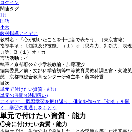
ログイン
関連タグ
1月
国語
小六
教科指導アイデア
教材名：「心が動いたことを十七音で表そう」（東京書籍）
指導事項：〔知識及び技能〕（１）オ〔思考力、判断力、表現
力等〕B（１）オ・カ
言語活動：イ
執筆／京都府公立小学校教諭・加藤理沙
編集委員／前・文部科学省初等中等教育局教科調査官・菊池英
慈 京都市総合教育センター研修主事・藤本鈴香
目次
単元で付けたい資質・能力
単元の展開(4時間扱い)
アイデア1 既習学習を振り返り、俳句を作って「句会」を開
く、学習の見通しをもとう
単元で付けたい資質・能力
①身に付けたい資質・能力
本単元では、生活の中で発見したことや季節を感じた出来事な