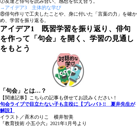
⑦友達と俳句を読み合い、感想を伝え合う。
→アイデア3 主体的な学び
⑧俳句作りで工夫したことや、身に付いた「言葉の力」を確か
め、学習を振り返る。
アイデア1 既習学習を振り返り、俳句
を作って「句会」を開く、学習の見通し
をもとう
「句会」とは…？
【関連記事】こちらの記事も併せてお読みください！
句会ライブで目立たない子も主役に【プレバト!! 夏井先生が
解説】
イラスト／斉木のりこ 横井智美
『教育技術 小五小六』2021年1月号より