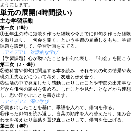
ようにします。
単元の展開(4時間扱い)
主な学習活動
第一次（1時）
①五年生の時に短歌を作った経験や今までに俳句を作った経験
を振り返り、「句会を開く」という学習の見通しをもち、学習
課題を設定して、学習計画を立てる。
→アイデア1 対話的な学び
【学習課題】心が動いたことを俳句で表し、「句会」を開こう
第二次（2・3時）
②教科書や俳句に関連する本を読み、それぞれの句の情景や表
現の工夫などについて考え、友達と伝え合う。
③生活の中で発見したり感動したりしたことや季節の出来事な
どから俳句の題材を集める。したことや見たことなどから連想
し、思い浮かぶことを書き出す。
→アイデア2 深い学び
④書き出したことを基に、季語を入れて、俳句を作る。
⑤作った俳句を読み返し、言葉の順序を入れ替えたり、組み合
わせを考えたり言葉を選び直したりして、俳句を仕上げる。
第三次（4時）