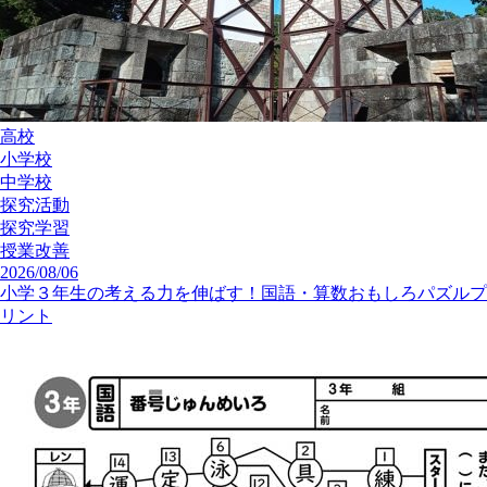
高校
小学校
中学校
探究活動
探究学習
授業改善
2026/08/06
小学３年生の考える力を伸ばす！国語・算数おもしろパズルプ
リント