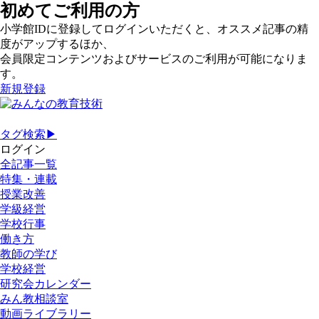
初めてご利用の方
小学館IDに登録してログインいただくと、オススメ記事の精
度がアップするほか、
会員限定コンテンツおよびサービスのご利用が可能になりま
す。
新規登録
タグ検索▶
ログイン
全記事一覧
特集・連載
授業改善
学級経営
学校行事
働き方
教師の学び
学校経営
研究会カレンダー
みん教相談室
動画ライブラリー