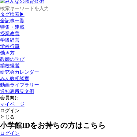
タグ検索▶
全記事一覧
特集・連載
授業改善
学級経営
学校行事
働き方
教師の学び
学校経営
研究会カレンダー
みん教相談室
動画ライブラリー
通知表所見文例
会員向け
マイページ
ログイン
とじる
小学館IDをお持ちの方はこちら
ログイン