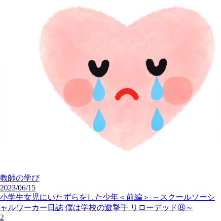
教師の学び
2023/06/15
小学生女児にいたずらをした少年＜前編＞ ～スクールソーシ
ャルワーカー日誌 僕は学校の遊撃手 リローデッド⑧～
2