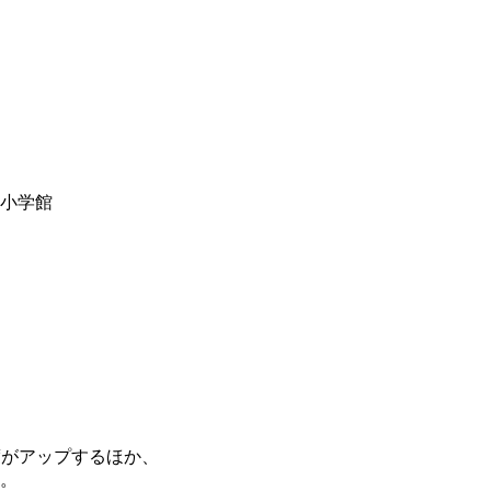
y小学館
度がアップするほか、
。