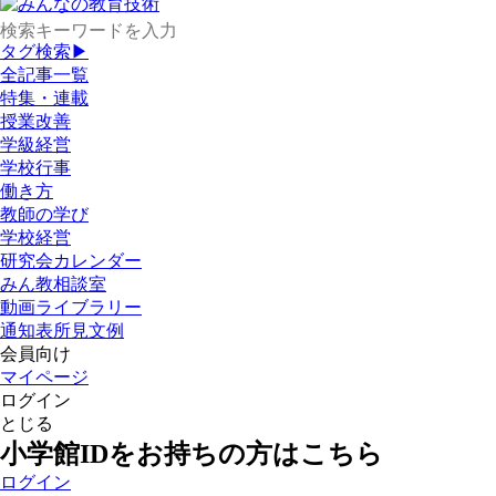
タグ検索▶
全記事一覧
特集・連載
授業改善
学級経営
学校行事
働き方
教師の学び
学校経営
研究会カレンダー
みん教相談室
動画ライブラリー
通知表所見文例
会員向け
マイページ
ログイン
とじる
小学館IDをお持ちの方はこちら
ログイン