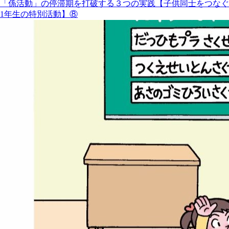
「係活動」の停滞期を打破する３つの実践【子供同士をつなぐ
1年生の特別活動】⑧