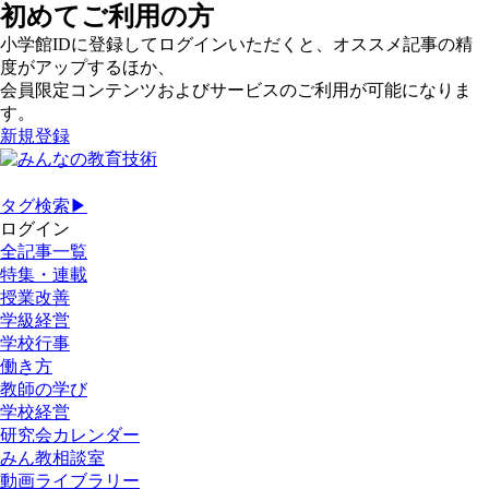
初めてご利用の方
小学館IDに登録してログインいただくと、オススメ記事の精
度がアップするほか、
会員限定コンテンツおよびサービスのご利用が可能になりま
す。
新規登録
タグ検索▶
ログイン
全記事一覧
特集・連載
授業改善
学級経営
学校行事
働き方
教師の学び
学校経営
研究会カレンダー
みん教相談室
動画ライブラリー