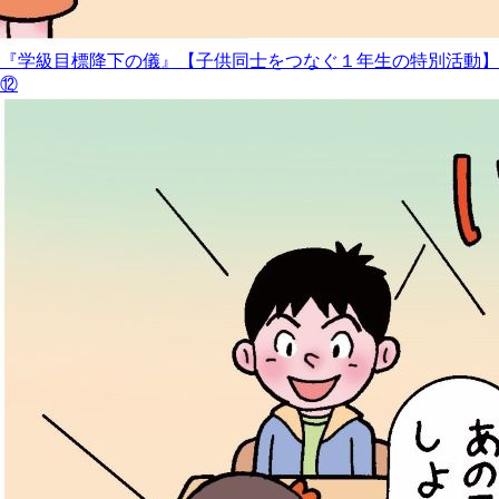
『学級目標降下の儀』【子供同士をつなぐ１年生の特別活動】
⑫