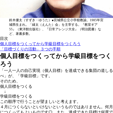
鈴木優太
（すずき・ゆうた）●宮城県公立小学校教諭。1985年宮
城県生まれ。「縁太（えんた）会」を主宰する。『教室ギア
55』（東洋館出版社）、『日常アレンジ大全』（明治図書）な
ど、著書多数。
目次
個人目標をつくってから学級目標をつくろう
「目標づくりの活動」３つの手順
個人目標をつくってから学級目標をつく
ろう
「一人一人の自己実現（個人目標）を達成できる集団の道しる
べ」が、「学級目標」です。
そのため、
個人目標をつくる
↓
学級目標をつくる
この順序で行うことが望ましいと考えます。
４月につくらないといけないというものではありません。何月
につくってもよいものです◎ また、達成できた目標は何度で