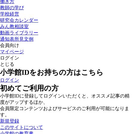
働き方
教師の学び
学校経営
研究会カレンダー
みん教相談室
動画ライブラリー
通知表所見文例
会員向け
マイページ
ログイン
とじる
小学館IDをお持ちの方はこちら
ログイン
初めてご利用の方
小学館IDに登録してログインいただくと、オススメ記事の精
度がアップするほか、
会員限定コンテンツおよびサービスのご利用が可能になりま
す。
新規登録
このサイトについて
小学館の教育書