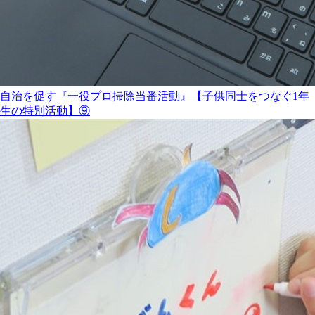
自治を促す『一役プロ掃除当番活動』【子供同士をつなぐ1年
生の特別活動】⑨