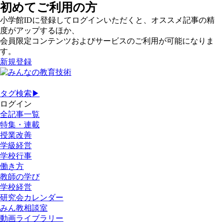
初めてご利用の方
小学館IDに登録してログインいただくと、オススメ記事の精
度がアップするほか、
会員限定コンテンツおよびサービスのご利用が可能になりま
す。
新規登録
タグ検索▶
ログイン
全記事一覧
特集・連載
授業改善
学級経営
学校行事
働き方
教師の学び
学校経営
研究会カレンダー
みん教相談室
動画ライブラリー