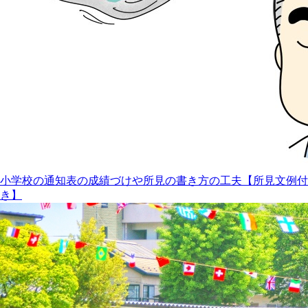
小学校の通知表の成績づけや所見の書き方の工夫【所見文例付
き】