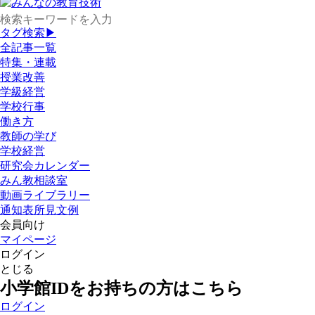
タグ検索▶
全記事一覧
特集・連載
授業改善
学級経営
学校行事
働き方
教師の学び
学校経営
研究会カレンダー
みん教相談室
動画ライブラリー
通知表所見文例
会員向け
マイページ
ログイン
とじる
小学館IDをお持ちの方はこちら
ログイン