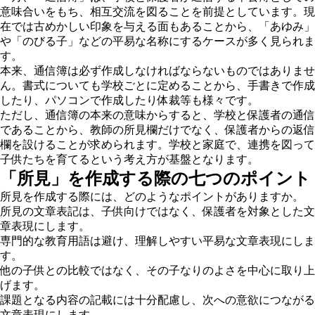
意味合いをもち、相互交流を図ることを前提としています。現
在では古めかしい印象を与える面もあることから、「あゆみ」
や「のびる子」などの平易な名称にするケースが多く見られま
す。
本来、通信簿は必ず作成しなければならないものではありませ
ん。書式についても学校ごとに定めることから、手書きで作成
したり、パソコンで作成したり体裁等も様々です。
ただし、通信簿の本来の意味からすると、学校と保護者の通信
であることから、教師の所見欄だけでなく、保護者からの返信
欄を設けることが求められます。学校と家庭で、連携を図って
子供たちを育てるという考え方が基盤となります。
「所見」を作成する際の七つのポイント
所見を作成する際には、どのようなポイントがありますか。
所見の文章表記は、子供向けではなく、保護者を対象とした文
章表現にします。
専門的な教育用語は避け、理解しやすい平易な文章表現にしま
す。
他の子供との比較ではなく、その子なりのよさを中心に取り上
げます。
課題となる内容の記載には十分配慮し、次への意欲につながる
文章表現にします。