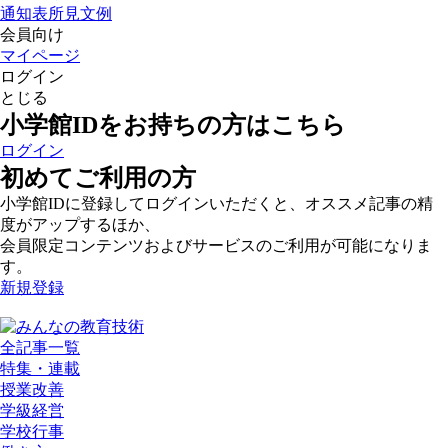
通知表所見文例
会員向け
マイページ
ログイン
とじる
小学館IDをお持ちの方はこちら
ログイン
初めてご利用の方
小学館IDに登録してログインいただくと、オススメ記事の精
度がアップするほか、
会員限定コンテンツおよびサービスのご利用が可能になりま
す。
新規登録
全記事一覧
特集・連載
授業改善
学級経営
学校行事