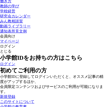
働き方
教師の学び
学校経営
研究会カレンダー
みん教相談室
動画ライブラリー
通知表所見文例
会員向け
マイページ
ログイン
とじる
小学館IDをお持ちの方はこちら
ログイン
初めてご利用の方
小学館IDに登録してログインいただくと、オススメ記事の精
度がアップするほか、
会員限定コンテンツおよびサービスのご利用が可能になりま
す。
新規登録
このサイトについて
小学館の教育書