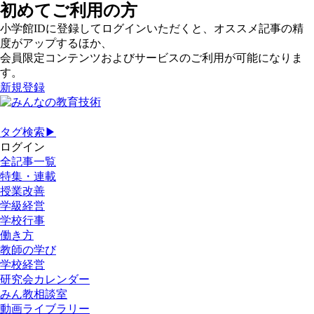
初めてご利用の方
小学館IDに登録してログインいただくと、オススメ記事の精
度がアップするほか、
会員限定コンテンツおよびサービスのご利用が可能になりま
す。
新規登録
タグ検索▶
ログイン
全記事一覧
特集・連載
授業改善
学級経営
学校行事
働き方
教師の学び
学校経営
研究会カレンダー
みん教相談室
動画ライブラリー