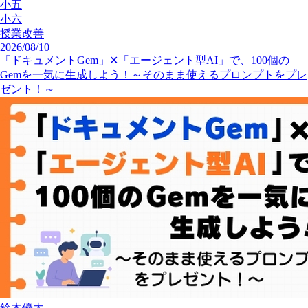
小五
小六
授業改善
2026/08/10
「ドキュメントGem」✕「エージェント型AI」で、100個の
Gemを一気に生成しよう！～そのまま使えるプロンプトをプレ
ゼント！～
鈴木優太