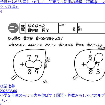
子供たちが大盛り上がり！ 知恵フル活用の学級「謎解き」レ
ク＜前編＞
4
授業改善
2026/08/06
小学２年生の考える力を伸ばす！国語・算数おもしろパズルプ
リント
5