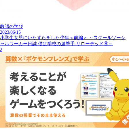
教師の学び
2023/06/15
小学生女児にいたずらをした少年＜前編＞ ～スクールソーシ
ャルワーカー日誌 僕は学校の遊撃手 リローデッド⑧～
2