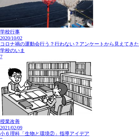
学校行事
2020/10/02
コロナ禍の運動会行う？行わない？アンケートから見えてきた
学校のいま
7
授業改善
2021/02/09
小６理科「生物と環境②」指導アイデア