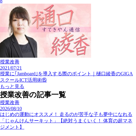
8
授業改善
2021/07/21
授業に｢Jamboard｣を導入する際のポイント｜樋口綾香のGIGA
スクールICT活用術⑮
もっと見る
授業改善の記事一覧
授業改善
2026/08/10
はじめの運動にオススメ！ 走るのが苦手な子も夢中になれる
「じゃんけんサーキット」【絶対うまくいく！ 体育の超マネ
ジメント】