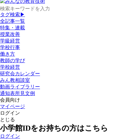
タグ検索▶
全記事一覧
特集・連載
授業改善
学級経営
学校行事
働き方
教師の学び
学校経営
研究会カレンダー
みん教相談室
動画ライブラリー
通知表所見文例
会員向け
マイページ
ログイン
とじる
小学館IDをお持ちの方はこちら
ログイン