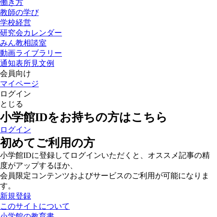
働き方
教師の学び
学校経営
研究会カレンダー
みん教相談室
動画ライブラリー
通知表所見文例
会員向け
マイページ
ログイン
とじる
小学館IDをお持ちの方はこちら
ログイン
初めてご利用の方
小学館IDに登録してログインいただくと、オススメ記事の精
度がアップするほか、
会員限定コンテンツおよびサービスのご利用が可能になりま
す。
新規登録
このサイトについて
小学館の教育書