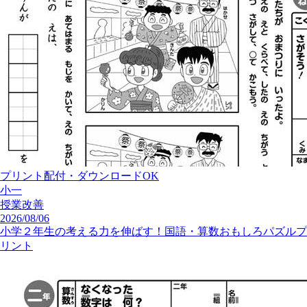
プリント配付・ダウンロードOK
小一
授業改善
2026/08/06
小学２年生の考える力を伸ばす！国語・算数おもしろパズルプ
リント