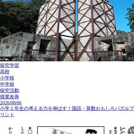
探究学習
高校
小学校
中学校
探究活動
授業改善
2026/08/06
小学１年生の考える力を伸ばす！国語・算数おもしろパズルプ
リント