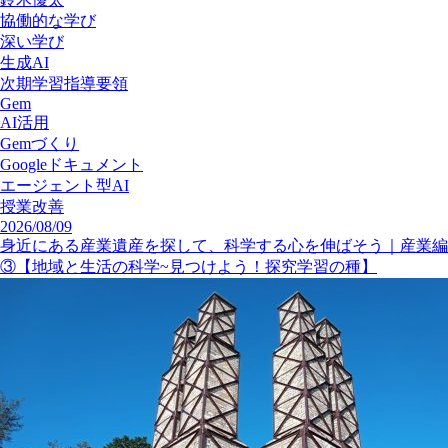
協働的な学び
深い学び
生成AI
次期学習指導要領
Gem
AI活用
Gemづくり
Googleドキュメント
エージェント型AI
授業改善
2026/08/09
身近にある産業遺産を探して、科学する心を伸ばそう｜産業編
③【地域と生活の科学~見つけよう！探究学習の種】