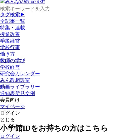
タグ検索▶
全記事一覧
特集・連載
授業改善
学級経営
学校行事
働き方
教師の学び
学校経営
研究会カレンダー
みん教相談室
動画ライブラリー
通知表所見文例
会員向け
マイページ
ログイン
とじる
小学館IDをお持ちの方はこちら
ログイン