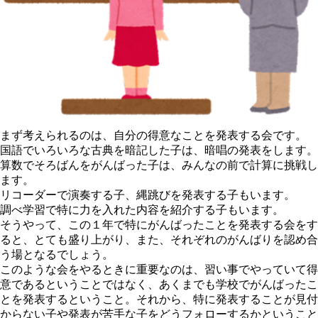
まず考えられるのは、
自分の得意なことを発表する会
です。
国語でいろいろな古典を暗記した子は、暗唱の発表をします。
算数でそろばんをがんばった子は、みんなの前で計算に挑戦し
ます。
リコーダーで演奏する子、縄跳びを発表する子もいます。
調べ学習で特に力を入れた内容を紹介する子もいます。
そうやって、この１年で特にがんばったことを発表する会をす
ると、とても盛り上がり、また、それぞれのがんばりを認め合
う場となるでしょう。
このような会をやるときに重要なのは、習い事でやっていて得
意であるということではなく、あくまでも
学校でがんばったこ
とを発表する
ということ。それから、
特に発表することが見付
からない子や発表が苦手な子をどうフォローするか
ということ