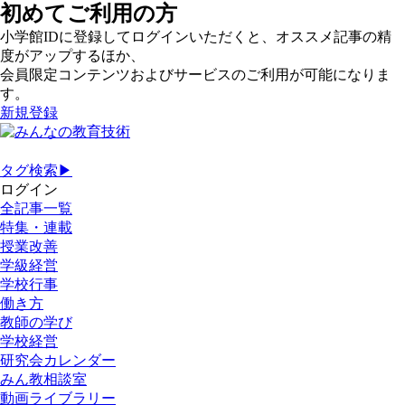
初めてご利用の方
小学館IDに登録してログインいただくと、オススメ記事の精
度がアップするほか、
会員限定コンテンツおよびサービスのご利用が可能になりま
す。
新規登録
タグ検索▶
ログイン
全記事一覧
特集・連載
授業改善
学級経営
学校行事
働き方
教師の学び
学校経営
研究会カレンダー
みん教相談室
動画ライブラリー