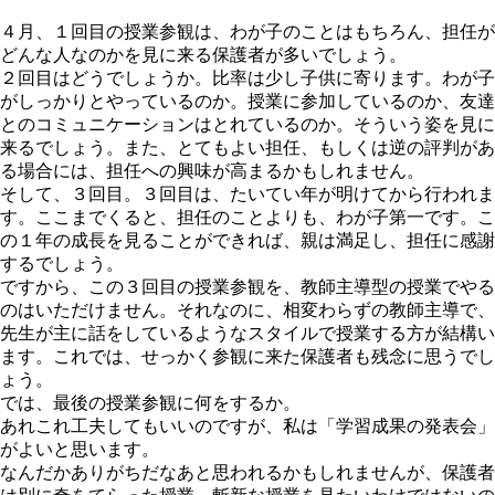
４月、１回目の授業参観は、わが子のことはもちろん、担任が
どんな人なのかを見に来る保護者が多いでしょう。
２回目はどうでしょうか。比率は少し子供に寄ります。わが子
がしっかりとやっているのか。授業に参加しているのか、友達
とのコミュニケーションはとれているのか。そういう姿を見に
来るでしょう。また、とてもよい担任、もしくは逆の評判があ
る場合には、担任への興味が高まるかもしれません。
そして、３回目。３回目は、たいてい年が明けてから行われま
す。ここまでくると、担任のことよりも、わが子第一です。こ
の１年の成長を見ることができれば、親は満足し、担任に感謝
するでしょう。
ですから、この３回目の授業参観を、
教師主導型の授業でやる
のはいただけません
。それなのに、相変わらずの教師主導で、
先生が主に話をしているようなスタイルで授業する方が結構い
ます。これでは、せっかく参観に来た保護者も残念に思うでし
ょう。
では、最後の授業参観に何をするか。
あれこれ工夫してもいいのですが、私は「
学習成果の発表会
」
がよいと思います。
なんだかありがちだなあと思われるかもしれませんが、保護者