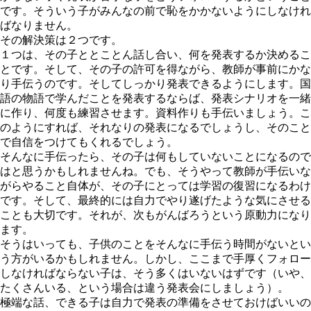
です。そういう子がみんなの前で恥をかかないようにしなけれ
ばなりません。
その解決策は２つです。
１つは、その子ととことん話し合い、何を発表するか決めるこ
とです。そして、その子の許可を得ながら、教師が事前にかな
り手伝うのです。そしてしっかり発表できるようにします。国
語の物語で学んだことを発表するならば、発表シナリオを一緒
に作り、何度も練習させます。資料作りも手伝いましょう。こ
のようにすれば、それなりの発表になるでしょうし、そのこと
で自信をつけてもくれるでしょう。
そんなに手伝ったら、その子は何もしていないことになるので
はと思うかもしれませんね。でも、そうやって教師が手伝いな
がらやること自体が、その子にとっては学習の復習になるわけ
です。そして、最終的には自力でやり遂げたような気にさせる
ことも大切です。それが、次もがんばろうという原動力になり
ます。
そうはいっても、子供のことをそんなに手伝う時間がないとい
う方がいるかもしれません。しかし、ここまで手厚くフォロー
しなければならない子は、そう多くはいないはずです（いや、
たくさんいる、という場合は違う発表会にしましょう）。
極端な話、できる子は自力で発表の準備をさせておけばいいの