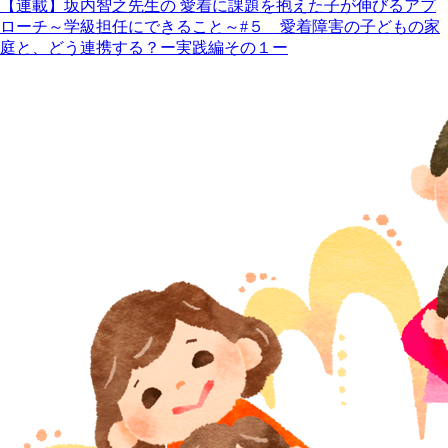
【連載】坂内智之先生の 愛着に課題を抱えた子が伸びるアプ
ローチ～学級担任にできること～#５ 愛着障害の子どもの家
庭と、どう連携する？ー実践編その１ー