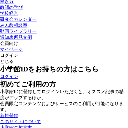
働き方
教師の学び
学校経営
研究会カレンダー
みん教相談室
動画ライブラリー
通知表所見文例
会員向け
マイページ
ログイン
とじる
小学館IDをお持ちの方はこちら
ログイン
初めてご利用の方
小学館IDに登録してログインいただくと、オススメ記事の精
度がアップするほか、
会員限定コンテンツおよびサービスのご利用が可能になりま
す。
新規登録
このサイトについて
小学館の教育書