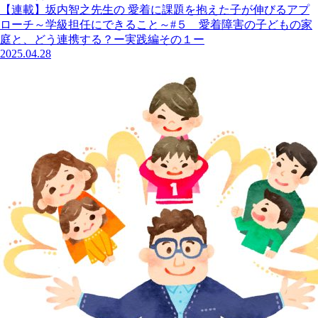
【連載】坂内智之先生の 愛着に課題を抱えた子が伸びるアプ
ローチ～学級担任にできること～#５ 愛着障害の子どもの家
庭と、どう連携する？ー実践編その１ー
2025.04.28