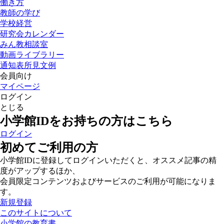
働き方
教師の学び
学校経営
研究会カレンダー
みん教相談室
動画ライブラリー
通知表所見文例
会員向け
マイページ
ログイン
とじる
小学館IDをお持ちの方はこちら
ログイン
初めてご利用の方
小学館IDに登録してログインいただくと、オススメ記事の精
度がアップするほか、
会員限定コンテンツおよびサービスのご利用が可能になりま
す。
新規登録
このサイトについて
小学館の教育書