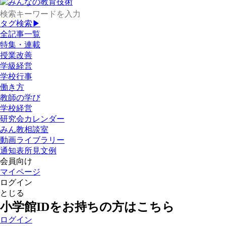
タグ検索▶
全記事一覧
特集・連載
授業改善
学級経営
学校行事
働き方
教師の学び
学校経営
研究会カレンダー
みん教相談室
動画ライブラリー
通知表所見文例
会員向け
マイページ
ログイン
とじる
小学館IDをお持ちの方はこちら
ログイン