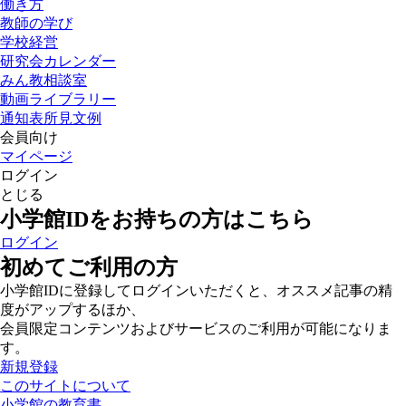
働き方
教師の学び
学校経営
研究会カレンダー
みん教相談室
動画ライブラリー
通知表所見文例
会員向け
マイページ
ログイン
とじる
小学館IDをお持ちの方はこちら
ログイン
初めてご利用の方
小学館IDに登録してログインいただくと、オススメ記事の精
度がアップするほか、
会員限定コンテンツおよびサービスのご利用が可能になりま
す。
新規登録
このサイトについて
小学館の教育書