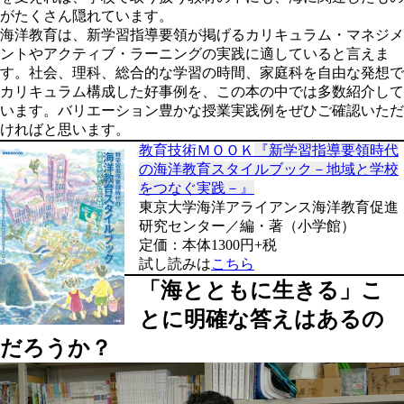
がたくさん隠れています。
海洋教育は、新学習指導要領が掲げるカリキュラム・マネジメ
ントやアクティブ・ラーニングの実践に適していると言えま
す。社会、理科、総合的な学習の時間、家庭科を自由な発想で
カリキュラム構成した好事例を、この本の中では多数紹介して
います。バリエーション豊かな授業実践例をぜひご確認いただ
ければと思います。
教育技術ＭＯＯＫ
『新学習指導要領時代
の海洋教育スタイルブック－地域と学校
をつなぐ実践－』
東京大学海洋アライアンス海洋教育促進
研究センター／編・著（小学館）
定価：本体1300円+税
試し読みは
こちら
「海とともに生きる」こ
とに明確な答えはあるの
だろうか？