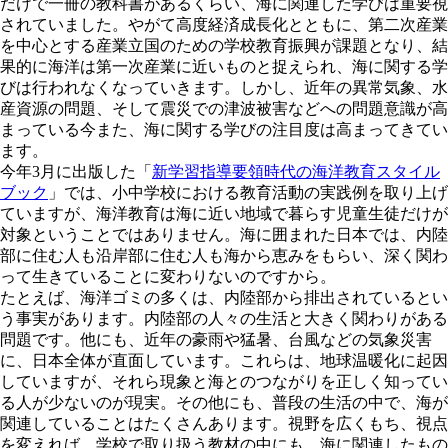
だけで一冊の教科書があるくらい、海に関連した学びは重要視
されていました。やがて高度経済成長化とともに、第二次産業
を中心とする産業立国のための学校教育振興が課題となり、結
果的に海洋は第一次産業に近いものと捉えられ、海に関する学
びは行われなくなっていきます。しかし、近年の異常気象、水
産資源の問題、そして震災での津波被害などへの問題意識が高
まっている今また、海に関する学びの注目度は高まってきてい
ます。
今年3月に出版した「
新学習指導要領時代の海洋教育スタイル
ブック
」では、小中学校における教育活動の実践例を取り上げ
ていますが、海洋教育は海に近い地域で暮らす児童生徒だけが
対象ということではありません。海に囲まれた日本では、内陸
部に住む人も沿岸部に住む人も海から恵みをもらい、深く関わ
って生きていることに変わりないのですから。
たとえば、海洋ゴミの多くは、内陸部から排出されているとい
う事実があります。内陸部の人々の生活と大きく関わりがある
問題です。他にも、近年の豪雨や猛暑、台風などの気象災害
に、日本全体が直面しています。これらは、地球温暖化に起因
していますが、それら現象と海とのつながりを正しく知ってい
る人が少ないのが現実。その他にも、普段の生活の中で、海が
関連していることはたくさんあります。視野を広くもち、視点
を変えれば、学校で取り扱う教材の中にも、海に関連したもの