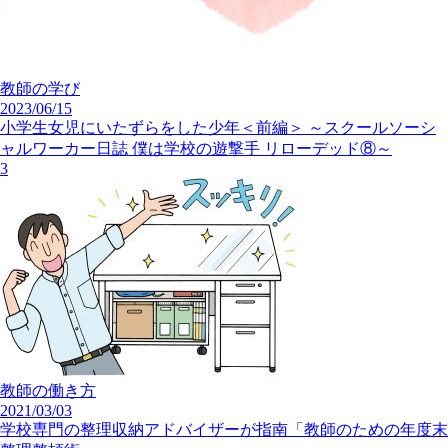
教師の学び
2023/06/15
小学生女児にいたずらをした少年＜前編＞ ～スクールソーシ
ャルワーカー日誌 僕は学校の遊撃手 リローデッド⑧～
3
教師の働き方
2021/03/03
学校専門の整理収納アドバイザーが指南「教師のための年度末