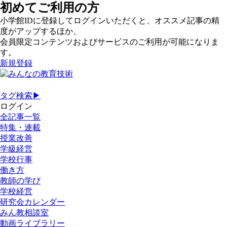
初めてご利用の方
小学館IDに登録してログインいただくと、オススメ記事の精
度がアップするほか、
会員限定コンテンツおよびサービスのご利用が可能になりま
す。
新規登録
タグ検索▶
ログイン
全記事一覧
特集・連載
授業改善
学級経営
学校行事
働き方
教師の学び
学校経営
研究会カレンダー
みん教相談室
動画ライブラリー