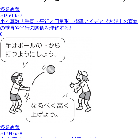
授業改善
2025/10/27
小４算数「垂直・平行と四角形」指導アイデア《方眼上の直線
の垂直や平行の関係を理解する》
8
授業改善
2019/05/28