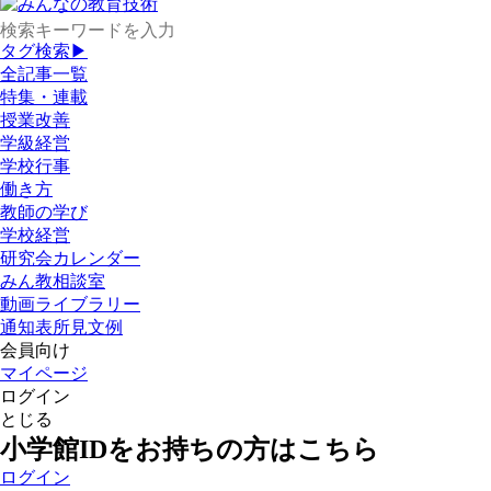
タグ検索▶
全記事一覧
特集・連載
授業改善
学級経営
学校行事
働き方
教師の学び
学校経営
研究会カレンダー
みん教相談室
動画ライブラリー
通知表所見文例
会員向け
マイページ
ログイン
とじる
小学館IDをお持ちの方はこちら
ログイン