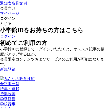
通知表所見文例
会員向け
マイページ
ログイン
とじる
小学館IDをお持ちの方はこちら
ログイン
初めてご利用の方
小学館IDに登録してログインいただくと、オススメ記事の精
度がアップするほか、
会員限定コンテンツおよびサービスのご利用が可能になりま
す。
新規登録
全記事一覧
特集・連載
授業改善
学級経営
学校行事