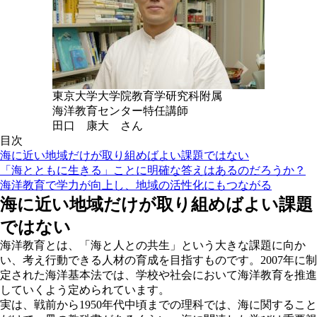
東京大学大学院教育学研究科附属
海洋教育センター特任講師
田口 康大 さん
目次
海に近い地域だけが取り組めばよい課題ではない
「海とともに生きる」ことに明確な答えはあるのだろうか？
海洋教育で学力が向上し、地域の活性化にもつながる
海に近い地域だけが取り組めばよい課題
ではない
海洋教育とは、「海と人との共生」という大きな課題に向か
い、考え行動できる人材の育成を目指すものです。2007年に制
定された海洋基本法では、学校や社会において海洋教育を推進
していくよう定められています。
実は、戦前から1950年代中頃までの理科では、海に関すること