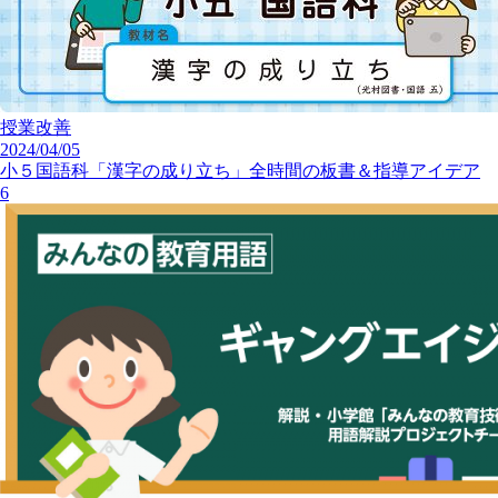
授業改善
2024/04/05
小５国語科「漢字の成り立ち」全時間の板書＆指導アイデア
6