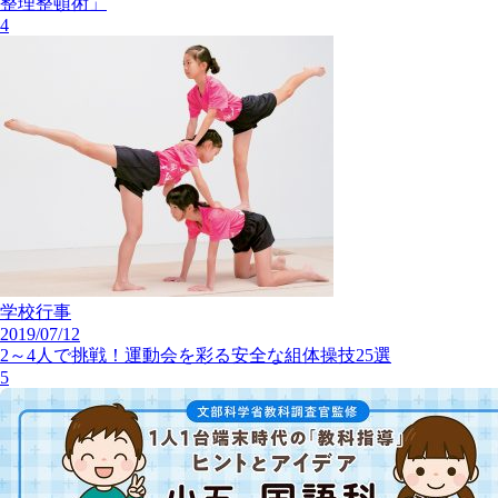
整理整頓術」
4
学校行事
2019/07/12
2～4人で挑戦！運動会を彩る安全な組体操技25選
5