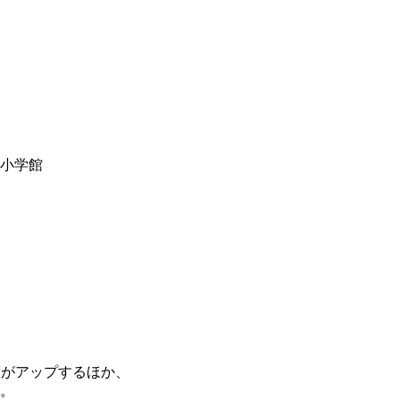
y小学館
度がアップするほか、
。