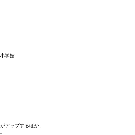
y小学館
度がアップするほか、
。