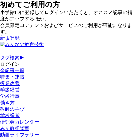
初めてご利用の方
小学館IDに登録してログインいただくと、オススメ記事の精
度がアップするほか、
会員限定コンテンツおよびサービスのご利用が可能になりま
す。
新規登録
タグ検索▶
ログイン
全記事一覧
特集・連載
授業改善
学級経営
学校行事
働き方
教師の学び
学校経営
研究会カレンダー
みん教相談室
動画ライブラリー