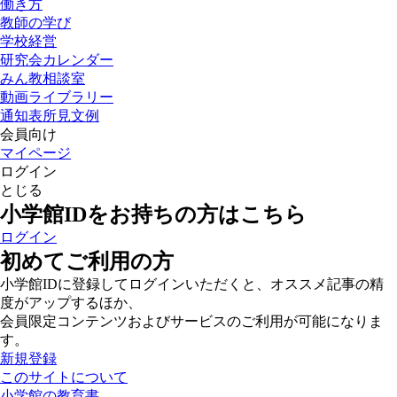
働き方
教師の学び
学校経営
研究会カレンダー
みん教相談室
動画ライブラリー
通知表所見文例
会員向け
マイページ
ログイン
とじる
小学館IDをお持ちの方はこちら
ログイン
初めてご利用の方
小学館IDに登録してログインいただくと、オススメ記事の精
度がアップするほか、
会員限定コンテンツおよびサービスのご利用が可能になりま
す。
新規登録
このサイトについて
小学館の教育書