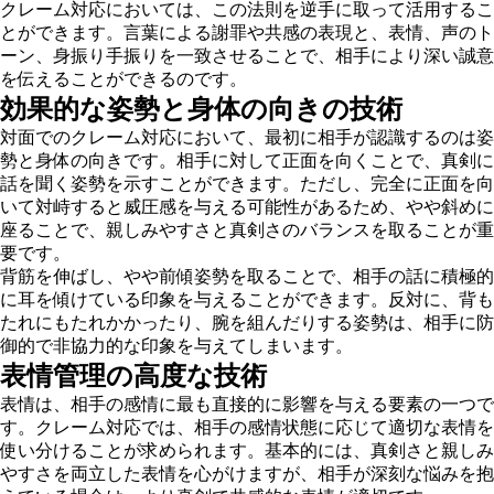
クレーム対応においては、この法則を逆手に取って活用するこ
とができます。言葉による謝罪や共感の表現と、表情、声のト
ーン、身振り手振りを一致させることで、相手により深い誠意
を伝えることができるのです。
効果的な姿勢と身体の向きの技術
対面でのクレーム対応において、最初に相手が認識するのは姿
勢と身体の向きです。相手に対して正面を向くことで、真剣に
話を聞く姿勢を示すことができます。ただし、完全に正面を向
いて対峙すると威圧感を与える可能性があるため、やや斜めに
座ることで、親しみやすさと真剣さのバランスを取ることが重
要です。
背筋を伸ばし、やや前傾姿勢を取ることで、相手の話に積極的
に耳を傾けている印象を与えることができます。反対に、背も
たれにもたれかかったり、腕を組んだりする姿勢は、相手に防
御的で非協力的な印象を与えてしまいます。
表情管理の高度な技術
表情は、相手の感情に最も直接的に影響を与える要素の一つで
す。クレーム対応では、相手の感情状態に応じて適切な表情を
使い分けることが求められます。基本的には、真剣さと親しみ
やすさを両立した表情を心がけますが、相手が深刻な悩みを抱