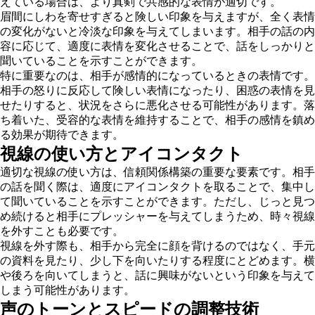
えている場合は、より真剣で共感的な表情が適切です。
眉間にしわを寄せすぎると険しい印象を与えますが、全く表情
の変化がないと冷淡な印象を与えてしまいます。相手の話の内
容に応じて、適度に表情を変化させることで、話をしっかりと
聞いていることを示すことができます。
特に重要なのは、相手が感情的になっているときの表情です。
相手の怒りに反応して険しい表情になったり、困惑の表情を見
せたりすると、状況をさらに悪化させる可能性があります。落
ち着いた、受容的な表情を維持することで、相手の感情を鎮め
る効果が期待できます。
視線の使い方とアイコンタクト
適切な視線の使い方は、信頼関係構築の重要な要素です。相手
の話を聞く際は、適度にアイコンタクトを取ることで、集中し
て聞いていることを示すことができます。ただし、じっと見つ
め続けると相手にプレッシャーを与えてしまうため、時々視線
を外すことも必要です。
視線を外す際も、相手から完全に顔を背けるのではなく、手元
の資料を見たり、少し下を向いたりする程度にとどめます。横
や後ろを向いてしまうと、話に興味がないという印象を与えて
しまう可能性があります。
声のトーンとスピードの調整技術