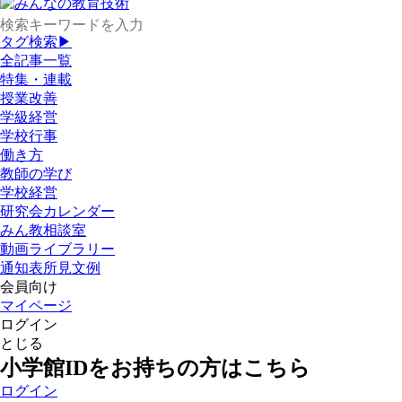
タグ検索▶
全記事一覧
特集・連載
授業改善
学級経営
学校行事
働き方
教師の学び
学校経営
研究会カレンダー
みん教相談室
動画ライブラリー
通知表所見文例
会員向け
マイページ
ログイン
とじる
小学館IDをお持ちの方はこちら
ログイン