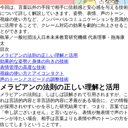
今回は、言葉以外の手段で相手に信頼感と安心感を与える技術
について詳しく解説していきます。姿勢、表情、声のトーン、
視線の使い方など、ノンバーバルコミュニケーションを意識的
に活用することで、クレーム対応の効果を劇的に向上させるこ
とができます。
執筆／一般社団法人日本未来教育研究機構 代表理事・熱海康
太
目次
メラビアンの法則の正しい理解と活用
効果的な姿勢と身体の向きの技術
表情管理の高度な技術
視線の使い方とアイコンタクト
声のトーンとスピードの調整技術
メラビアンの法則の正しい理解と活用
メラビアンの法則は、しばしば誤解されて引用されますが、こ
れは言語的内容と非言語的内容に矛盾がある場合に、どの情報
が採用されやすいかを示した研究結果です。つまり、言葉では
「申し訳ございません」と言いながら、表情が無表情で声のト
ーンが冷たい場合、相手は言葉よりも表情や声のトーンの方を
信じてしまうということです。