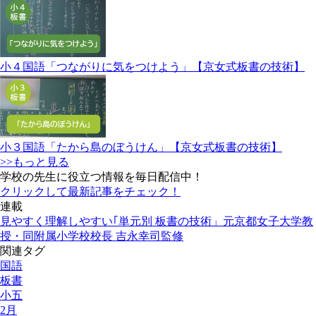
小４国語「つながりに気をつけよう」【京女式板書の技術】
小３国語「たから島のぼうけん」【京女式板書の技術】
>>もっと見る
学校の先生に役立つ情報を毎日配信中！
クリックして最新記事をチェック！
連載
見やすく理解しやすい｢単元別 板書の技術」元京都女子大学教
授・同附属小学校校長 吉永幸司監修
関連タグ
国語
板書
小五
2月