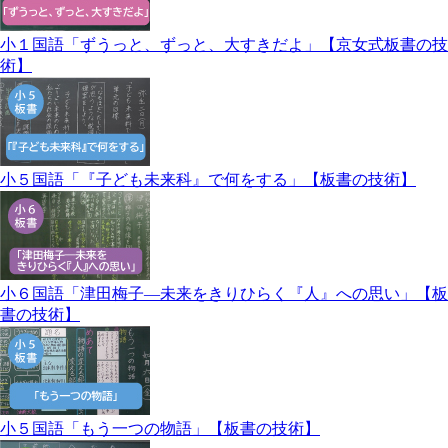
小１国語「ずうっと、ずっと、大すきだよ」【京女式板書の技
術】
小５国語「『子ども未来科』で何をする」【板書の技術】
小６国語「津田梅子―未来をきりひらく『人』への思い」【板
書の技術】
小５国語「もう一つの物語」【板書の技術】