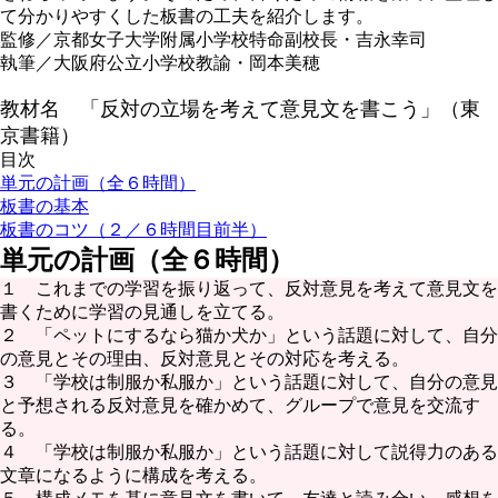
て分かりやすくした板書の工夫を紹介します。
監修／京都女子大学附属小学校特命副校長・吉永幸司
執筆／大阪府公立小学校教諭・岡本美穂
教材名
「反対の立場を考えて意見文を書こう」（東
京書籍）
目次
単元の計画（全６時間）
板書の基本
板書のコツ（２／６時間目前半）
単元の計画（全６時間）
１ これまでの学習を振り返って、反対意見を考えて意見文を
書くために学習の見通しを立てる。
２ 「ペットにするなら猫か犬か」という話題に対して、自分
の意見とその理由、反対意見とその対応を考える。
３ 「学校は制服か私服か」という話題に対して、自分の意見
と予想される反対意見を確かめて、グループで意見を交流す
る。
４ 「学校は制服か私服か」という話題に対して説得力のある
文章になるように構成を考える。