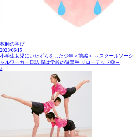
教師の学び
2023/06/15
小学生女児にいたずらをした少年＜前編＞ ～スクールソーシ
ャルワーカー日誌 僕は学校の遊撃手 リローデッド⑧～
3