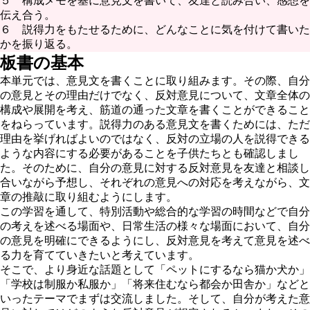
５ 構成メモを基に意見文を書いて、友達と読み合い、感想を
伝え合う。
６ 説得力をもたせるために、どんなことに気を付けて書いた
かを振り返る。
板書の基本
本単元では、意見文を書くことに取り組みます。その際、自分
の意見とその理由だけでなく、反対意見について、文章全体の
構成や展開を考え、筋道の通った文章を書くことができること
をねらっています。説得力のある意見文を書くためには、ただ
理由を挙げればよいのではなく、反対の立場の人を説得できる
ような内容にする必要があることを子供たちとも確認しまし
た。そのために、自分の意見に対する反対意見を友達と相談し
合いながら予想し、それぞれの意見への対応を考えながら、文
章の推敲に取り組むようにします。
この学習を通して、特別活動や総合的な学習の時間などで自分
の考えを述べる場面や、日常生活の様々な場面において、自分
の意見を明確にできるようにし、反対意見を考えて意見を述べ
る力を育てていきたいと考えています。
そこで、より身近な話題として「ペットにするなら猫か犬か」
「学校は制服か私服か」「将来住むなら都会か田舎か」などと
いったテーマでまずは交流しました。そして、自分が考えた意