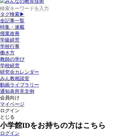
タグ検索▶
全記事一覧
特集・連載
授業改善
学級経営
学校行事
働き方
教師の学び
学校経営
研究会カレンダー
みん教相談室
動画ライブラリー
通知表所見文例
会員向け
マイページ
ログイン
とじる
小学館IDをお持ちの方はこちら
ログイン