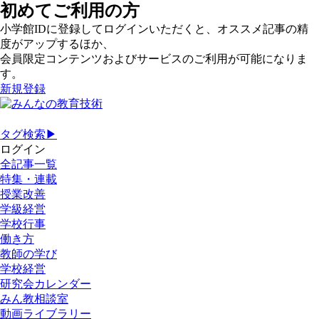
初めてご利用の方
小学館IDに登録してログインいただくと、オススメ記事の精
度がアップするほか、
会員限定コンテンツおよびサービスのご利用が可能になりま
す。
新規登録
タグ検索▶
ログイン
全記事一覧
特集・連載
授業改善
学級経営
学校行事
働き方
教師の学び
学校経営
研究会カレンダー
みん教相談室
動画ライブラリー