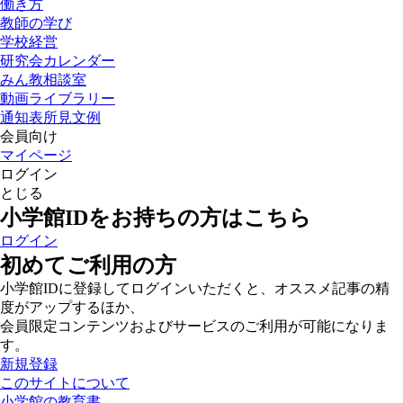
働き方
教師の学び
学校経営
研究会カレンダー
みん教相談室
動画ライブラリー
通知表所見文例
会員向け
マイページ
ログイン
とじる
小学館IDをお持ちの方はこちら
ログイン
初めてご利用の方
小学館IDに登録してログインいただくと、オススメ記事の精
度がアップするほか、
会員限定コンテンツおよびサービスのご利用が可能になりま
す。
新規登録
このサイトについて
小学館の教育書