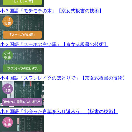
小３国語「モチモチの木」【京女式板書の技術】
小２国語「スーホの白い馬」【京女式板書の技術】
小４国語「スワンレイクのほとりで」【京女式板書の技術】
小６国語「出会った言葉をふり返ろう」【板書の技術】