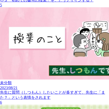
小３「初めての書写の授業」を、どうデザインする？
5
未分類
2023/08/21
先生に質問（しつもん）したいことが多すぎて、先生に「ま
た？」という表情をされます
6