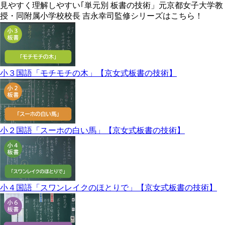
見やすく理解しやすい｢単元別 板書の技術」元京都女子大学教
授・同附属小学校校長 吉永幸司監修シリーズはこちら！
小３国語「モチモチの木」【京女式板書の技術】
小２国語「スーホの白い馬」【京女式板書の技術】
小４国語「スワンレイクのほとりで」【京女式板書の技術】