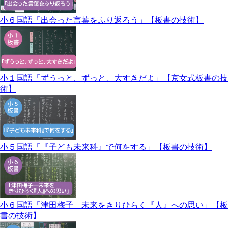
小６国語「出会った言葉をふり返ろう」【板書の技術】
小１国語「ずうっと、ずっと、大すきだよ」【京女式板書の技
術】
小５国語「『子ども未来科』で何をする」【板書の技術】
小６国語「津田梅子―未来をきりひらく『人』への思い」【板
書の技術】