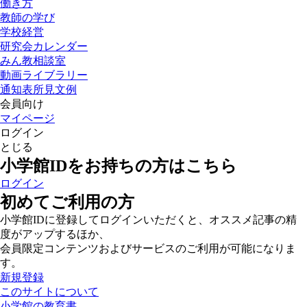
働き方
教師の学び
学校経営
研究会カレンダー
みん教相談室
動画ライブラリー
通知表所見文例
会員向け
マイページ
ログイン
とじる
小学館IDをお持ちの方はこちら
ログイン
初めてご利用の方
小学館IDに登録してログインいただくと、オススメ記事の精
度がアップするほか、
会員限定コンテンツおよびサービスのご利用が可能になりま
す。
新規登録
このサイトについて
小学館の教育書