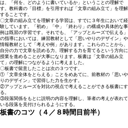
は、「何を、どのように書いているか」ということの理解で
す。教科書の「目標」を引用すれば「文章の組み立て」を理解
することです。
〇文章の組み立てを理解する学習は、すでに３年生において経
験しています。「初め」「中」「終わり」の構成や具体的な事
例は既習の学習です。それでも、「アップとルーズで伝える」
の指導においては、練習教材として「思いやりのデザイン」や
情報教材として「考えや例」があります。これらのことから、
自分の力で文章を読める力、理解する力を育てるという方向に
授業を進めることが大事になります。板書は「文章の組み立
て」の理解につながるように考えました。
〇板書で留意したことは次の３つです。
①「文章全体をとらえる」ことをめあてに、前教材の「思いや
りのデザイン」で習得した力を生かす。
②アップとルーズを対比の視点で考えることができる板書にす
る。
③段落関係をもとに説明の内容を理解し、筆者の考えが表れて
いる段落を見付けられるようにする。
板書のコツ（４／８時間目前半）