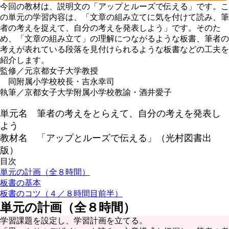
今回の教材は、説明文の「アップとルーズで伝える」です。こ
の単元の学習内容は、「文章の組み立てに気を付けて読み、筆
者の考えを捉えて、自分の考えを発表しよう」です。そのた
め、「文章の組み立て」の理解につながるような板書、筆者の
考えが表れている段落を見付けられるような板書などの工夫を
紹介します。
監修／元京都女子大学教授
同附属小学校校長・吉永幸司
執筆／京都女子大学附属小学校教諭・酒井愛子
単元名 筆者の考えをとらえて、自分の考えを発表し
よう
教材名 「アップとルーズで伝える」（光村図書出
版）
目次
単元の計画（全８時間）
板書の基本
板書のコツ（４／８時間目前半）
単元の計画（全８時間）
学習課題を設定し、学習計画を立てる。