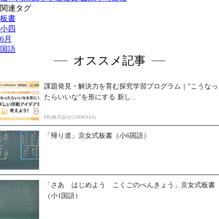
関連タグ
板書
小四
6月
国語
オススメ記事
課題発見・解決力を育む探究学習プログラム｜“こうなっ
たらいいな”を形にする 新し...
PR(株式会社COMPASS)
「帰り道」京女式板書（小6国語）
「さあ はじめよう こくごのべんきょう」京女式板書
（小1国語）