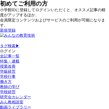
初めてご利用の方
小学館IDに登録してログインいただくと、オススメ記事の精
度がアップするほか、
会員限定コンテンツおよびサービスのご利用が可能になりま
す。
新規登録
タグ検索▶
ログイン
全記事一覧
特集・連載
授業改善
学級経営
学校行事
働き方
教師の学び
学校経営
研究会カレンダー
みん教相談室
動画ライブラリー