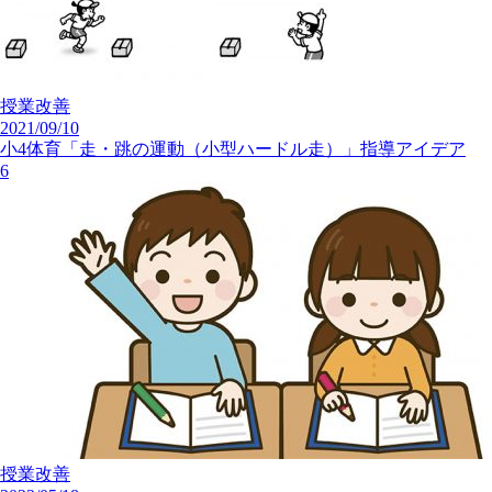
授業改善
2021/09/10
小4体育「走・跳の運動（小型ハードル走）」指導アイデア
6
授業改善