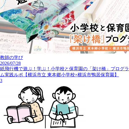
教師の学び
2026/07/28
紙飛行機で遊ぶ！学ぶ！小学校と保育園の「架け橋」プログラ
ム実践ルポ【横浜市立 東本郷小学校×横浜市鴨居保育園】
3