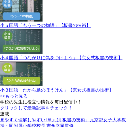
小５国語「もう一つの物語」【板書の技術】
小４国語「つながりに気をつけよう」【京女式板書の技術】
小３国語「たから島のぼうけん」【京女式板書の技術】
>>もっと見る
学校の先生に役立つ情報を毎日配信中！
クリックして最新記事をチェック！
連載
見やすく理解しやすい｢単元別 板書の技術」元京都女子大学教
授・同附属小学校校長 吉永幸司監修