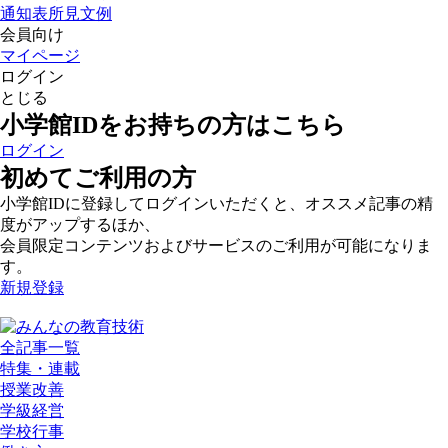
通知表所見文例
会員向け
マイページ
ログイン
とじる
小学館IDをお持ちの方はこちら
ログイン
初めてご利用の方
小学館IDに登録してログインいただくと、オススメ記事の精
度がアップするほか、
会員限定コンテンツおよびサービスのご利用が可能になりま
す。
新規登録
全記事一覧
特集・連載
授業改善
学級経営
学校行事