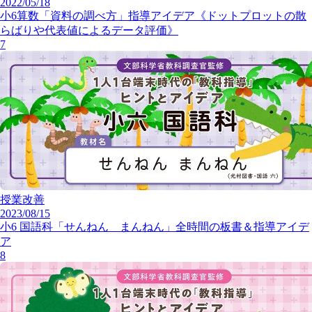
2022/05/18
小6算数「資料の調べ方」指導アイデア《ドットプロットの散
らばりや代表値によるデータ評価》
7
授業改善
2023/08/15
小6 国語科「せんねん まんねん」全時間の板書＆指導アイデ
ア
8