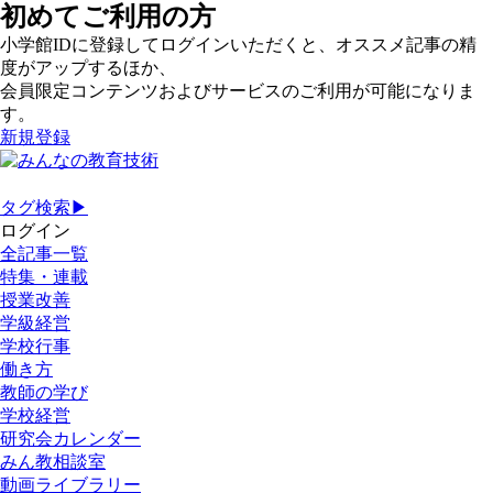
初めてご利用の方
小学館IDに登録してログインいただくと、オススメ記事の精
度がアップするほか、
会員限定コンテンツおよびサービスのご利用が可能になりま
す。
新規登録
タグ検索▶
ログイン
全記事一覧
特集・連載
授業改善
学級経営
学校行事
働き方
教師の学び
学校経営
研究会カレンダー
みん教相談室
動画ライブラリー