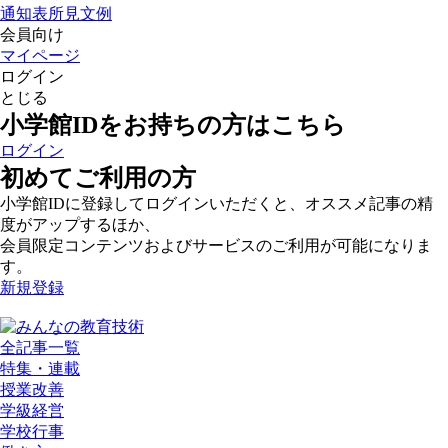
通知表所見文例
会員向け
マイページ
ログイン
とじる
小学館IDをお持ちの方はこちら
ログイン
初めてご利用の方
小学館IDに登録してログインいただくと、オススメ記事の精
度がアップするほか、
会員限定コンテンツおよびサービスのご利用が可能になりま
す。
新規登録
全記事一覧
特集・連載
授業改善
学級経営
学校行事