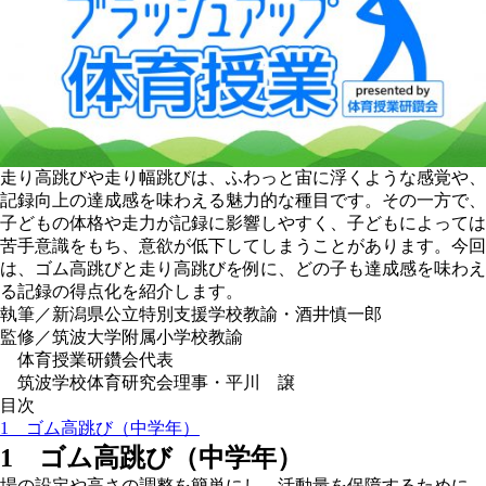
走り高跳びや走り幅跳びは、ふわっと宙に浮くような感覚や
、
記録向上の達成感を味わえる魅力的な種目です。その一方で、
子どもの体格や走力が記録に影響しやすく
、
子どもによっては
苦手意識をもち
、
意欲が低下してしまうことがあります。今回
は
、
ゴム高跳びと走り高跳びを例に
、
どの子も達成感を味わえ
る記録の得点化を紹介します。
執筆
／新潟県公立特別支援学校教諭・酒井慎一郎
監修
／筑波大学附属小学校教諭
体育授業研鑽会代表
筑波学校体育研究会理事・平川 譲
目次
1 ゴム高跳び（中学年）
1 ゴム高跳び（中学年）
場の設定や高さの調整を簡単にし、活動量を保障するために、