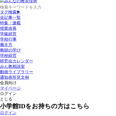
タグ検索▶
全記事一覧
特集・連載
授業改善
学級経営
学校行事
働き方
教師の学び
学校経営
研究会カレンダー
みん教相談室
動画ライブラリー
通知表所見文例
会員向け
マイページ
ログイン
とじる
小学館IDをお持ちの方はこちら
ログイン