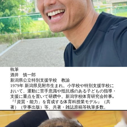
執筆
酒井 慎一郎
新潟県公立特別支援学校 教諭
1979年 新潟県見附市生まれ。小学校や特別支援学校に
おいて、運動に苦手意識や抵抗感のある子どもの指導・
支援に重点を置いて研鑽中。新潟学校体育研究会幹事｡
『｢資質・能力」を育成する体育科授業モデル』（共
著）（学事出版）等、共著・雑誌原稿等執筆多数。