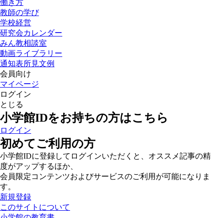
働き方
教師の学び
学校経営
研究会カレンダー
みん教相談室
動画ライブラリー
通知表所見文例
会員向け
マイページ
ログイン
とじる
小学館IDをお持ちの方はこちら
ログイン
初めてご利用の方
小学館IDに登録してログインいただくと、オススメ記事の精
度がアップするほか、
会員限定コンテンツおよびサービスのご利用が可能になりま
す。
新規登録
このサイトについて
小学館の教育書