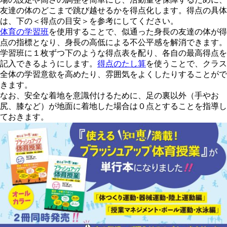
友達の体のどこまで跳び越せるかを得点化します。得点の具体
は、下の＜得点の目安＞を参考にしてください。
体育の学習班
を使用することで、似通った身長の友達の体が得
点の指標となり、身長の高低による不公平感を解消できます。
学習班に１枚ずつ下のような得点表を配り、各自の最高得点を
記入できるようにします。
得点のたし算
を使うことで、クラス
全体の学習意欲を高めたり、雰囲気をよくしたりすることがで
きます。
なお、安全な着地を意識付けるために、足の裏以外（手やお
尻、膝など）が地面に着地した場合は０点とすることを指導し
ておきます。