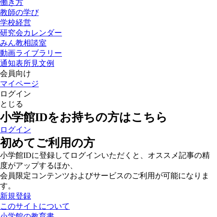
働き方
教師の学び
学校経営
研究会カレンダー
みん教相談室
動画ライブラリー
通知表所見文例
会員向け
マイページ
ログイン
とじる
小学館IDをお持ちの方はこちら
ログイン
初めてご利用の方
小学館IDに登録してログインいただくと、オススメ記事の精
度がアップするほか、
会員限定コンテンツおよびサービスのご利用が可能になりま
す。
新規登録
このサイトについて
小学館の教育書