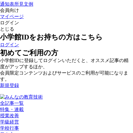
通知表所見文例
会員向け
マイページ
ログイン
とじる
小学館IDをお持ちの方はこちら
ログイン
初めてご利用の方
小学館IDに登録してログインいただくと、オススメ記事の精
度がアップするほか、
会員限定コンテンツおよびサービスのご利用が可能になりま
す。
新規登録
全記事一覧
特集・連載
授業改善
学級経営
学校行事