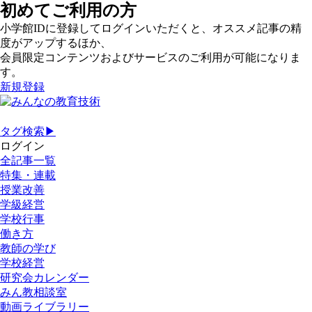
初めてご利用の方
小学館IDに登録してログインいただくと、オススメ記事の精
度がアップするほか、
会員限定コンテンツおよびサービスのご利用が可能になりま
す。
新規登録
タグ検索▶
ログイン
全記事一覧
特集・連載
授業改善
学級経営
学校行事
働き方
教師の学び
学校経営
研究会カレンダー
みん教相談室
動画ライブラリー