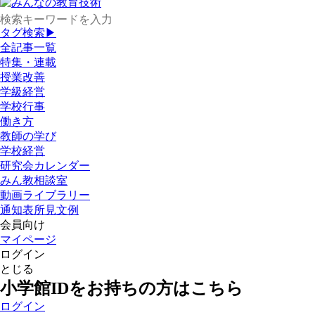
タグ検索▶
全記事一覧
特集・連載
授業改善
学級経営
学校行事
働き方
教師の学び
学校経営
研究会カレンダー
みん教相談室
動画ライブラリー
通知表所見文例
会員向け
マイページ
ログイン
とじる
小学館IDをお持ちの方はこちら
ログイン