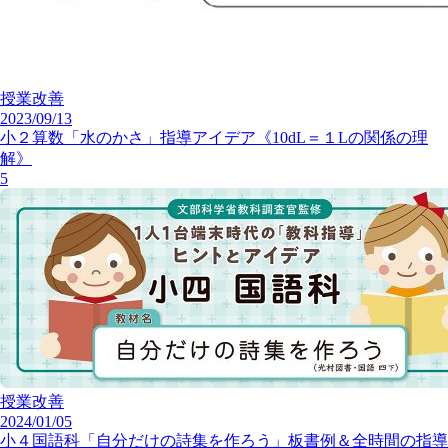
授業改善
2023/09/13
小２算数「水のかさ」指導アイデア《10dL＝１Lの関係の理
解》
5
授業改善
2024/01/05
小４国語科「自分だけの詩集を作ろう」板書例＆全時間の指導