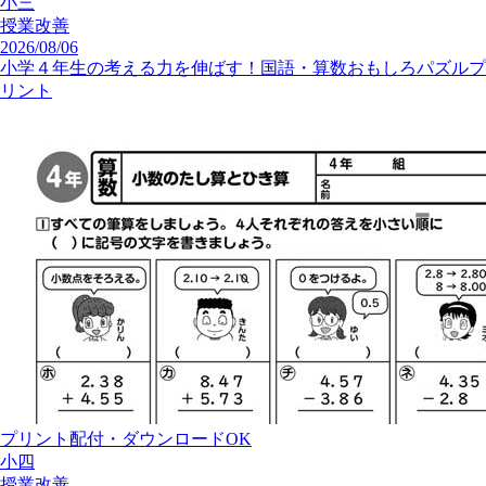
小三
授業改善
2026/08/06
小学４年生の考える力を伸ばす！国語・算数おもしろパズルプ
リント
プリント配付・ダウンロードOK
小四
授業改善