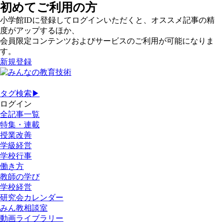
初めてご利用の方
小学館IDに登録してログインいただくと、オススメ記事の精
度がアップするほか、
会員限定コンテンツおよびサービスのご利用が可能になりま
す。
新規登録
タグ検索▶
ログイン
全記事一覧
特集・連載
授業改善
学級経営
学校行事
働き方
教師の学び
学校経営
研究会カレンダー
みん教相談室
動画ライブラリー