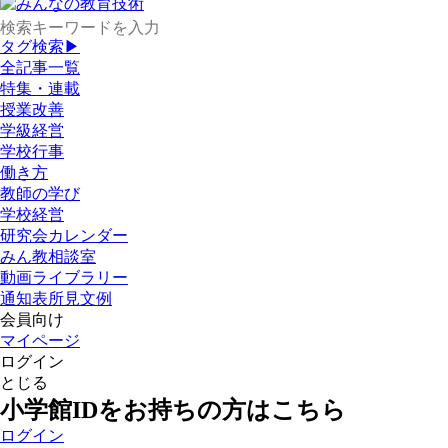
タグ検索▶
全記事一覧
特集・連載
授業改善
学級経営
学校行事
働き方
教師の学び
学校経営
研究会カレンダー
みん教相談室
動画ライブラリー
通知表所見文例
会員向け
マイページ
ログイン
とじる
小学館IDをお持ちの方はこちら
ログイン