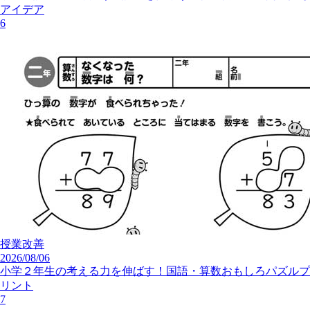
アイデア
6
授業改善
2026/08/06
小学２年生の考える力を伸ばす！国語・算数おもしろパズルプ
リント
7