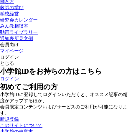
働き方
教師の学び
学校経営
研究会カレンダー
みん教相談室
動画ライブラリー
通知表所見文例
会員向け
マイページ
ログイン
とじる
小学館IDをお持ちの方はこちら
ログイン
初めてご利用の方
小学館IDに登録してログインいただくと、オススメ記事の精
度がアップするほか、
会員限定コンテンツおよびサービスのご利用が可能になりま
す。
新規登録
このサイトについて
小学館の教育書