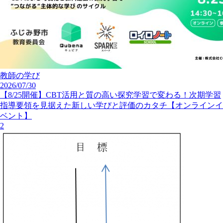
教師の学び
2026/07/30
【8/25開催】CBT活用と質の高い探究学習で変わる！次期学習
指導要領を見据えた新しい学びと評価のカタチ【オンラインイ
ベント】
2