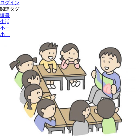
ログイン
関連タグ
読書
生活
小一
小二