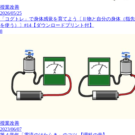
授業改善
2026/05/25
「コグトレ」で身体感覚を育てよう〔Ⅱ物と自分の身体（指先
を使う）〕#14【ダウンロードプリント付】
8
授業改善
2023/06/07
第４学年「電流のはたらき」のコツ 【理科の壺】