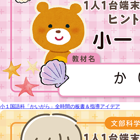
小１国語科「かいがら」全時間の板書＆指導アイデア