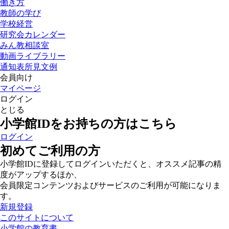
働き方
教師の学び
学校経営
研究会カレンダー
みん教相談室
動画ライブラリー
通知表所見文例
会員向け
マイページ
ログイン
とじる
小学館IDをお持ちの方はこちら
ログイン
初めてご利用の方
小学館IDに登録してログインいただくと、オススメ記事の精
度がアップするほか、
会員限定コンテンツおよびサービスのご利用が可能になりま
す。
新規登録
このサイトについて
小学館の教育書