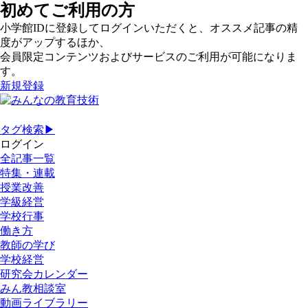
初めてご利用の方
小学館IDに登録してログインいただくと、オススメ記事の精
度がアップするほか、
会員限定コンテンツおよびサービスのご利用が可能になりま
す。
新規登録
タグ検索▶
ログイン
全記事一覧
特集・連載
授業改善
学級経営
学校行事
働き方
教師の学び
学校経営
研究会カレンダー
みん教相談室
動画ライブラリー