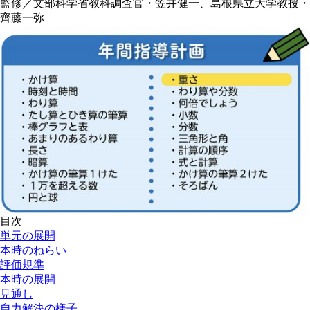
監修／文部科学省教科調査官・笠井健一、島根県立大学教授・
齊藤一弥
目次
単元の展開
本時のねらい
評価規準
本時の展開
見通し
自力解決の様子