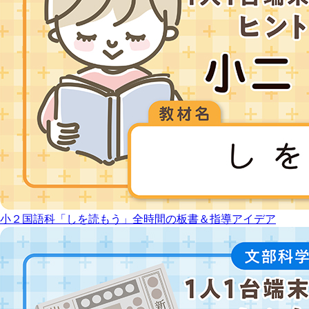
小２国語科「しを読もう」全時間の板書＆指導アイデア