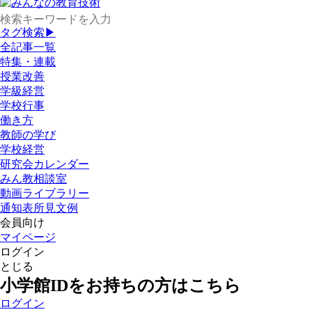
タグ検索▶
全記事一覧
特集・連載
授業改善
学級経営
学校行事
働き方
教師の学び
学校経営
研究会カレンダー
みん教相談室
動画ライブラリー
通知表所見文例
会員向け
マイページ
ログイン
とじる
小学館IDをお持ちの方はこちら
ログイン