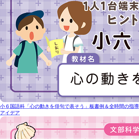
小６国語科「心の動きを俳句で表そう」板書例＆全時間の指導
アイデア