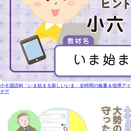
小６国語科「いま始まる新しいいま」全時間の板書＆指導アイ
デア