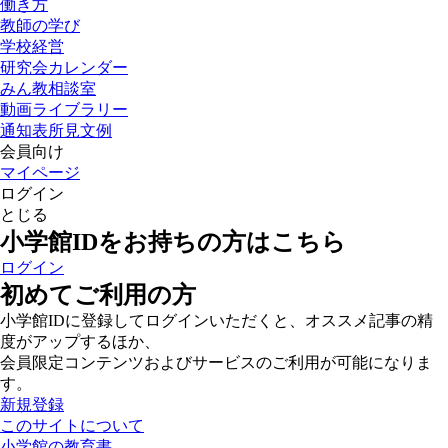
働き方
教師の学び
学校経営
研究会カレンダー
みん教相談室
動画ライブラリー
通知表所見文例
会員向け
マイページ
ログイン
とじる
小学館IDをお持ちの方はこちら
ログイン
初めてご利用の方
小学館IDに登録してログインいただくと、オススメ記事の精
度がアップするほか、
会員限定コンテンツおよびサービスのご利用が可能になりま
す。
新規登録
このサイトについて
小学館の教育書