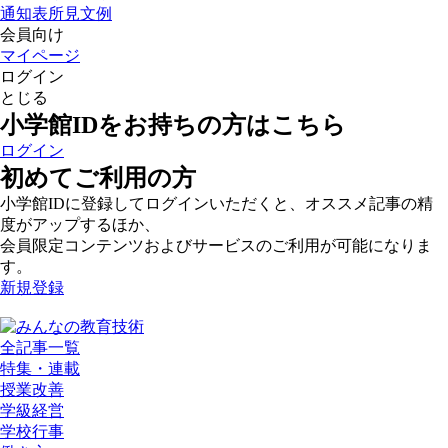
通知表所見文例
会員向け
マイページ
ログイン
とじる
小学館IDをお持ちの方はこちら
ログイン
初めてご利用の方
小学館IDに登録してログインいただくと、オススメ記事の精
度がアップするほか、
会員限定コンテンツおよびサービスのご利用が可能になりま
す。
新規登録
全記事一覧
特集・連載
授業改善
学級経営
学校行事