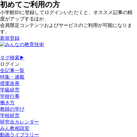
初めてご利用の方
小学館IDに登録してログインいただくと、オススメ記事の精
度がアップするほか、
会員限定コンテンツおよびサービスのご利用が可能になりま
す。
新規登録
タグ検索▶
ログイン
全記事一覧
特集・連載
授業改善
学級経営
学校行事
働き方
教師の学び
学校経営
研究会カレンダー
みん教相談室
動画ライブラリー