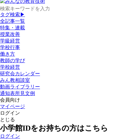
タグ検索▶
全記事一覧
特集・連載
授業改善
学級経営
学校行事
働き方
教師の学び
学校経営
研究会カレンダー
みん教相談室
動画ライブラリー
通知表所見文例
会員向け
マイページ
ログイン
とじる
小学館IDをお持ちの方はこちら
ログイン