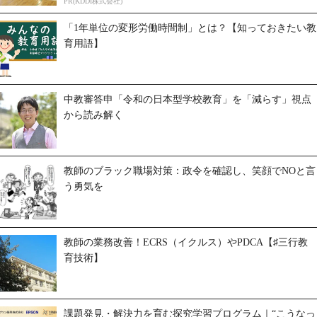
PR(KDDI株式会社)
「1年単位の変形労働時間制」とは？【知っておきたい教
育用語】
中教審答申「令和の日本型学校教育」を「減らす」視点
から読み解く
教師のブラック職場対策：政令を確認し、笑顔でNOと言
う勇気を
教師の業務改善！ECRS（イクルス）やPDCA【♯三行教
育技術】
課題発見・解決力を育む探究学習プログラム｜“こうなっ