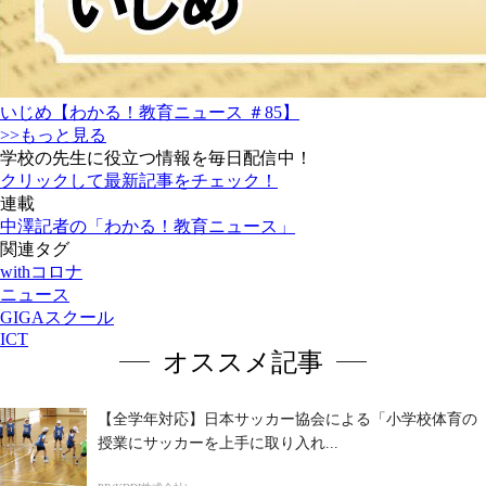
いじめ【わかる！教育ニュース ＃85】
>>もっと見る
学校の先生に役立つ情報を毎日配信中！
クリックして最新記事をチェック！
連載
中澤記者の「わかる！教育ニュース」
関連タグ
withコロナ
ニュース
GIGAスクール
ICT
オススメ記事
【全学年対応】日本サッカー協会による「小学校体育の
授業にサッカーを上手に取り入れ...