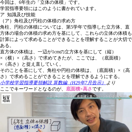
今回は、6年生の「立体の体積」です。
学習指導要領にはこのように書かれています。
ア 知識及び技能
（ア）角柱及び円柱の体積の求め方
角柱、円柱の体積については、第5学年で指導した立方体、直
方体の場合の体積の求め方を基にして、これらの立体の体積も
計算によって求めることができることを理解することが大切で
ある。
直方体の体積は、一辺が1cmの立方体を基にして（縦）
×（横）×（高さ）で求めてきたが、ここでは、（底面積）
×（高さ）と捉え直していく。
そのことを基にして、角柱や円柱の体積は、（底面積）×（高
さ）で求めることができることを理解できるようにする。
小学校学習指導要領解説 算数編（H29年
7
月告示）
より
ここでキーワードとなるのが、
底面積×高さ
です。