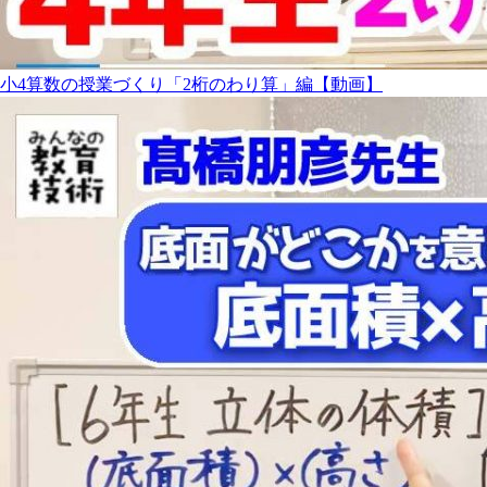
小4算数の授業づくり「2桁のわり算」編【動画】