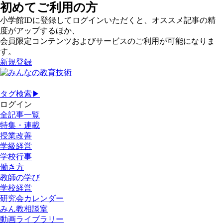
初めてご利用の方
小学館IDに登録してログインいただくと、オススメ記事の精
度がアップするほか、
会員限定コンテンツおよびサービスのご利用が可能になりま
す。
新規登録
タグ検索▶
ログイン
全記事一覧
特集・連載
授業改善
学級経営
学校行事
働き方
教師の学び
学校経営
研究会カレンダー
みん教相談室
動画ライブラリー