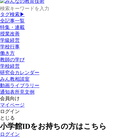
タグ検索▶
全記事一覧
特集・連載
授業改善
学級経営
学校行事
働き方
教師の学び
学校経営
研究会カレンダー
みん教相談室
動画ライブラリー
通知表所見文例
会員向け
マイページ
ログイン
とじる
小学館IDをお持ちの方はこちら
ログイン