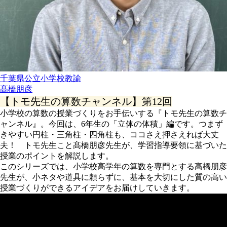
千葉県公立小学校教諭
髙橋朋彦
【トモ先生の算数チャンネル】第12回
小学校の算数の授業づくりをお手伝いする『トモ先生の算数チ
ャンネル』。今回は、6年生の「立体の体積」編です。つまず
きやすい円柱・三角柱・四角柱も、ココさえ押さえれば大丈
夫！ トモ先生こと髙橋朋彦先生が、学習指導要領に基づいた
授業のポイントを解説します。
このシリーズでは、小学校高学年の算数を専門とする髙橋朋彦
先生が、小ネタや道具に頼らずに、基本を大切にした質の高い
授業づくりができるアイデアをお届けしていきます。