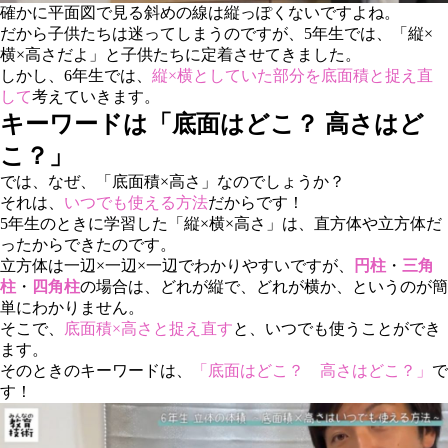
確かに平面図で見る斜めの線は縦っぽくないですよね。
だから子供たちは迷ってしまうのですが、5年生では、「縦×
横×高さだよ」と子供たちに定着させてきました。
しかし、6年生では、
縦×横としていた部分を底面積と捉え直
して
考えていきます。
キーワードは「底面はどこ？ 高さはど
こ？」
では、なぜ、「底面積×高さ」なのでしょうか？
それは、
いつでも使える方法
だからです！
5年生のときに学習した「縦×横×高さ」は、直方体や立方体だ
ったからできたのです。
立方体は一辺×一辺×一辺でわかりやすいですが、
円柱
・
三角
柱
・
四角柱
の場合は、どれが縦で、どれが横か、というのが簡
単にわかりません。
そこで、
底面積×高さと捉え直す
と、いつでも使うことができ
ます。
そのときのキーワードは、
「底面はどこ？ 高さはどこ？」
で
す！