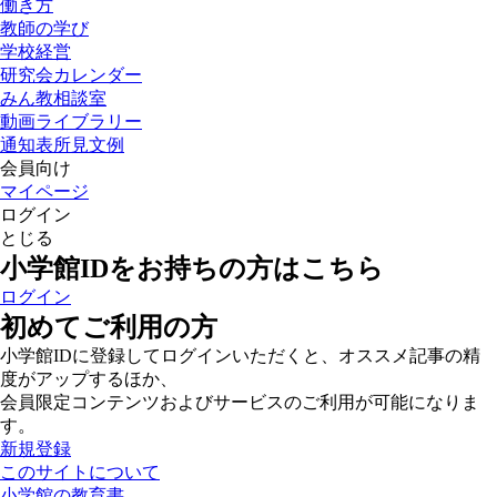
働き方
教師の学び
学校経営
研究会カレンダー
みん教相談室
動画ライブラリー
通知表所見文例
会員向け
マイページ
ログイン
とじる
小学館IDをお持ちの方はこちら
ログイン
初めてご利用の方
小学館IDに登録してログインいただくと、オススメ記事の精
度がアップするほか、
会員限定コンテンツおよびサービスのご利用が可能になりま
す。
新規登録
このサイトについて
小学館の教育書