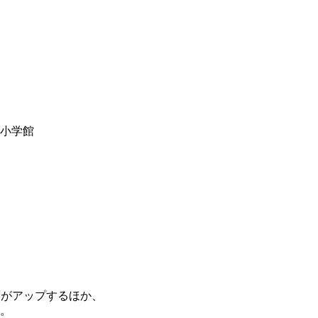
y小学館
度がアップするほか、
。