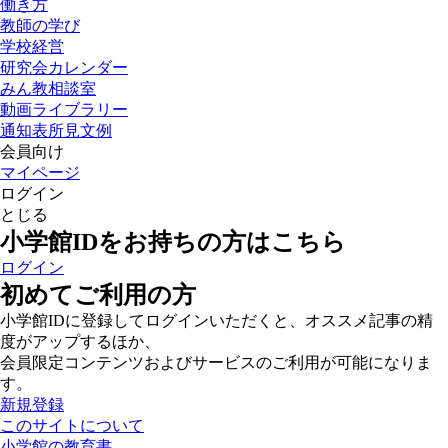
働き方
教師の学び
学校経営
研究会カレンダー
みん教相談室
動画ライブラリー
通知表所見文例
会員向け
マイページ
ログイン
とじる
小学館IDをお持ちの方はこちら
ログイン
初めてご利用の方
小学館IDに登録してログインいただくと、オススメ記事の精
度がアップするほか、
会員限定コンテンツおよびサービスのご利用が可能になりま
す。
新規登録
このサイトについて
小学館の教育書