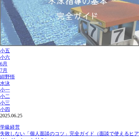
小五
小六
6月
7月
紺野悟
水泳
小一
小二
小三
小四
2025.06.25
学級経営
失敗しない「個人面談のコツ」完全ガイド（面談で使えるヒア