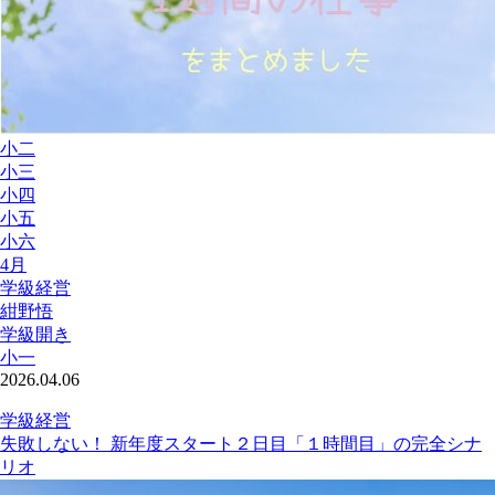
小二
小三
小四
小五
小六
4月
学級経営
紺野悟
学級開き
小一
2026.04.06
学級経営
失敗しない！ 新年度スタート２日目「１時間目」の完全シナ
リオ