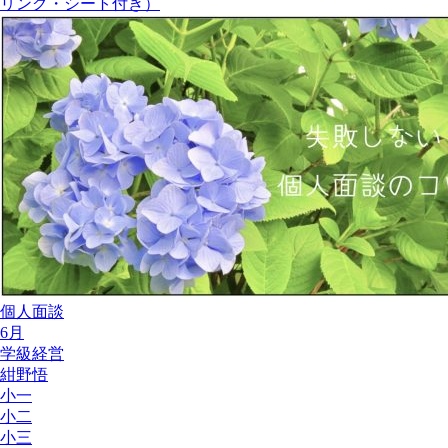
リング・シート付き）
個人面談
6月
学級経営
紺野悟
小一
小二
小三