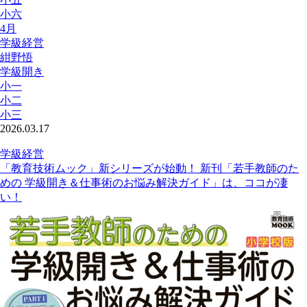
小六
4月
学級経営
紺野悟
学級開き
小一
小二
小三
2026.03.17
学級経営
「教育技術ムック」新シリーズが始動！ 新刊「若手教師のた
めの 学級開き＆仕事術のお悩み解決ガイド」は、ココが凄
い！