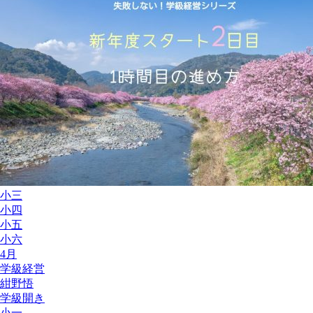
小三
小四
小五
小六
4月
学級経営
紺野悟
学級開き
小一