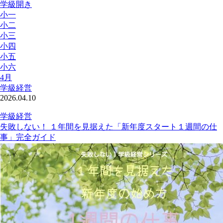
学級開き
小一
小二
小三
小四
小五
小六
4月
学級経営
2026.04.10
学級経営
失敗しない！ １年間を見据えた「新年度スタート１週間の仕
事」完全ガイド