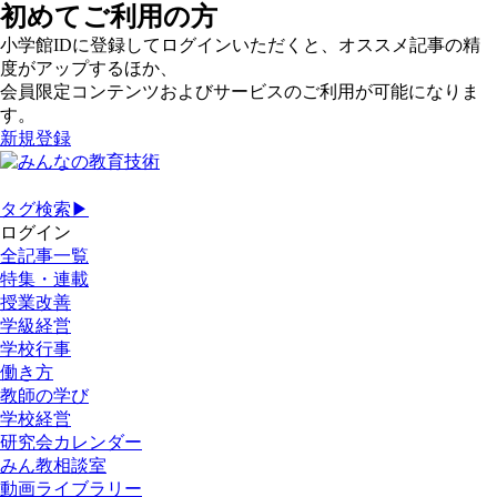
初めてご利用の方
小学館IDに登録してログインいただくと、オススメ記事の精
度がアップするほか、
会員限定コンテンツおよびサービスのご利用が可能になりま
す。
新規登録
タグ検索▶
ログイン
全記事一覧
特集・連載
授業改善
学級経営
学校行事
働き方
教師の学び
学校経営
研究会カレンダー
みん教相談室
動画ライブラリー