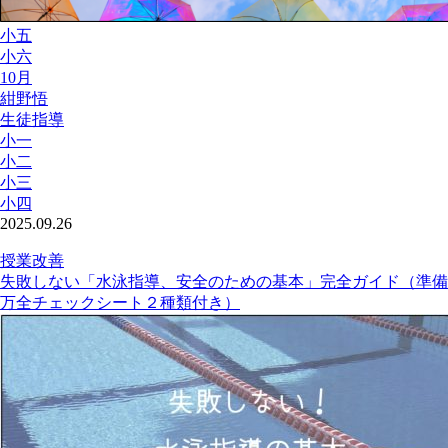
小五
小六
10月
紺野悟
生徒指導
小一
小二
小三
小四
2025.09.26
授業改善
失敗しない「水泳指導、安全のための基本」完全ガイド（準備
万全チェックシート２種類付き）