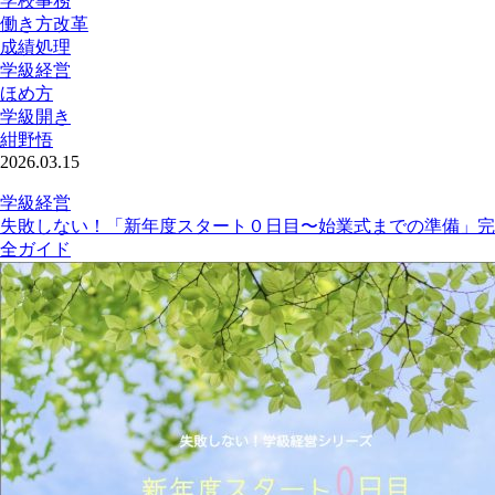
学校事務
働き方改革
成績処理
学級経営
ほめ方
学級開き
紺野悟
2026.03.15
学級経営
失敗しない！「新年度スタート０日目〜始業式までの準備」完
全ガイド