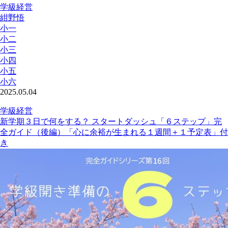
学級経営
紺野悟
小一
小二
小三
小四
小五
小六
2025.05.04
学級経営
新学期３日で何をする？ スタートダッシュ「６ステップ」完
全ガイド（後編）「心に余裕が生まれる１週間＋１予定表」付
き