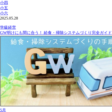
小四
小五
小六
2025.05.28
学級経営
GW明けにも間に合う！ 給食・掃除システムづくり完全ガイド
5月