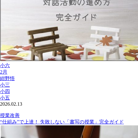
小六
2月
紺野悟
小三
小四
小五
2026.02.13
授業改善
“仕組み”で上達！ 失敗しない「書写の授業」完全ガイド