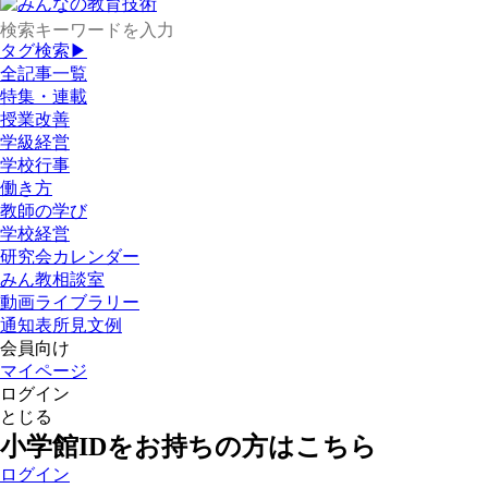
タグ検索▶
全記事一覧
特集・連載
授業改善
学級経営
学校行事
働き方
教師の学び
学校経営
研究会カレンダー
みん教相談室
動画ライブラリー
通知表所見文例
会員向け
マイページ
ログイン
とじる
小学館IDをお持ちの方はこちら
ログイン