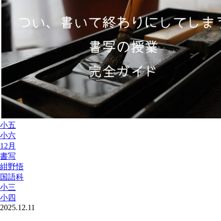
小五
小六
12月
書写
紺野悟
国語科
小三
小四
2025.12.11