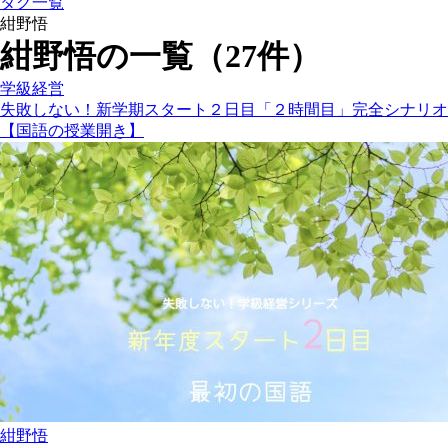
タグ一覧
紺野悟
紺野悟の一覧（27件）
学級経営
失敗しない！新学期スタート２日目「２時間目」完全シナリオ
【国語の授業開き】
紺野悟