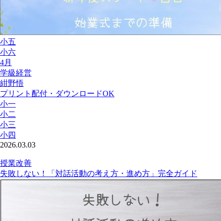
小五
小六
4月
学級経営
紺野悟
プリント配付・ダウンロードOK
小一
小二
小三
小四
2026.03.03
授業改善
失敗しない！「対話活動の考え方・進め方」完全ガイド