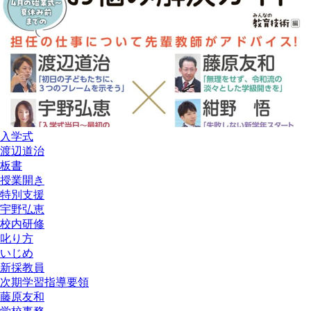
入学式
渡辺道治
板書
授業開き
特別支援
宇野弘恵
校内研修
叱り方
いじめ
新採教員
次期学習指導要領
藤原友和