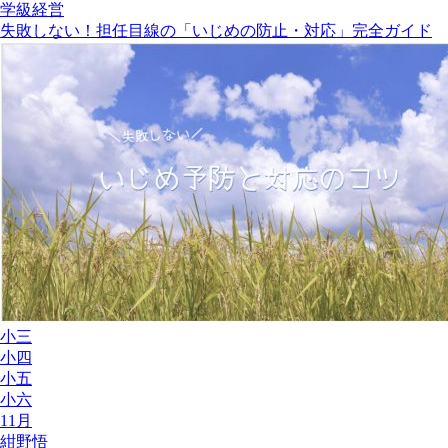
学級経営
失敗しない！担任目線の「いじめの防止・対応」完全ガイド
小三
小四
小五
小六
11月
紺野悟