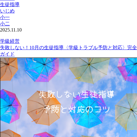
生徒指導
いじめ
小一
小二
2025.11.10
学級経営
失敗しない！10月の生徒指導〈学級トラブル予防と対応〉完全
ガイド