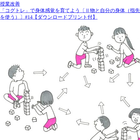
授業改善
「コグトレ」で身体感覚を育てよう〔Ⅱ物と自分の身体（指先
を使う）〕#14【ダウンロードプリント付】