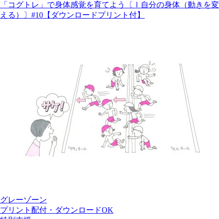
「コグトレ」で身体感覚を育てよう〔Ⅰ自分の身体（動きを変
える）〕#10【ダウンロードプリント付】
グレーゾーン
プリント配付・ダウンロードOK