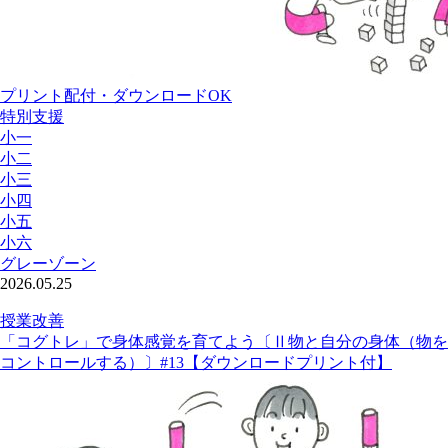
プリント配付・ダウンロードOK
特別支援
小一
小二
小三
小四
小五
小六
グレーゾーン
2026.05.25
授業改善
「コグトレ」で身体感覚を育てよう〔Ⅱ物と自分の身体（物を
コントロールする）〕#13【ダウンロードプリント付】