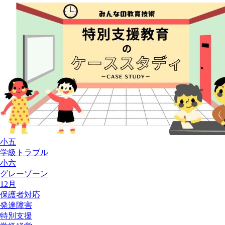
小五
学級トラブル
小六
グレーゾーン
12月
保護者対応
発達障害
特別支援