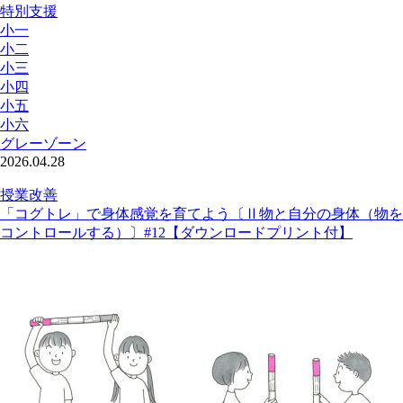
特別支援
小一
小二
小三
小四
小五
小六
グレーゾーン
2026.04.28
授業改善
「コグトレ」で身体感覚を育てよう〔Ⅱ物と自分の身体（物を
コントロールする）〕#12【ダウンロードプリント付】