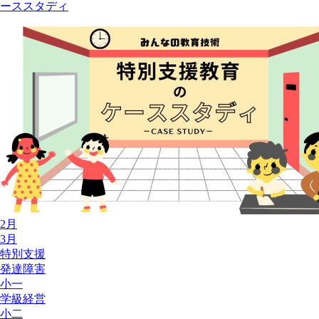
ーススタディ
2月
3月
特別支援
発達障害
小一
学級経営
小二