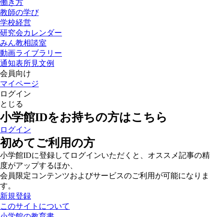
働き方
教師の学び
学校経営
研究会カレンダー
みん教相談室
動画ライブラリー
通知表所見文例
会員向け
マイページ
ログイン
とじる
小学館IDをお持ちの方はこちら
ログイン
初めてご利用の方
小学館IDに登録してログインいただくと、オススメ記事の精
度がアップするほか、
会員限定コンテンツおよびサービスのご利用が可能になりま
す。
新規登録
このサイトについて
小学館の教育書