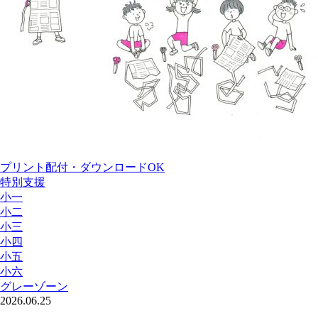
プリント配付・ダウンロードOK
特別支援
小一
小二
小三
小四
小五
小六
グレーゾーン
2026.06.25