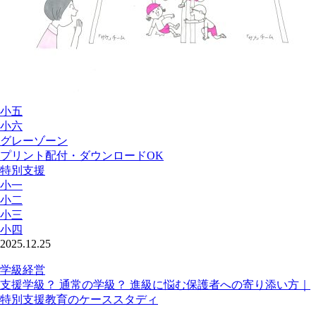
小五
小六
グレーゾーン
プリント配付・ダウンロードOK
特別支援
小一
小二
小三
小四
2025.12.25
学級経営
支援学級？ 通常の学級？ 進級に悩む保護者への寄り添い方｜
特別支援教育のケーススタディ