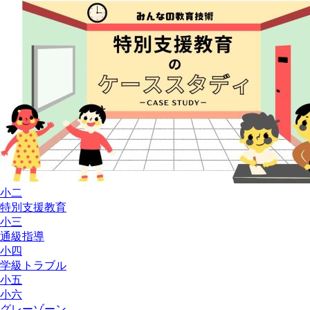
小二
特別支援教育
小三
通級指導
小四
学級トラブル
小五
小六
グレーゾーン