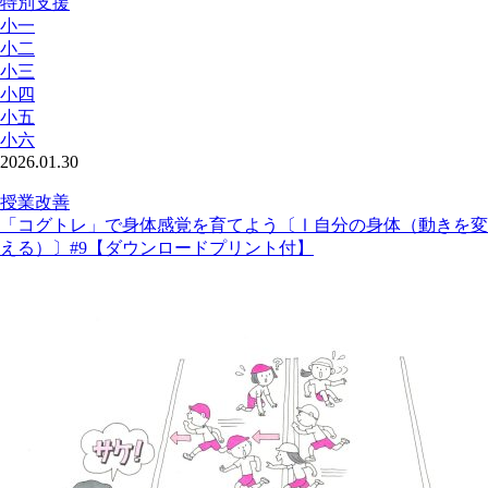
特別支援
小一
小二
小三
小四
小五
小六
2026.01.30
授業改善
「コグトレ」で身体感覚を育てよう〔Ⅰ自分の身体（動きを変
える）〕#9【ダウンロードプリント付】