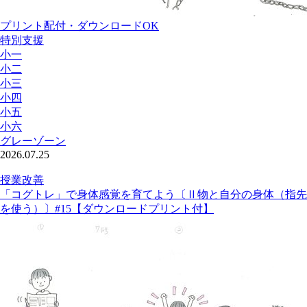
プリント配付・ダウンロードOK
特別支援
小一
小二
小三
小四
小五
小六
グレーゾーン
2026.07.25
授業改善
「コグトレ」で身体感覚を育てよう〔Ⅱ物と自分の身体（指先
を使う）〕#15【ダウンロードプリント付】