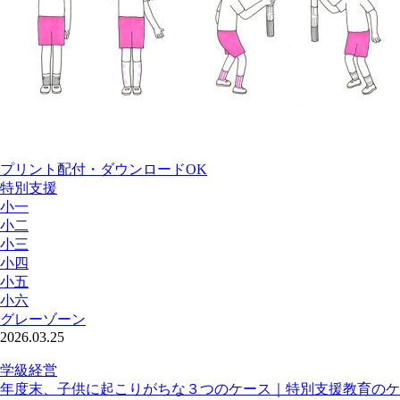
プリント配付・ダウンロードOK
特別支援
小一
小二
小三
小四
小五
小六
グレーゾーン
2026.03.25
学級経営
年度末、子供に起こりがちな３つのケース｜特別支援教育のケ