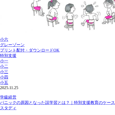
小六
グレーゾーン
プリント配付・ダウンロードOK
特別支援
小一
小二
小三
小四
小五
2025.11.25
学級経営
パニックの原因となった誤学習とは？｜特別支援教育のケース
スタディ