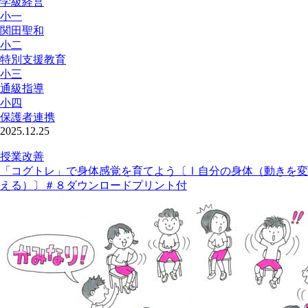
学級経営
小一
関田聖和
小二
特別支援教育
小三
通級指導
小四
保護者連携
2025.12.25
授業改善
「コグトレ」で身体感覚を育てよう〔Ⅰ自分の身体（動きを変
える）〕＃８ダウンロードプリント付