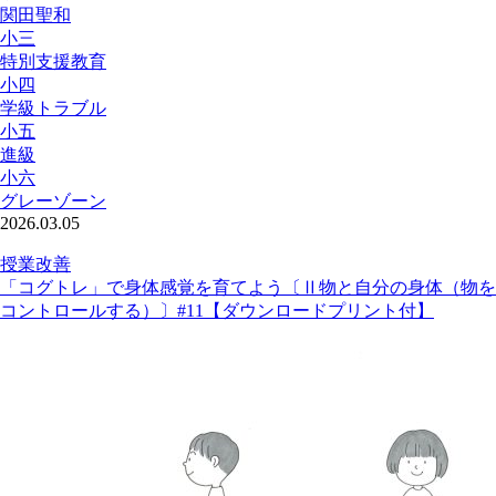
関田聖和
小三
特別支援教育
小四
学級トラブル
小五
進級
小六
グレーゾーン
2026.03.05
授業改善
「コグトレ」で身体感覚を育てよう〔Ⅱ物と自分の身体（物を
コントロールする）〕#11【ダウンロードプリント付】