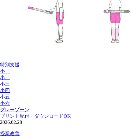
特別支援
小一
小二
小三
小四
小五
小六
グレーゾーン
プリント配付・ダウンロードOK
2026.02.28
授業改善