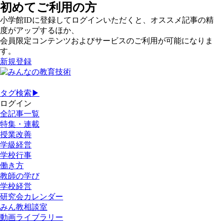
初めてご利用の方
小学館IDに登録してログインいただくと、オススメ記事の精
度がアップするほか、
会員限定コンテンツおよびサービスのご利用が可能になりま
す。
新規登録
タグ検索▶
ログイン
全記事一覧
特集・連載
授業改善
学級経営
学校行事
働き方
教師の学び
学校経営
研究会カレンダー
みん教相談室
動画ライブラリー