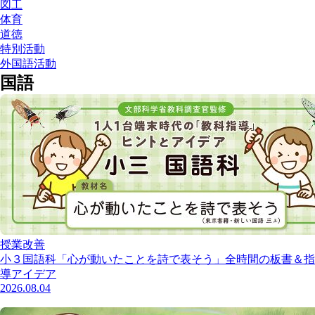
図工
体育
道徳
特別活動
外国語活動
国語
授業改善
小３国語科「心が動いたことを詩で表そう」全時間の板書＆指
導アイデア
2026.08.04