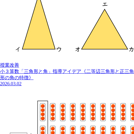
授業改善
小３算数「三角形と角」指導アイデア《二等辺三角形と正三角
形の角の特徴》
2026.03.02