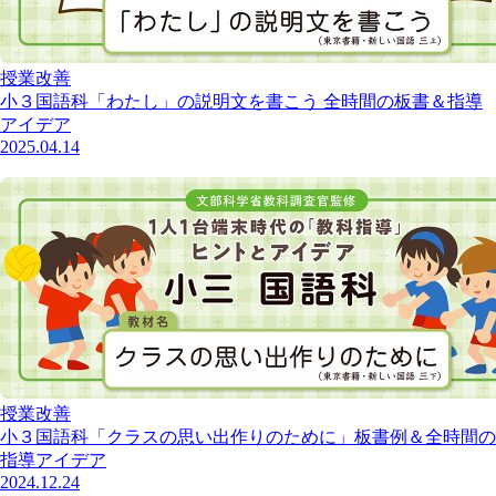
授業改善
小３国語科「わたし」の説明文を書こう 全時間の板書＆指導
アイデア
2025.04.14
授業改善
小３国語科「クラスの思い出作りのために」板書例＆全時間の
指導アイデア
2024.12.24