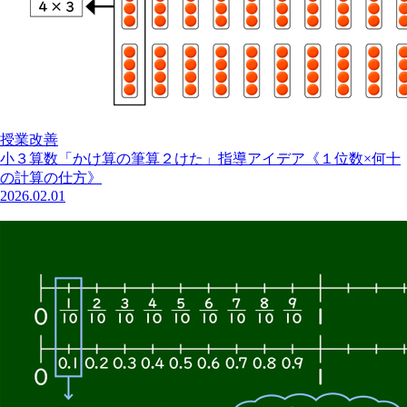
授業改善
小３算数「かけ算の筆算２けた」指導アイデア《１位数×何十
の計算の仕方》
2026.02.01