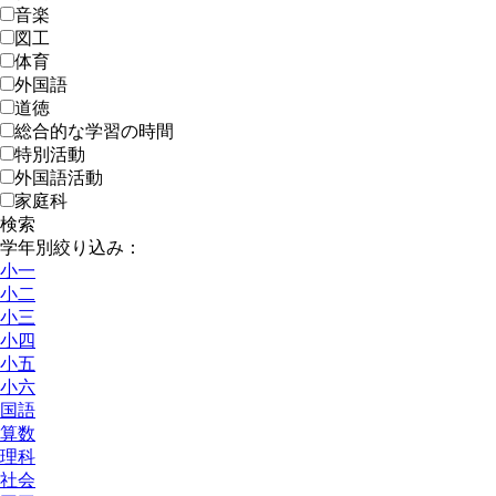
音楽
図工
体育
外国語
道徳
総合的な学習の時間
特別活動
外国語活動
家庭科
検索
学年別絞り込み：
小一
小二
小三
小四
小五
小六
国語
算数
理科
社会