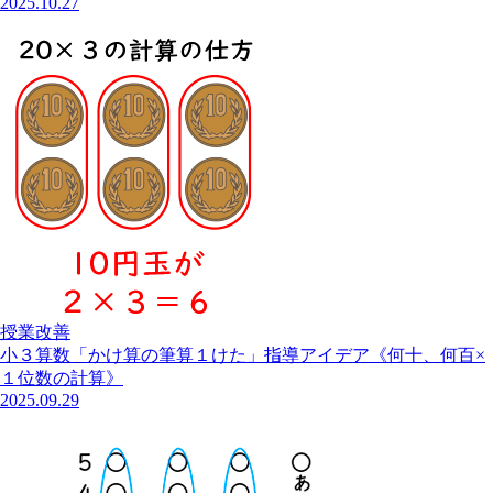
2025.10.27
授業改善
小３算数「かけ算の筆算１けた」指導アイデア《何十、何百×
１位数の計算》
2025.09.29