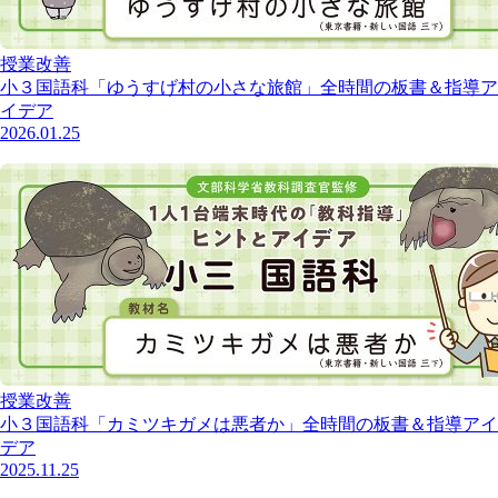
授業改善
小３国語科「ゆうすげ村の小さな旅館」全時間の板書＆指導ア
イデア
2026.01.25
授業改善
小３国語科「カミツキガメは悪者か」全時間の板書＆指導アイ
デア
2025.11.25