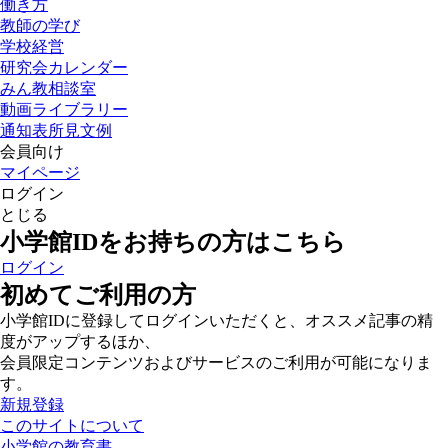
働き方
教師の学び
学校経営
研究会カレンダー
みん教相談室
動画ライブラリー
通知表所見文例
会員向け
マイページ
ログイン
とじる
小学館IDをお持ちの方はこちら
ログイン
初めてご利用の方
小学館IDに登録してログインいただくと、オススメ記事の精
度がアップするほか、
会員限定コンテンツおよびサービスのご利用が可能になりま
す。
新規登録
このサイトについて
小学館の教育書