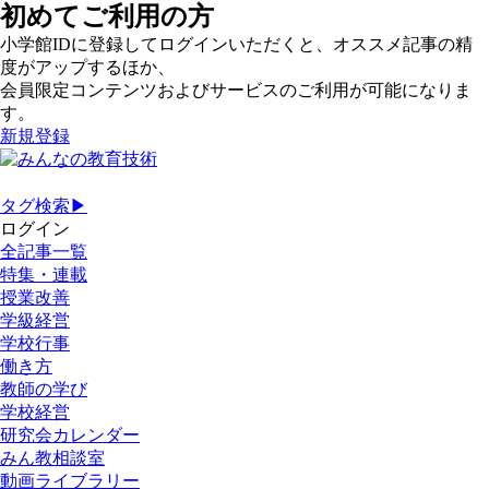
初めてご利用の方
小学館IDに登録してログインいただくと、オススメ記事の精
度がアップするほか、
会員限定コンテンツおよびサービスのご利用が可能になりま
す。
新規登録
タグ検索▶
ログイン
全記事一覧
特集・連載
授業改善
学級経営
学校行事
働き方
教師の学び
学校経営
研究会カレンダー
みん教相談室
動画ライブラリー