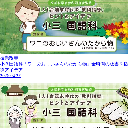
授業改善
小３国語科「ワニのおじいさんのたから物」全時間の板書＆指
導アイデア
2026.04.27