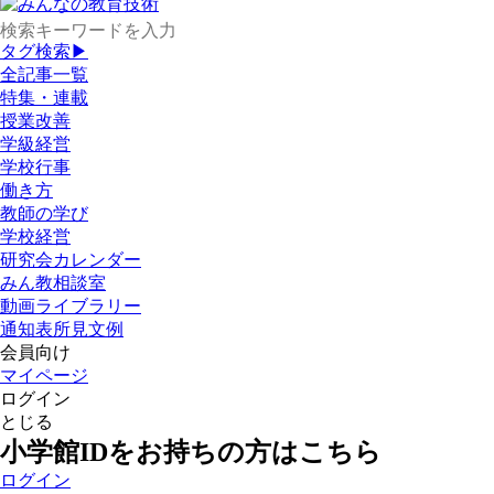
タグ検索▶
全記事一覧
特集・連載
授業改善
学級経営
学校行事
働き方
教師の学び
学校経営
研究会カレンダー
みん教相談室
動画ライブラリー
通知表所見文例
会員向け
マイページ
ログイン
とじる
小学館IDをお持ちの方はこちら
ログイン