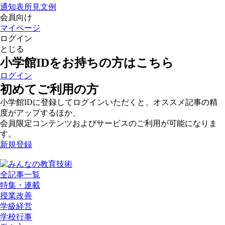
通知表所見文例
会員向け
マイページ
ログイン
とじる
小学館IDをお持ちの方はこちら
ログイン
初めてご利用の方
小学館IDに登録してログインいただくと、オススメ記事の精
度がアップするほか、
会員限定コンテンツおよびサービスのご利用が可能になりま
す。
新規登録
全記事一覧
特集・連載
授業改善
学級経営
学校行事