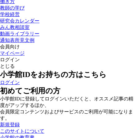
働き方
教師の学び
学校経営
研究会カレンダー
みん教相談室
動画ライブラリー
通知表所見文例
会員向け
マイページ
ログイン
とじる
小学館IDをお持ちの方はこちら
ログイン
初めてご利用の方
小学館IDに登録してログインいただくと、オススメ記事の精
度がアップするほか、
会員限定コンテンツおよびサービスのご利用が可能になりま
す。
新規登録
このサイトについて
小学館の教育書