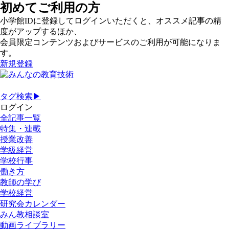
初めてご利用の方
小学館IDに登録してログインいただくと、オススメ記事の精
度がアップするほか、
会員限定コンテンツおよびサービスのご利用が可能になりま
す。
新規登録
タグ検索▶
ログイン
全記事一覧
特集・連載
授業改善
学級経営
学校行事
働き方
教師の学び
学校経営
研究会カレンダー
みん教相談室
動画ライブラリー