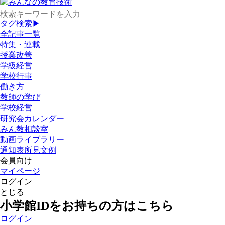
タグ検索▶
全記事一覧
特集・連載
授業改善
学級経営
学校行事
働き方
教師の学び
学校経営
研究会カレンダー
みん教相談室
動画ライブラリー
通知表所見文例
会員向け
マイページ
ログイン
とじる
小学館IDをお持ちの方はこちら
ログイン