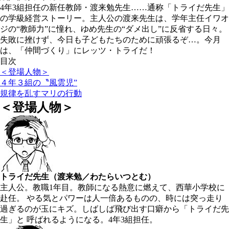
4年3組担任の新任教師・渡来勉先生……通称「トライだ先生」
の学級経営ストーリー。主人公の渡来先生は、学年主任イワオ
ジの“教師力”に憧れ、ゆめ先生の“ダメ出し”に反省する日々。
失敗に挫けず、今日も子どもたちのために頑張るぞ…。今月
は、「仲間づくり」にレッツ・トライだ！
目次
＜登場人物＞
４年３組の〝風雲児”
規律を乱すマリの行動
＜登場人物＞
トライだ先生（渡来勉／わたらいつとむ）
主人公。教職1年目。教師になる熱意に燃えて、西華小学校に
赴任。 やる気とパワーは人一倍あるものの、時には突っ走り
過ぎるのが玉にキズ。しばしば飛び出す口癖から「トライだ先
生」と 呼ばれるようになる。4年3組担任。