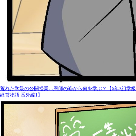
荒れた学級の公開授業…恩師の姿から何を学ぶ？【6年3組学級
経営物語 番外編1】