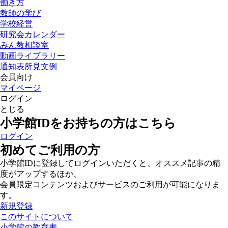
働き方
教師の学び
学校経営
研究会カレンダー
みん教相談室
動画ライブラリー
通知表所見文例
会員向け
マイページ
ログイン
とじる
小学館IDをお持ちの方はこちら
ログイン
初めてご利用の方
小学館IDに登録してログインいただくと、オススメ記事の精
度がアップするほか、
会員限定コンテンツおよびサービスのご利用が可能になりま
す。
新規登録
このサイトについて
小学館の教育書