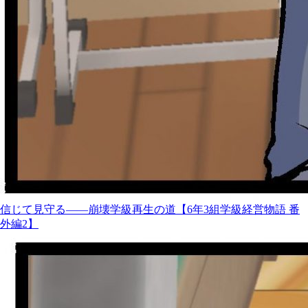
信じて見守る――崩壊学級再生の道【6年3組学級経営物語 番
外編2】