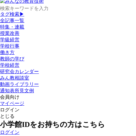
タグ検索▶
全記事一覧
特集・連載
授業改善
学級経営
学校行事
働き方
教師の学び
学校経営
研究会カレンダー
みん教相談室
動画ライブラリー
通知表所見文例
会員向け
マイページ
ログイン
とじる
小学館IDをお持ちの方はこちら
ログイン