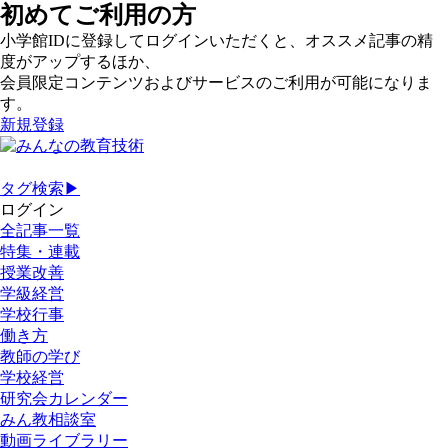
初めてご利用の方
小学館IDに登録してログインいただくと、オススメ記事の精
度がアップするほか、
会員限定コンテンツおよびサービスのご利用が可能になりま
す。
新規登録
タグ検索▶
ログイン
全記事一覧
特集・連載
授業改善
学級経営
学校行事
働き方
教師の学び
学校経営
研究会カレンダー
みん教相談室
動画ライブラリー