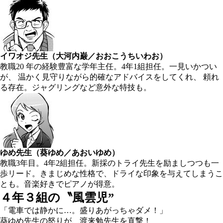
イワオジ先生（大河内巌／おおこうちいわお）
教職20 年の経験豊富な学年主任。4年1組担任。一見いかつい
が、 温かく見守りながら的確なアドバイスをしてくれ、 頼れ
る存在。ジャグリングなど意外な特技も。
ゆめ先生（葵ゆめ／あおいゆめ）
教職3年目。4年2組担任。新採のトライ先生を励ましつつも一
歩リード。きまじめな性格で、ドライな印象を与えてしまうこ
とも。音楽好きでピアノが得意。
４年３組の〝風雲児”
「電車では静かに…。盛りあがっちゃダメ！」
葵ゆめ先生の怒りが、渡来勉先生を直撃！